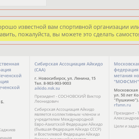
орошо известной вам спортивной организации ил
авить, пожалуйста, вы можете это сделать самост
ственная
Сибирская Ассоциация Айкидо
Московска
рация
(САА)
федерация
Чеченской
метания н
г. Новосибирск, ул. Ленина, 15
ация
"МОФСМН"
Тел. 8-903-903-9003
еченской
aikido.nsk.su
Московская 
ул. 50 лет К
Президент - СОСНОВСКИЙ Виктор
"Пушкино").
Леонидович
 Б.
rfsmn.ru
Сибирская Ассоциация Айкидо
Президент -
является коллективным членом и
Александро
учредителем Международной
Евро-Азиатской Федерации Айкидо
Цели и задач
(бывшая Федерация Айкидо СССР)
Хаджиев
и Всестилевой Федерации Айкидо
венная