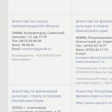
Агентство по спорту
Агентство по физич
Калининградской области
культуре и спорту
Камчатского края
236000, Калининград, Советский
проспект, 13, оф.77-78
683000, Петропавловс
Тел: (4012) 59-94-39
Камчатский, ул. Совет
Факс: 59-94-26
Тел.: (4152) 42-10-77
Email:
ohulkov@gov39.ru
Факс: (4152) 42-11-15
E-mail:
Руководитель - КОСЕНКОВ Олег
kamsport@mail.kamch
Николаевич
www.kamsport.ru
Руководитель Агентств
КРАВЧЕНКО Виктор Ив
горнолыжный спорт: 
мастера спорта — бро
призер Кубка мира (199
обладатель Кубка Европ
Агентство по физической
Агентство Республи
Зеленская; бронзовый
культуре, спорту и туризму
физкультуре и спор
Паралимпийских игр в 
Республики Коми
Сити (2002) А. Мошкин;
http://www.sportrk.ru
спорта международного
167023, г. Сыктывкар,
Мирясова, занявшая н
г.Сыктывкар, ул.Катаева, д.47