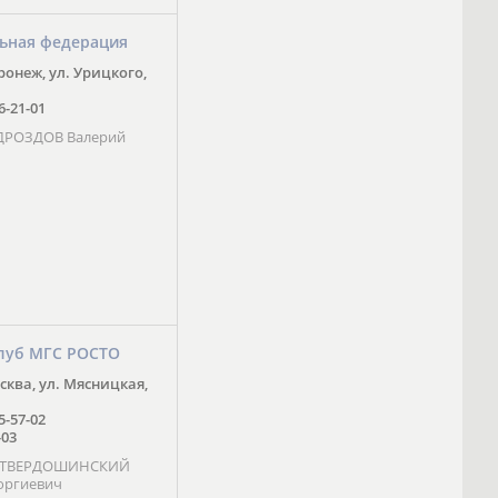
ьная федерация
оронеж, ул. Урицкого,
16-21-01
 ДРОЗДОВ Валерий
луб МГС РОСТО
осква, ул. Мясницкая,
25-57-02
-03
- ТВЕРДОШИНСКИЙ
оргиевич