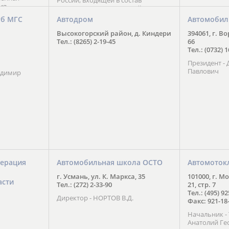
России, входящей в состав
ия
Национального Совета Айкидо
ченской
России, президентом которого
уб МГС
Автодром
Автомобил
ою
является С. В. Киреенко
 2016 года.
Высокогорский район, д. Киндери
394061, г. В
тоит в
Тел.: (8265) 2-19-45
66
ого спорта,
Тел.: (0732) 
твии
Президент -
м регионе и
Павлович
ских и
адимир
нованиях.
ерация
Автомобильная школа ОСТО
Автомоток
г. Усмань, ул. К. Маркса, 35
101000, г. М
асти
Тел.: (272) 2-33-90
21, стр. 7
Тел.: (495) 9
Директор - НОРТОВ В.Д.
Факс: 921-18
Начальник 
Анатолий Ге