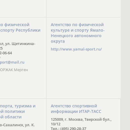
по физической
Агентство по физической
 спорту Республики
культуре и спорту Ямало-
Ненецкого автономного
округа
ыл, ул. Щетинкина-
25
http://www.yamal-sport.ru/
 2-06-64
9
port@mail.ru
 ООРЖАК Мерген
спорта, туризма и
Агентство спортивной
й политики
информации ИТАР-ТАСС
ой области
125009, г. Москва, Тверской бул.,
10/12
-Сахалинск, ул. К.
Тел.: (495) 290-28-37