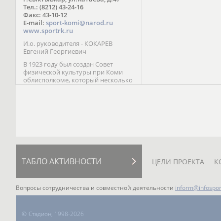
Паралимпийских играх 
Тел.: (8212) 43-24-16
Лейк-Сити (2002) 5-е ме
Факс: 43-10-12
E-mail:
sport-komi@narod.ru
www.sportrk.ru
И.о. руководителя - КОКАРЕВ
Евгений Георгиевич
В 1923 году был создан Совет
физической культуры при Коми
облисполкоме, который несколько
раз реорганизовывался; с 1994 года
существует как Министерство
физической культуры, спорта и
туризма Республики Коми.
ТАБЛО АКТИВНОСТИ
ЦЕЛИ ПРОЕКТА
К
Вопросы сотрудничества и совместной деятельности
inform@infospor
©
Стадион, 1998-2026