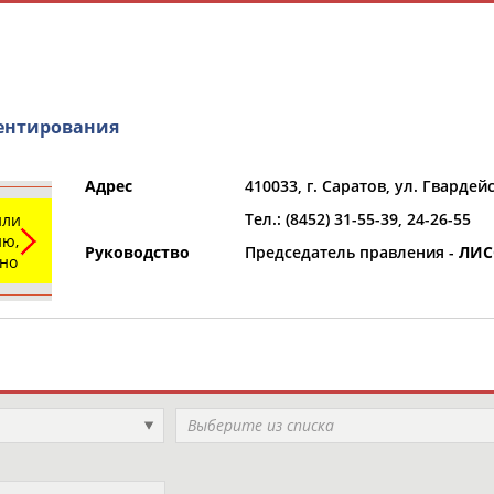
ентирования
Адрес
410033, г. Саратов, ул. Гвардейс
Тел.: (8452) 31-55-39, 24-26-55
или
и
РЕСУРСНАЯ ПЛОЩАДКА
ТАБЛО АК
ю,
Руководство
Председатель правления -
ЛИС
ьно
Регион
Выберите из списка