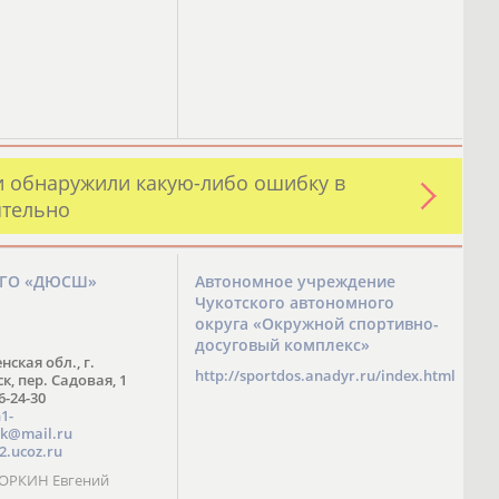
и обнаружили какую-либо ошибку в
ятельно
ЗГО «ДЮСШ»
Автономное учреждение
Чукотского автономного
округа «Окружной спортивно-
досуговый комплекс»
нская обл., г.
http://sportdos.anadyr.ru/index.html
, пер. Садовая, 1
 6-24-30
1-
k@mail.ru
2.ucoz.ru
КОРКИН Евгений
ч