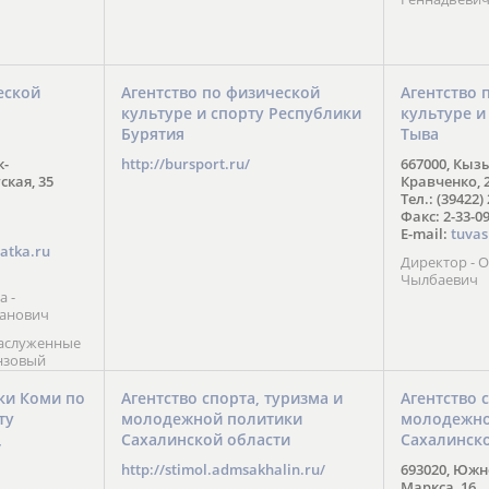
еской
Агентство по физической
Агентство 
культуре и спорту Республики
культуре и
Бурятия
Тыва
к-
http://bursport.ru/
667000, Кыз
ская, 35
Кравченко, 
Тел.: (39422)
Факс: 2-33-0
E-mail:
tuvas
atka.ru
Директор -
Чылбаевич
а -
анович
заслуженные
нзовый
7),
ы (2002) В.
ки Коми по
Агентство спорта, туризма и
Агентство 
 призер
ту
молодежной политики
молодежно
Солт-Лейк-
Сахалинской области
Сахалинск
 мастер
/
 класса О.
http://stimol.admsakhalin.ru/
693020, Южно
а
Маркса, 16