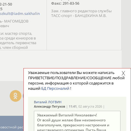
Факс: 291-83-56
72-21-50
25
Зам. главного редактора службы
ozkult@iadm.sakhalin
ТАСС-спорт - БАНЦЕКИНА М.В.
ль- МАГОМЕДОВ
иевич
и: мастер спорта,
а среди юниоров в
бедитель первенства
), член сборной
сии С. Новиков;
та международного
ебряный призер
 (1999), победитель
 (1999) В. Разницын;
Уважаемые пользователи Вы можете написать
та, победитель
ПРИВЕТСТВИЕ/ПОЗДРАВЛЕНИЕ/СООБЩЕНИЕ любой
ссии (1999, 2000), член
персоне, информация о которой содержится в
сборной команды
нашей
БД Персоналий
!
авцова;
Виталий ЛОГВИН
Александр Петухов
|
11:41
, 02 августа 2026 |
Уважаемый Виталий Николаевич!
От всей души желаю Вам неизменного
благополучия, прекрасного настроения и
новостной рассылке: 996
неиссякаемого оптимизма. Пусть Ваша