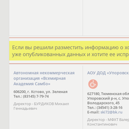
Если вы решили разместить информацию о х
уже опубликованных данных и хотите ее испр
Автономная некоммерческая
АОУ ДОД «Упоровс
организация «Всемирная
Академия Самбо»
606200, г. Кстово, ул. Зеленая
627180, Тюменская обл
Тел.: (83145) 7-79-74
Упоровский р-н, с. Упо
Володарского, 45
Директор - БУРДИКОВ Михаил
Тел.: (34541) 3-28-16
Геннадьевич
E-mail:
ski72@bk.ru
Директор - МФХТ Вале
Константинович