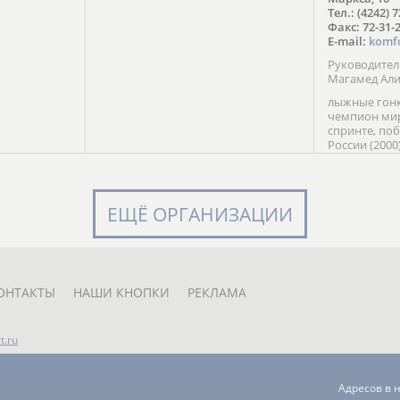
в Солт-
Тел.: (4242) 
сто;
Факс: 72-31-
E-mail:
komf
Руководите
Магамед Ал
лыжные гонк
чемпион мир
спринте, по
России (2000
команды Рос
мастер спор
класса, сер
Универсиады
ЕЩЁ ОРГАНИЗАЦИИ
Кубка России
мастер спор
первенств Ро
юниорской 
России Е. Кр
ОНТАКТЫ
НАШИ КНОПКИ
РЕКЛАМА
t.ru
Адресов в 