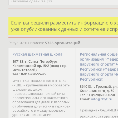
Если вы решили разместить информацию о х
уже опубликованных данных и хотите ее испр
Результаты поиска:
5723 организаций
Русская шахматная школа
Региональная обще
организация “Феде
197183, г. Санкт-Петербург,
парусного спорта” 
Коломяжский пр.15/2 (вход с пр.
Республики (Федер
Испытателей)
Тел.: 8-911-920-55-45
парусного спорта Ч
Республики)
«РУССКАЯ ШАХМАТНАЯ ШКОЛА»
(РШШ) - крупнейшая в России сеть
364013, г. Грозный, ул.
шахматных школ,
Хмельницкого, д. 59
предоставляющая полный цикл
Тел.: +7(928)603-00-50
профессионального шахматного
Email:
info@chyf.ru
образования для детей и взрослых:
от обучения до участия в турнирах
Президент - ХАДЖИЕВ 
российского и международного
уровня; использование
Региональная общест