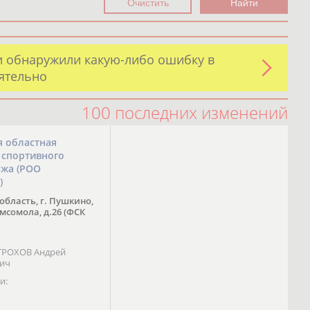
и обнаружили какую-либо ошибку в
оятельно
100 последних изменений
я областная
 спортивного
ожа (РОО
)
область, г. Пушкино,
омсомола, д.26 (ФСК
 ТРОХОВ Андрей
вич
и: