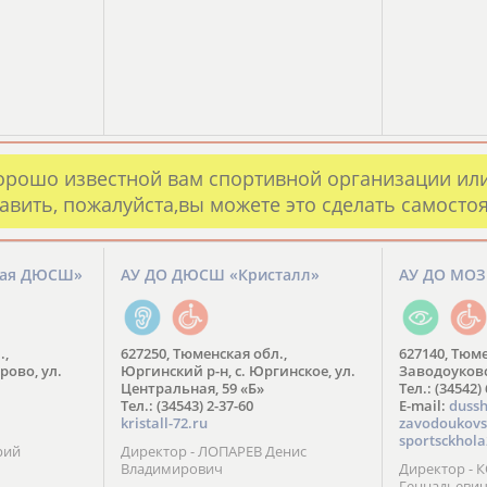
орошо известной вам спортивной организации ил
авить, пожалуйста,вы можете это сделать самосто
кая ДЮСШ»
АУ ДО ДЮСШ «Кристалл»
АУ ДО МО
.,
627250, Тюменская обл.,
627140, Тюме
рово, ул.
Юргинский р-н, с. Юргинское, ул.
Заводоуковск
Центральная, 59 «Б»
Тел.: (34542)
Тел.: (34543) 2-37-60
​E-mail:
dussh
kristall-72.ru
zavodoukovs
sportsckhola
рий
Директор - ЛОПАРЕВ Денис
Владимирович
Директор - 
Геннадьеви