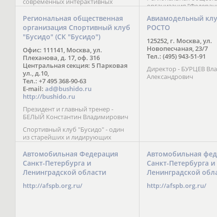
современных интерактивных
организация “Федерац
методик подачи материала;
парусного спорта” Че
обучение на русском и английском
Региональная общественная
Авиамодельный кл
Республики начала св
языках; специалисты с опытом
организация Спортивный клуб
РОСТО
деятельность в декабре
преподавания более 20 лет;
"Бусидо" (СК "Бусидо")
Миссия федерации сос
направленность на общее
125252, г. Москва, ул.
популяризации парусн
развитие ребенка: проведение
Новопесчаная, 23/7
Офис: 111141, Москва, ул.
привлечении и содейс
творческих мастер-классов, уроков
Тел.: (495) 943-51-91
Плеханова, д. 17, оф. 316
развитию спорта в это
по истории и литературе,
Центральная секция: 5 Парковая
спортсменов на россий
Директор - БУРЦЕВ Вл
организация регулярных
ул., д.10,
международных сорев
Александрович
шахматных сборов на спортивных
Тел.: +7 495 368-90-63
базах и в детских лагерях,
E-mail:
ad@bushido.ru
проведение встреч с выдающимися
http://bushido.ru
шахматистами; корпоративное
Президент и главный тренер -
обучение; онлайн обучение в
БЕЛЫЙ Константин Владимирович
форме вебинаров и
индивидуальных занятий, круглые
Спортивный клуб "Бусидо" - один
столы российских и
из старейших и лидирующих
международных тренеров,
клубов России, изучающих и
организация фестивалей; онлайн
развивающих различные боевые
Автомобильная Федерация
Автомобильная фед
трансляция мероприятий и
искусства и, прежде всего, каратэ
Санкт-Петербурга и
Санкт-Петербурга и
турниров.
Кёкусинкай - первого в мире стиля
Ленинградской области
Ленинградской обл
контактного каратэ, получившего
огромное развитие во всем
http://afspb.org.ru/
http://afspb.org.ru/
мире. Однако, спектр интересов
клуба распространяется на все без
исключения виды и стили боевых
искусств.