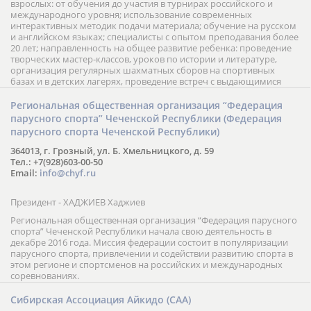
взрослых: от обучения до участия в турнирах российского и
международного уровня; использование современных
интерактивных методик подачи материала; обучение на русском
и английском языках; специалисты с опытом преподавания более
20 лет; направленность на общее развитие ребенка: проведение
творческих мастер-классов, уроков по истории и литературе,
организация регулярных шахматных сборов на спортивных
базах и в детских лагерях, проведение встреч с выдающимися
шахматистами; корпоративное обучение; онлайн обучение в
форме вебинаров и индивидуальных занятий, круглые столы
Региональная общественная организация “Федерация
российских и международных тренеров, организация фестивалей;
парусного спорта” Чеченской Республики (Федерация
онлайн трансляция мероприятий и турниров.
парусного спорта Чеченской Республики)
364013, г. Грозный, ул. Б. Хмельницкого, д. 59
Тел.: +7(928)603-00-50
Email:
info@chyf.ru
Президент - ХАДЖИЕВ Хаджиев
Региональная общественная организация “Федерация парусного
спорта” Чеченской Республики начала свою деятельность в
декабре 2016 года. Миссия федерации состоит в популяризации
парусного спорта, привлечении и содействии развитию спорта в
этом регионе и спортсменов на российских и международных
соревнованиях.
Сибирская Ассоциация Айкидо (САА)