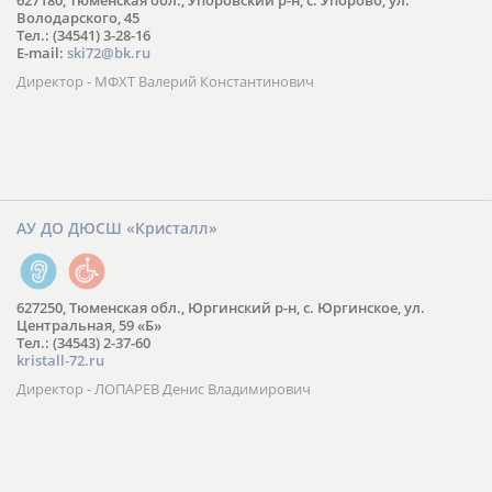
627180, Тюменская обл., Упоровский р-н, с. Упорово, ул.
Володарского, 45
Тел.: (34541) 3-28-16
E-mail:
ski72@bk.ru
Директор - МФХТ Валерий Константинович
АУ ДО ДЮСШ «Кристалл»
627250, Тюменская обл., Юргинский р-н, с. Юргинское, ул.
Центральная, 59 «Б»
Тел.: (34543) 2-37-60
kristall-72.ru
Директор - ЛОПАРЕВ Денис Владимирович