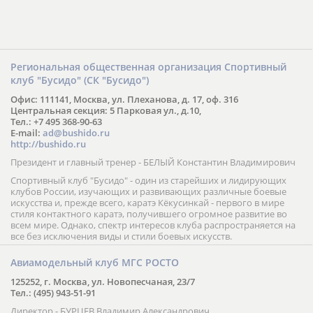
Региональная общественная организация Спортивный
клуб "Бусидо" (СК "Бусидо")
Офис: 111141, Москва, ул. Плеханова, д. 17, оф. 316
Центральная секция: 5 Парковая ул., д.10,
Тел.: +7 495 368-90-63
E-mail:
ad@bushido.ru
http://bushido.ru
Президент и главный тренер - БЕЛЫЙ Константин Владимирович
Спортивный клуб "Бусидо" - один из старейших и лидирующих
клубов России, изучающих и развивающих различные боевые
искусства и, прежде всего, каратэ Кёкусинкай - первого в мире
стиля контактного каратэ, получившего огромное развитие во
всем мире. Однако, спектр интересов клуба распространяется на
все без исключения виды и стили боевых искусств.
Авиамодельный клуб МГС РОСТО
125252, г. Москва, ул. Новопесчаная, 23/7
Тел.: (495) 943-51-91
Директор - БУРЦЕВ Владимир Александрович