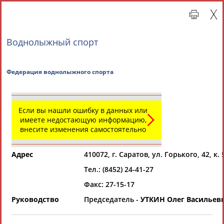
Воднолыжный спорт
Федерация воднолыжного спорта
Если вы нашли ошибку в данных или
имеете недостающую информацию,
внесите изменения самостоятельно
Главная »
Региональные спортивные организации
Адрес
410072, г. Саратов, ул. Горького, 42, к. 
СВОДНЫЕ ИНДЕКСЫ
Тел.: (8452) 24-41-27
Факс: 27-15-17
Руководство
Председатель -
УТКИН Олег Васильев
ТАБЛО АКТИВНОСТИ