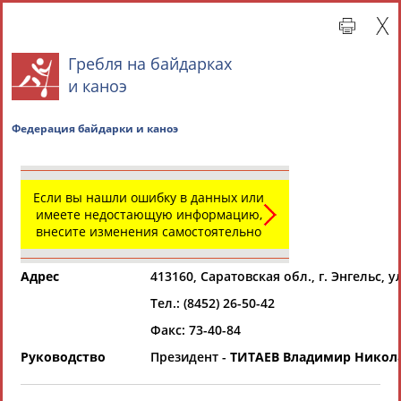
Гребля на байдарках
и каноэ
Федерация байдарки и каноэ
Если вы нашли ошибку в данных или
имеете недостающую информацию,
внесите изменения самостоятельно
Главная »
Региональные спортивные организации
Адрес
413160, Саратовская обл., г. Энгельс, у
СВОДНЫЕ ИНДЕКСЫ
Тел.: (8452) 26-50-42
Факс: 73-40-84
Руководство
Президент -
ТИТАЕВ Владимир Никол
ТАБЛО АКТИВНОСТИ