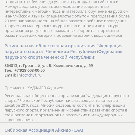
взрослых: от обучения до участия в турнирах российского и
международного уровня; использование современных
интерактивных методик подачи материала; обучение на русском
и английском языках; специалисты с опытом преподавания более
20 лет; направленность на общее развитие ребенка: проведение
творческих мастер-классов, уроков по истории и литературе,
организация регулярных шахматных сборов на спортивных
базах и в детских лагерях, проведение встреч с выдающимися
шахматистами; корпоративное обучение; онлайн обучение в
форме вебинаров и индивидуальных занятий, круглые столы
Региональная общественная организация “Федерация
российских и международных тренеров, организация фестивалей;
парусного спорта” Чеченской Республики (Федерация
онлайн трансляция мероприятий и турниров.
парусного спорта Чеченской Республики)
364013, г. Грозный, ул. Б. Хмельницкого, д. 59
Тел.: +7(928)603-00-50
Email:
info@chyf.ru
Президент - ХАДЖИЕВ Хаджиев
Региональная общественная организация “Федерация парусного
спорта” Чеченской Республики начала свою деятельность в
декабре 2016 года. Миссия федерации состоит в популяризации
парусного спорта, привлечении и содействии развитию спорта в
этом регионе и спортсменов на российских и международных
соревнованиях.
Сибирская Ассоциация Айкидо (САА)