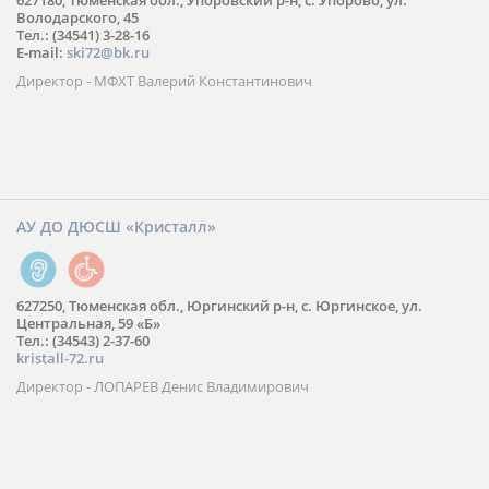
627180, Тюменская обл., Упоровский р-н, с. Упорово, ул.
Володарского, 45
Тел.: (34541) 3-28-16
E-mail:
ski72@bk.ru
Директор - МФХТ Валерий Константинович
АУ ДО ДЮСШ «Кристалл»
627250, Тюменская обл., Юргинский р-н, с. Юргинское, ул.
Центральная, 59 «Б»
Тел.: (34543) 2-37-60
kristall-72.ru
Директор - ЛОПАРЕВ Денис Владимирович