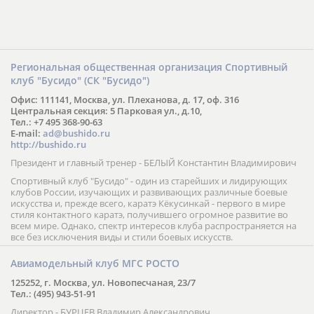
Региональная общественная организация Спортивный
клуб "Бусидо" (СК "Бусидо")
Офис: 111141, Москва, ул. Плеханова, д. 17, оф. 316
Центральная секция: 5 Парковая ул., д.10,
Тел.: +7 495 368-90-63
E-mail:
ad@bushido.ru
http://bushido.ru
Президент и главный тренер - БЕЛЫЙ Константин Владимирович
Спортивный клуб "Бусидо" - один из старейших и лидирующих
клубов России, изучающих и развивающих различные боевые
искусства и, прежде всего, каратэ Кёкусинкай - первого в мире
стиля контактного каратэ, получившего огромное развитие во
всем мире. Однако, спектр интересов клуба распространяется на
все без исключения виды и стили боевых искусств.
Авиамодельный клуб МГС РОСТО
125252, г. Москва, ул. Новопесчаная, 23/7
Тел.: (495) 943-51-91
Директор - БУРЦЕВ Владимир Александрович