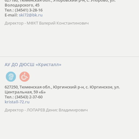
627180, Тюменская обл., Упоровский р-н, с. Упорово, ул.
Володарского, 45
Тел.: (34541) 3-28-16
E-mail:
ski72@bk.ru
Директор - МФХТ Валерий Константинович
АУ ДО ДЮСШ «Кристалл»
627250, Тюменская обл., Юргинский р-н, с. Юргинское, ул.
Центральная, 59 «Б»
Тел.: (34543) 2-37-60
kristall-72.ru
Директор - ЛОПАРЕВ Денис Владимирович