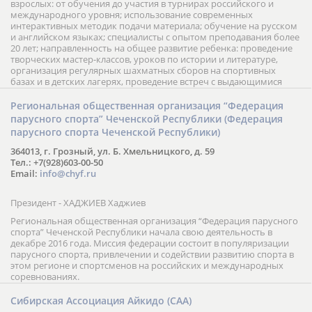
взрослых: от обучения до участия в турнирах российского и
международного уровня; использование современных
интерактивных методик подачи материала; обучение на русском
и английском языках; специалисты с опытом преподавания более
20 лет; направленность на общее развитие ребенка: проведение
творческих мастер-классов, уроков по истории и литературе,
организация регулярных шахматных сборов на спортивных
базах и в детских лагерях, проведение встреч с выдающимися
шахматистами; корпоративное обучение; онлайн обучение в
форме вебинаров и индивидуальных занятий, круглые столы
Региональная общественная организация “Федерация
российских и международных тренеров, организация фестивалей;
парусного спорта” Чеченской Республики (Федерация
онлайн трансляция мероприятий и турниров.
парусного спорта Чеченской Республики)
364013, г. Грозный, ул. Б. Хмельницкого, д. 59
Тел.: +7(928)603-00-50
Email:
info@chyf.ru
Президент - ХАДЖИЕВ Хаджиев
Региональная общественная организация “Федерация парусного
спорта” Чеченской Республики начала свою деятельность в
декабре 2016 года. Миссия федерации состоит в популяризации
парусного спорта, привлечении и содействии развитию спорта в
этом регионе и спортсменов на российских и международных
соревнованиях.
Сибирская Ассоциация Айкидо (САА)