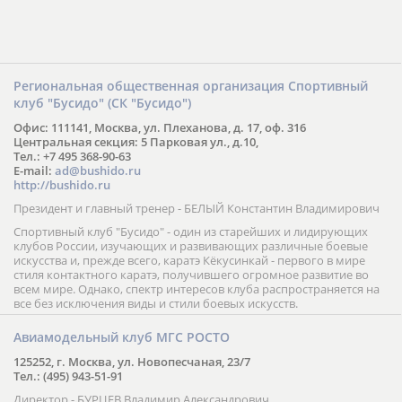
Региональная общественная организация Спортивный
клуб "Бусидо" (СК "Бусидо")
Офис: 111141, Москва, ул. Плеханова, д. 17, оф. 316
Центральная секция: 5 Парковая ул., д.10,
Тел.: +7 495 368-90-63
E-mail:
ad@bushido.ru
http://bushido.ru
Президент и главный тренер - БЕЛЫЙ Константин Владимирович
Спортивный клуб "Бусидо" - один из старейших и лидирующих
клубов России, изучающих и развивающих различные боевые
искусства и, прежде всего, каратэ Кёкусинкай - первого в мире
стиля контактного каратэ, получившего огромное развитие во
всем мире. Однако, спектр интересов клуба распространяется на
все без исключения виды и стили боевых искусств.
Авиамодельный клуб МГС РОСТО
125252, г. Москва, ул. Новопесчаная, 23/7
Тел.: (495) 943-51-91
Директор - БУРЦЕВ Владимир Александрович