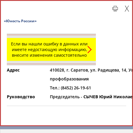
«Юность России»
Если вы нашли ошибку в данных или
имеете недостающую информацию,
внесите изменения самостоятельно
Адрес
410028, г. Саратов, ул. Радищева, 14,
профобразования
Главная »
Региональные спортивные организации
Тел.: (8452) 26-19-61
Руководство
Председатель -
СЫЧЕВ Юрий Николае
СВОДНЫЕ ИНДЕКСЫ
ТАБЛО АКТИВНОСТИ