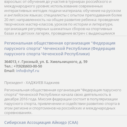
взрослых: от обучения до участия в турнирах российского и
международного уровня; использование современных
интерактивных методик подачи материала; обучение на русском
и английском языках; специалисты с опытом преподавания более
20 лет; направленность на общее развитие ребенка: проведение
творческих мастер-классов, уроков по истории и литературе,
организация регулярных шахматных сборов на спортивных
базах и в детских лагерях, проведение встреч с выдающимися
шахматистами; корпоративное обучение; онлайн обучение в
форме вебинаров и индивидуальных занятий, круглые столы
Региональная общественная организация “Федерация
российских и международных тренеров, организация фестивалей;
парусного спорта” Чеченской Республики (Федерация
онлайн трансляция мероприятий и турниров.
парусного спорта Чеченской Республики)
364013, г. Грозный, ул. Б. Хмельницкого, д. 59
Тел.: +7(928)603-00-50
Email:
info@chyf.ru
Президент - ХАДЖИЕВ Хаджиев
Региональная общественная организация “Федерация парусного
спорта” Чеченской Республики начала свою деятельность в
декабре 2016 года. Миссия федерации состоит в популяризации
парусного спорта, привлечении и содействии развитию спорта в
этом регионе и спортсменов на российских и международных
соревнованиях.
Сибирская Ассоциация Айкидо (САА)