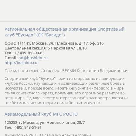
Региональная общественная организация Спортивный
клуб "Бусидо" (СК "Бусидо")
Офис: 111141, Москва, ул. Плеханова, д. 17, оф. 316
Центральная секция: 5 Парковая ул., д.10,
Тел.: +7 495 368-90-63
E-mail:
ad@bushido.ru
http://bushido.ru
Президент и главный тренер - БЕЛЫЙ Константин Владимирович
Спортивный клуб "Бусидо" - один из старейших и лидирующих
клубов России, изучающих и развивающих различные боевые
искусства и, прежде всего, каратэ Кёкусинкай - первого в мире
стиля контактного каратэ, получившего огромное развитие во
всем мире. Однако, спектр интересов клуба распространяется на
все без исключения виды и стили боевых искусств.
Авиамодельный клуб МГС РОСТО
125252, г. Москва, ул. Новопесчаная, 23/7
Тел.: (495) 943-51-91
Директор - БУРЦЕВ Владимир Александрович