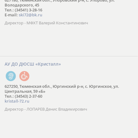
627180, Тюменская обл., Упоровский р-н, с. Упорово, ул.
Володарского, 45
Тел.: (34541) 3-28-16
E-mail:
ski72@bk.ru
Директор - МФХТ Валерий Константинович
АУ ДО ДЮСШ «Кристалл»
627250, Тюменская обл., Юргинский р-н, с. Юргинское, ул.
Центральная, 59 «Б»
Тел.: (34543) 2-37-60
kristall-72.ru
Директор - ЛОПАРЕВ Денис Владимирович