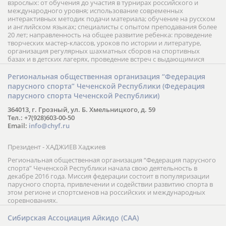
взрослых: от обучения до участия в турнирах российского и
международного уровня; использование современных
интерактивных методик подачи материала; обучение на русском
и английском языках; специалисты с опытом преподавания более
20 лет; направленность на общее развитие ребенка: проведение
творческих мастер-классов, уроков по истории и литературе,
организация регулярных шахматных сборов на спортивных
базах и в детских лагерях, проведение встреч с выдающимися
шахматистами; корпоративное обучение; онлайн обучение в
форме вебинаров и индивидуальных занятий, круглые столы
Региональная общественная организация “Федерация
российских и международных тренеров, организация фестивалей;
парусного спорта” Чеченской Республики (Федерация
онлайн трансляция мероприятий и турниров.
парусного спорта Чеченской Республики)
364013, г. Грозный, ул. Б. Хмельницкого, д. 59
Тел.: +7(928)603-00-50
Email:
info@chyf.ru
Президент - ХАДЖИЕВ Хаджиев
Региональная общественная организация “Федерация парусного
спорта” Чеченской Республики начала свою деятельность в
декабре 2016 года. Миссия федерации состоит в популяризации
парусного спорта, привлечении и содействии развитию спорта в
этом регионе и спортсменов на российских и международных
соревнованиях.
Сибирская Ассоциация Айкидо (САА)