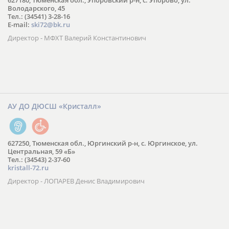
627180, Тюменская обл., Упоровский р-н, с. Упорово, ул.
Володарского, 45
Тел.: (34541) 3-28-16
E-mail:
ski72@bk.ru
Директор - МФХТ Валерий Константинович
АУ ДО ДЮСШ «Кристалл»
627250, Тюменская обл., Юргинский р-н, с. Юргинское, ул.
Центральная, 59 «Б»
Тел.: (34543) 2-37-60
kristall-72.ru
Директор - ЛОПАРЕВ Денис Владимирович