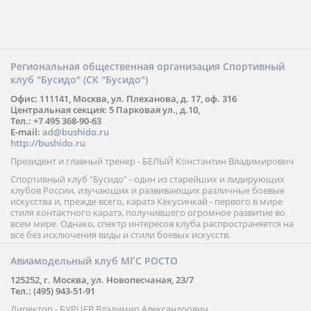
Региональная общественная организация Спортивный
клуб "Бусидо" (СК "Бусидо")
Офис: 111141, Москва, ул. Плеханова, д. 17, оф. 316
Центральная секция: 5 Парковая ул., д.10,
Тел.: +7 495 368-90-63
E-mail:
ad@bushido.ru
http://bushido.ru
Президент и главный тренер - БЕЛЫЙ Константин Владимирович
Спортивный клуб "Бусидо" - один из старейших и лидирующих
клубов России, изучающих и развивающих различные боевые
искусства и, прежде всего, каратэ Кёкусинкай - первого в мире
стиля контактного каратэ, получившего огромное развитие во
всем мире. Однако, спектр интересов клуба распространяется на
все без исключения виды и стили боевых искусств.
Авиамодельный клуб МГС РОСТО
125252, г. Москва, ул. Новопесчаная, 23/7
Тел.: (495) 943-51-91
Директор - БУРЦЕВ Владимир Александрович