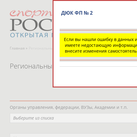
ДЮК ФП № 2
Если вы нашли ошибку в данных 
имеете недостающую информаци
Главная »
Региональные спортивные организации
внесите изменения самостоятел
Региональные спортивные организаци
Органы управления, федерации, ВУЗы, Академии и т.п.
Выберите из списка