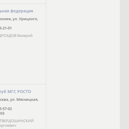
ьная федерация
оронеж, ул. Урицкого,
16-21-01
 ДРОЗДОВ Валерий
луб МГС РОСТО
осква, ул. Мясницкая,
25-57-02
-03
- ТВЕРДОШИНСКИЙ
оргиевич