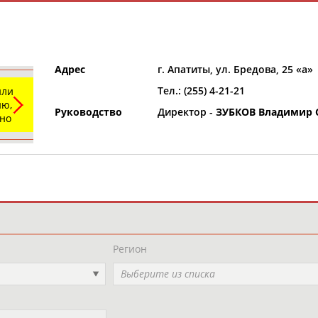
Адрес
г. Апатиты, ул. Бредова, 25 «а»
Тел.: (255) 4-21-21
или
ю,
Руководство
Директор -
ЗУБКОВ Владимир 
ьно
и
РЕСУРСНАЯ ПЛОЩАДКА
ТАБЛО АК
Регион
Выберите из списка