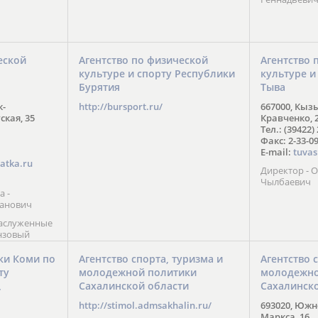
еской
Агентство по физической
Агентство 
культуре и спорту Республики
культуре и
Бурятия
Тыва
к-
http://bursport.ru/
667000, Кыз
ская, 35
Кравченко, 
Тел.: (39422)
Факс: 2-33-0
E-mail:
tuvas
atka.ru
Директор -
Чылбаевич
а -
анович
заслуженные
нзовый
7),
ы (2002) В.
ки Коми по
Агентство спорта, туризма и
Агентство 
 призер
ту
молодежной политики
молодежно
Солт-Лейк-
Сахалинской области
Сахалинск
 мастер
/
 класса О.
http://stimol.admsakhalin.ru/
693020, Южно
а
Маркса, 16