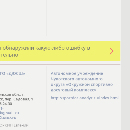
и обнаружили какую-либо ошибку в
ятельно
ЗГО «ДЮСШ»
Автономное учреждение
Чукотского автономного
округа «Окружной спортивно-
досуговый комплекс»
нская обл., г.
http://sportdos.anadyr.ru/index.html
, пер. Садовая, 1
 6-24-30
1-
k@mail.ru
2.ucoz.ru
КОРКИН Евгений
ч