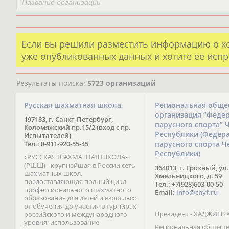
Если вы решили разместить информацию о х
уже опубликованных данных и хотите ее испр
Результаты поиска:
5723 организаций
Русская шахматная школа
Региональная обще
организация “Феде
197183, г. Санкт-Петербург,
парусного спорта” 
Коломяжский пр.15/2 (вход с пр.
Республики (Федер
Испытателей)
Тел.: 8-911-920-55-45
парусного спорта Ч
Республики)
«РУССКАЯ ШАХМАТНАЯ ШКОЛА»
(РШШ) - крупнейшая в России сеть
364013, г. Грозный, ул.
шахматных школ,
Хмельницкого, д. 59
предоставляющая полный цикл
Тел.: +7(928)603-00-50
профессионального шахматного
Email:
info@chyf.ru
образования для детей и взрослых:
от обучения до участия в турнирах
Президент - ХАДЖИЕВ 
российского и международного
уровня; использование
Региональная общест