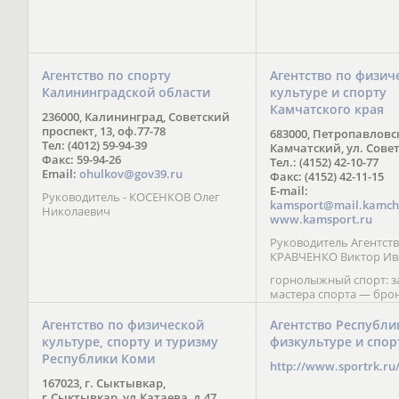
Агентство по спорту
Агентство по физич
Калининградской области
культуре и спорту
Камчатского края
236000, Калининград, Советский
проспект, 13, оф.77-78
683000, Петропавловс
Тел: (4012) 59-94-39
Камчатский, ул. Совет
Факс: 59-94-26
Тел.: (4152) 42-10-77
Email:
ohulkov@gov39.ru
Факс: (4152) 42-11-15
E-mail:
Руководитель - КОСЕНКОВ Олег
kamsport@mail.kamch
Николаевич
www.kamsport.ru
Руководитель Агентств
КРАВЧЕНКО Виктор Ив
горнолыжный спорт: 
мастера спорта — бро
призер Кубка мира (199
обладатель Кубка Европ
Агентство по физической
Агентство Республи
Зеленская; бронзовый
культуре, спорту и туризму
физкультуре и спор
Паралимпийских игр в 
Республики Коми
Сити (2002) А. Мошкин;
http://www.sportrk.ru
спорта международного
167023, г. Сыктывкар,
Мирясова, занявшая н
г.Сыктывкар, ул.Катаева, д.47