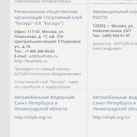
современных интерактивных
организация “Федерац
методик подачи материала;
парусного спорта” Че
обучение на русском и английском
Региональная общественная
Авиамодельный кл
Республики начала св
языках; специалисты с опытом
организация Спортивный клуб
РОСТО
деятельность в декабре
преподавания более 20 лет;
"Бусидо" (СК "Бусидо")
Миссия федерации сос
направленность на общее
125252, г. Москва, ул.
популяризации парусн
развитие ребенка: проведение
Новопесчаная, 23/7
Офис: 111141, Москва, ул.
привлечении и содейс
творческих мастер-классов, уроков
Тел.: (495) 943-51-91
Плеханова, д. 17, оф. 316
развитию спорта в это
по истории и литературе,
Центральная секция: 5 Парковая
спортсменов на россий
Директор - БУРЦЕВ Вл
организация регулярных
ул., д.10,
международных сорев
Александрович
шахматных сборов на спортивных
Тел.: +7 495 368-90-63
базах и в детских лагерях,
E-mail:
ad@bushido.ru
проведение встреч с выдающимися
http://bushido.ru
шахматистами; корпоративное
Президент и главный тренер -
обучение; онлайн обучение в
БЕЛЫЙ Константин Владимирович
форме вебинаров и
индивидуальных занятий, круглые
Спортивный клуб "Бусидо" - один
столы российских и
из старейших и лидирующих
международных тренеров,
клубов России, изучающих и
организация фестивалей; онлайн
развивающих различные боевые
Автомобильная Федерация
Автомобильная фед
трансляция мероприятий и
искусства и, прежде всего, каратэ
Санкт-Петербурга и
Санкт-Петербурга и
турниров.
Кёкусинкай - первого в мире стиля
Ленинградской области
Ленинградской обл
контактного каратэ, получившего
огромное развитие во всем
http://afspb.org.ru/
http://afspb.org.ru/
мире. Однако, спектр интересов
клуба распространяется на все без
исключения виды и стили боевых
искусств.