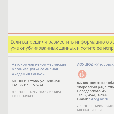
Если вы решили разместить информацию о х
уже опубликованных данных и хотите ее испр
Автономная некоммерческая
АОУ ДОД «Упоровс
организация «Всемирная
Академия Самбо»
606200, г. Кстово, ул. Зеленая
627180, Тюменская обл
Тел.: (83145) 7-79-74
Упоровский р-н, с. Упо
Володарского, 45
Директор - БУРДИКОВ Михаил
Тел.: (34541) 3-28-16
Геннадьевич
E-mail:
ski72@bk.ru
Директор - МФХТ Вале
Константинович