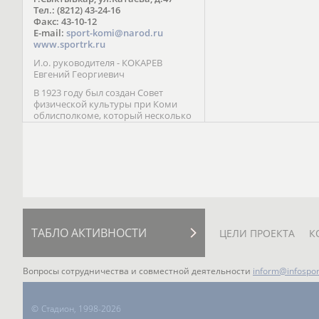
Паралимпийских играх 
Тел.: (8212) 43-24-16
Лейк-Сити (2002) 5-е ме
Факс: 43-10-12
E-mail:
sport-komi@narod.ru
www.sportrk.ru
И.о. руководителя - КОКАРЕВ
Евгений Георгиевич
В 1923 году был создан Совет
физической культуры при Коми
облисполкоме, который несколько
раз реорганизовывался; с 1994 года
существует как Министерство
физической культуры, спорта и
туризма Республики Коми.
ТАБЛО АКТИВНОСТИ
ЦЕЛИ ПРОЕКТА
К
Вопросы сотрудничества и совместной деятельности
inform@infospor
©
Стадион, 1998-2026