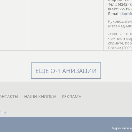
в Солт-
Тел.: (4242) 
сто;
Факс: 72-31-
E-mail:
komf
Руководите
Магамед Ал
лыжные гонк
чемпион мир
спринте, по
России (2000
команды Рос
мастер спор
класса, сер
Универсиады
ЕЩЁ ОРГАНИЗАЦИИ
Кубка России
мастер спор
первенств Ро
юниорской 
России Е. Кр
ОНТАКТЫ
НАШИ КНОПКИ
РЕКЛАМА
t.ru
Адресов в 