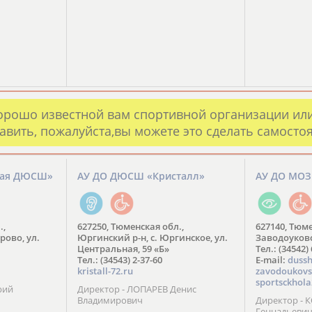
орошо известной вам спортивной организации ил
авить, пожалуйста,вы можете это сделать самосто
кая ДЮСШ»
АУ ДО ДЮСШ «Кристалл»
АУ ДО МО
.,
627250, Тюменская обл.,
627140, Тюме
рово, ул.
Юргинский р-н, с. Юргинское, ул.
Заводоуковск
Центральная, 59 «Б»
Тел.: (34542)
Тел.: (34543) 2-37-60
​E-mail:
dussh
kristall-72.ru
zavodoukovs
sportsckhola
рий
Директор - ЛОПАРЕВ Денис
Владимирович
Директор - 
Геннадьеви