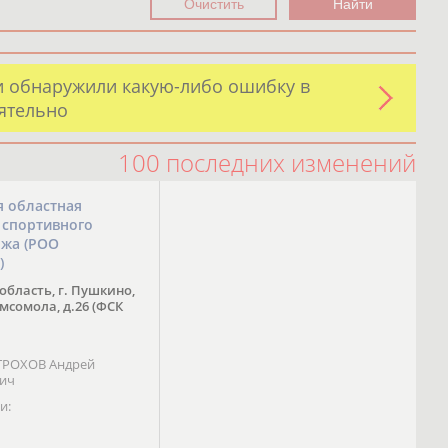
и обнаружили какую-либо ошибку в
оятельно
100 последних изменений
я областная
 спортивного
ожа (РОО
)
область, г. Пушкино,
омсомола, д.26 (ФСК
 ТРОХОВ Андрей
вич
и: