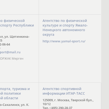
по физической
Агентство по физической
 спорту Республики
культуре и спорту Ямало-
Ненецкого автономного
округа
ыл, ул. Щетинкина-
25
http://www.yamal-sport.ru/
 2-06-64
9
port@mail.ru
 ООРЖАК Мерген
спорта, туризма и
Агентство спортивной
й политики
информации ИТАР-ТАСС
ой области
125009, г. Москва, Тверской бул.,
10/12
-Сахалинск, ул. К.
Тел.: (495) 290-28-37