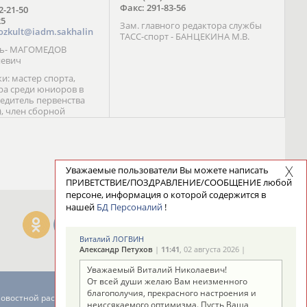
Факс: 291-83-56
72-21-50
25
Зам. главного редактора службы
ozkult@iadm.sakhalin
ТАСС-спорт - БАНЦЕКИНА М.В.
ль- МАГОМЕДОВ
иевич
и: мастер спорта,
а среди юниоров в
бедитель первенства
), член сборной
сии С. Новиков;
та международного
ебряный призер
 (1999), победитель
 (1999) В. Разницын;
Уважаемые пользователи Вы можете написать
та, победитель
ПРИВЕТСТВИЕ/ПОЗДРАВЛЕНИЕ/СООБЩЕНИЕ любой
ссии (1999, 2000), член
персоне, информация о которой содержится в
сборной команды
нашей
БД Персоналий
!
авцова;
Виталий ЛОГВИН
Александр Петухов
|
11:41
, 02 августа 2026 |
Уважаемый Виталий Николаевич!
От всей души желаю Вам неизменного
благополучия, прекрасного настроения и
новостной рассылке: 996
неиссякаемого оптимизма. Пусть Ваша