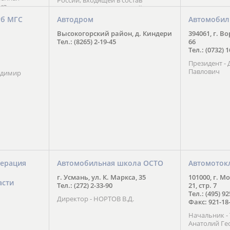
России, входящей в состав
ия
Национального Совета Айкидо
ченской
России, президентом которого
уб МГС
Автодром
Автомобил
ою
является С. В. Киреенко
 2016 года.
Высокогорский район, д. Киндери
394061, г. В
тоит в
Тел.: (8265) 2-19-45
66
ого спорта,
Тел.: (0732) 
твии
Президент -
м регионе и
Павлович
ских и
адимир
нованиях.
ерация
Автомобильная школа ОСТО
Автомоток
г. Усмань, ул. К. Маркса, 35
101000, г. М
асти
Тел.: (272) 2-33-90
21, стр. 7
Тел.: (495) 9
Директор - НОРТОВ В.Д.
Факс: 921-18
Начальник 
Анатолий Ге