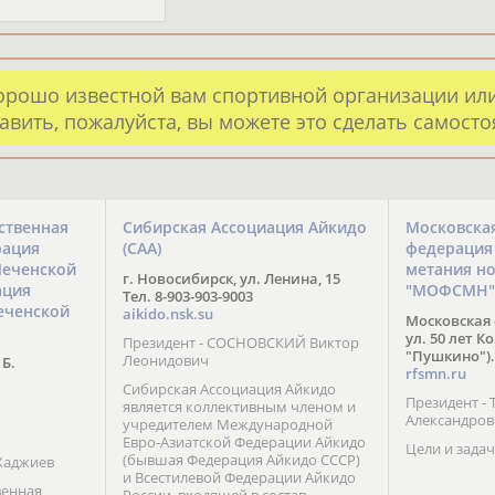
орошо известной вам спортивной организации ил
авить, пожалуйста, вы можете это сделать самост
ственная
Сибирская Ассоциация Айкидо
Московска
рация
(САА)
федерация
Чеченской
метания н
г. Новосибирск, ул. Ленина, 15
ация
"МОФСМН"
Тел. 8-903-903-9003
еченской
aikido.nsk.su
Московская 
ул. 50 лет К
Президент - СОСНОВСКИЙ Виктор
"Пушкино").
Леонидович
 Б.
rfsmn.ru
Сибирская Ассоциация Айкидо
Президент -
является коллективным членом и
Александро
учредителем Международной
Евро-Азиатской Федерации Айкидо
Цели и задач
(бывшая Федерация Айкидо СССР)
Хаджиев
и Всестилевой Федерации Айкидо
венная