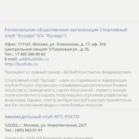
Региональная общественная организация Спортивный
клуб "Бусидо" (СК "Бусидо")
Офис: 111141, Москва, ул. Плеханова, д. 17, оф. 316
Центральная секция: 5 Парковая ул., д.10,
Тел.: +7 495 368-90-63
E-mail:
ad@bushido.ru
http://bushido.ru
Президент и главный тренер - БЕЛЫЙ Константин Владимирович
Спортивный клуб "Бусидо" - один из старейших и лидирующих
клубов России, изучающих и развивающих различные боевые
искусства и, прежде всего, каратэ Кёкусинкай - первого в мире
стиля контактного каратэ, получившего огромное развитие во
всем мире. Однако, спектр интересов клуба распространяется на
все без исключения виды и стили боевых искусств.
Авиамодельный клуб МГС РОСТО
125252, г. Москва, ул. Новопесчаная, 23/7
Тел.: (495) 943-51-91
Директор - БУРЦЕВ Владимир Александрович