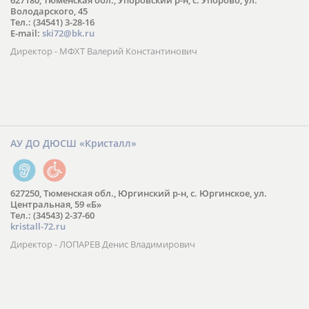
627180, Тюменская обл., Упоровский р-н, с. Упорово, ул.
Володарского, 45
Тел.: (34541) 3-28-16
E-mail:
ski72@bk.ru
Директор - МФХТ Валерий Константинович
АУ ДО ДЮСШ «Кристалл»
627250, Тюменская обл., Юргинский р-н, с. Юргинское, ул.
Центральная, 59 «Б»
Тел.: (34543) 2-37-60
kristall-72.ru
Директор - ЛОПАРЕВ Денис Владимирович