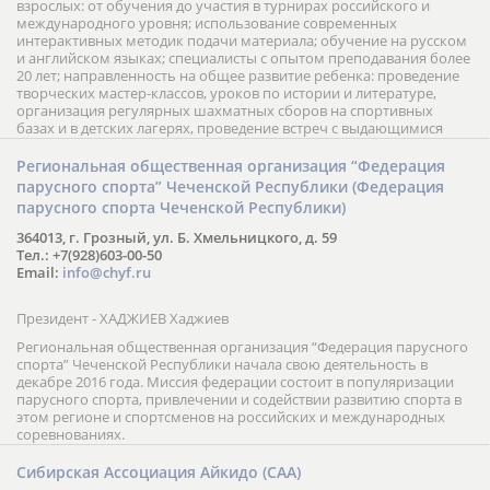
взрослых: от обучения до участия в турнирах российского и
международного уровня; использование современных
интерактивных методик подачи материала; обучение на русском
и английском языках; специалисты с опытом преподавания более
20 лет; направленность на общее развитие ребенка: проведение
творческих мастер-классов, уроков по истории и литературе,
организация регулярных шахматных сборов на спортивных
базах и в детских лагерях, проведение встреч с выдающимися
шахматистами; корпоративное обучение; онлайн обучение в
форме вебинаров и индивидуальных занятий, круглые столы
Региональная общественная организация “Федерация
российских и международных тренеров, организация фестивалей;
парусного спорта” Чеченской Республики (Федерация
онлайн трансляция мероприятий и турниров.
парусного спорта Чеченской Республики)
364013, г. Грозный, ул. Б. Хмельницкого, д. 59
Тел.: +7(928)603-00-50
Email:
info@chyf.ru
Президент - ХАДЖИЕВ Хаджиев
Региональная общественная организация “Федерация парусного
спорта” Чеченской Республики начала свою деятельность в
декабре 2016 года. Миссия федерации состоит в популяризации
парусного спорта, привлечении и содействии развитию спорта в
этом регионе и спортсменов на российских и международных
соревнованиях.
Сибирская Ассоциация Айкидо (САА)