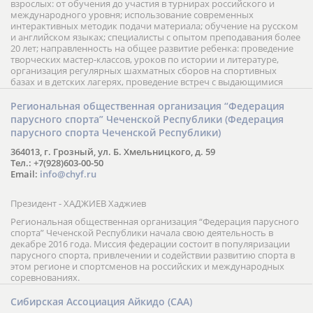
взрослых: от обучения до участия в турнирах российского и
международного уровня; использование современных
интерактивных методик подачи материала; обучение на русском
и английском языках; специалисты с опытом преподавания более
20 лет; направленность на общее развитие ребенка: проведение
творческих мастер-классов, уроков по истории и литературе,
организация регулярных шахматных сборов на спортивных
базах и в детских лагерях, проведение встреч с выдающимися
шахматистами; корпоративное обучение; онлайн обучение в
форме вебинаров и индивидуальных занятий, круглые столы
Региональная общественная организация “Федерация
российских и международных тренеров, организация фестивалей;
парусного спорта” Чеченской Республики (Федерация
онлайн трансляция мероприятий и турниров.
парусного спорта Чеченской Республики)
364013, г. Грозный, ул. Б. Хмельницкого, д. 59
Тел.: +7(928)603-00-50
Email:
info@chyf.ru
Президент - ХАДЖИЕВ Хаджиев
Региональная общественная организация “Федерация парусного
спорта” Чеченской Республики начала свою деятельность в
декабре 2016 года. Миссия федерации состоит в популяризации
парусного спорта, привлечении и содействии развитию спорта в
этом регионе и спортсменов на российских и международных
соревнованиях.
Сибирская Ассоциация Айкидо (САА)