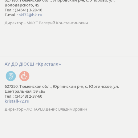
627180, Тюменская обл., Упоровский р-н, с. Упорово, ул.
Володарского, 45
Тел.: (34541) 3-28-16
E-mail:
ski72@bk.ru
Директор - МФХТ Валерий Константинович
АУ ДО ДЮСШ «Кристалл»
627250, Тюменская обл., Юргинский р-н, с. Юргинское, ул.
Центральная, 59 «Б»
Тел.: (34543) 2-37-60
kristall-72.ru
Директор - ЛОПАРЕВ Денис Владимирович