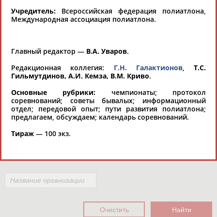
Региональные спортивные организации
РЕСУРСНАЯ ПЛОЩАДКА
Учредитель:
Всероссийская федерация полиатлона,
Просмотры
Международная ассоциация полиатлона.
материалов
платформы за
сутки:
Главный редактор —
В.А. Уваров
.
Выберите другой тип организаций
Редакционная коллегия:
Г.Н. Галактионов
,
Т.С.
Гильмутдинов, А.И. Кемза, В.М. Криво
.
Органы управления, федерации, ВУЗы,
Основные рубрики:
чемпионаты; протокол
Академии и т.п.
соревнований; советы бывалых; информационный
отдел; передовой опыт; пути развития полиатлона;
Выберите из списка
предлагаем, обсуждаем; календарь соревнований.
Регион
Вид спорта
Тираж
— 100 экз.
Выберите из списка
Выберите из списка