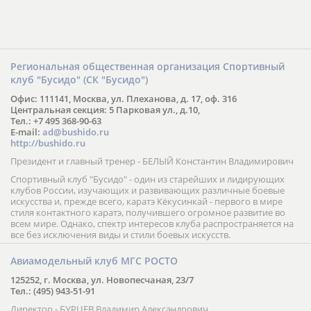
Региональная общественная организация Спортивный
клуб "Бусидо" (СК "Бусидо")
Офис: 111141, Москва, ул. Плеханова, д. 17, оф. 316
Центральная секция: 5 Парковая ул., д.10,
Тел.: +7 495 368-90-63
E-mail:
ad@bushido.ru
http://bushido.ru
Президент и главный тренер - БЕЛЫЙ Константин Владимирович
Спортивный клуб "Бусидо" - один из старейших и лидирующих
клубов России, изучающих и развивающих различные боевые
искусства и, прежде всего, каратэ Кёкусинкай - первого в мире
стиля контактного каратэ, получившего огромное развитие во
всем мире. Однако, спектр интересов клуба распространяется на
все без исключения виды и стили боевых искусств.
Авиамодельный клуб МГС РОСТО
125252, г. Москва, ул. Новопесчаная, 23/7
Тел.: (495) 943-51-91
Директор - БУРЦЕВ Владимир Александрович