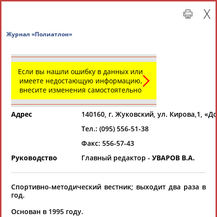
Журнал «Полиатлон»
Если вы нашли ошибку в данных или
имеете недостающую информацию,
внесите изменения самостоятельно
Адрес
140160, г. Жуковский, ул. Кирова,1, «
Тел.: (095) 556-51-38
Главная »
Региональные спортивные организации
Факс: 556-57-43
Руководство
Главный редактор -
УВАРОВ В.А.
СВОДНЫЕ ИНДЕКСЫ
Спортивно-методический вестник; выходит два раза в
ТАБЛО АКТИВНОСТИ
год.
Основан в 1995 году.