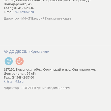
627180, Тюменская обл., Упоровский р-н, с. Упорово, ул.
Володарского, 45
Тел.: (34541) 3-28-16
E-mail:
ski72@bk.ru
Директор - МФХТ Валерий Константинович
АУ ДО ДЮСШ «Кристалл»
627250, Тюменская обл., Юргинский р-н, с. Юргинское, ул.
Центральная, 59 «Б»
Тел.: (34543) 2-37-60
kristall-72.ru
Директор - ЛОПАРЕВ Денис Владимирович