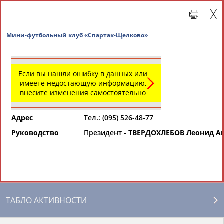
Мини-футбольный клуб «Спартак-Щелково»
Если вы нашли ошибку в данных или
имеете недостающую информацию,
внесите изменения самостоятельно
Адрес
Тел.: (095) 526-48-77
Руководство
Президент -
ТВЕРДОХЛЕБОВ Леонид А
Главная »
Региональные спортивные организации
СВОДНЫЕ ИНДЕКСЫ
ТАБЛО АКТИВНОСТИ