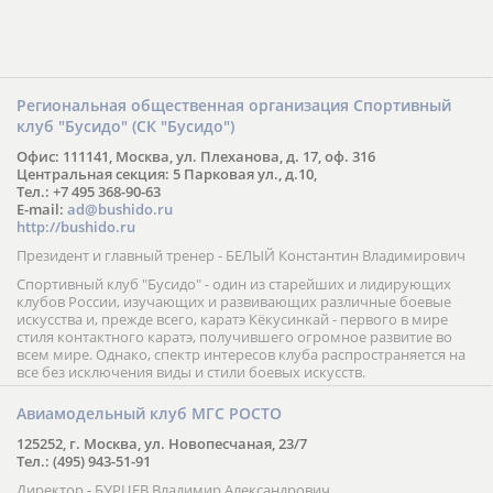
Региональная общественная организация Спортивный
клуб "Бусидо" (СК "Бусидо")
Офис: 111141, Москва, ул. Плеханова, д. 17, оф. 316
Центральная секция: 5 Парковая ул., д.10,
Тел.: +7 495 368-90-63
E-mail:
ad@bushido.ru
http://bushido.ru
Президент и главный тренер - БЕЛЫЙ Константин Владимирович
Спортивный клуб "Бусидо" - один из старейших и лидирующих
клубов России, изучающих и развивающих различные боевые
искусства и, прежде всего, каратэ Кёкусинкай - первого в мире
стиля контактного каратэ, получившего огромное развитие во
всем мире. Однако, спектр интересов клуба распространяется на
все без исключения виды и стили боевых искусств.
Авиамодельный клуб МГС РОСТО
125252, г. Москва, ул. Новопесчаная, 23/7
Тел.: (495) 943-51-91
Директор - БУРЦЕВ Владимир Александрович