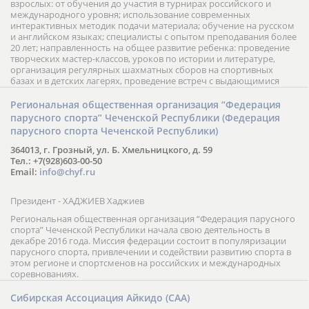
взрослых: от обучения до участия в турнирах российского и
международного уровня; использование современных
интерактивных методик подачи материала; обучение на русском
и английском языках; специалисты с опытом преподавания более
20 лет; направленность на общее развитие ребенка: проведение
творческих мастер-классов, уроков по истории и литературе,
организация регулярных шахматных сборов на спортивных
базах и в детских лагерях, проведение встреч с выдающимися
шахматистами; корпоративное обучение; онлайн обучение в
форме вебинаров и индивидуальных занятий, круглые столы
Региональная общественная организация “Федерация
российских и международных тренеров, организация фестивалей;
парусного спорта” Чеченской Республики (Федерация
онлайн трансляция мероприятий и турниров.
парусного спорта Чеченской Республики)
364013, г. Грозный, ул. Б. Хмельницкого, д. 59
Тел.: +7(928)603-00-50
Email:
info@chyf.ru
Президент - ХАДЖИЕВ Хаджиев
Региональная общественная организация “Федерация парусного
спорта” Чеченской Республики начала свою деятельность в
декабре 2016 года. Миссия федерации состоит в популяризации
парусного спорта, привлечении и содействии развитию спорта в
этом регионе и спортсменов на российских и международных
соревнованиях.
Сибирская Ассоциация Айкидо (САА)