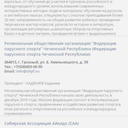
взрослых: от обучения до участия в турнирах российского и
международного уровня; использование современных
интерактивных методик подачи материала; обучение на русском
и английском языках; специалисты с опытом преподавания более
20 лет; направленность на общее развитие ребенка: проведение
творческих мастер-классов, уроков по истории и литературе,
организация регулярных шахматных сборов на спортивных
базах и в детских лагерях, проведение встреч с выдающимися
шахматистами; корпоративное обучение; онлайн обучение в
форме вебинаров и индивидуальных занятий, круглые столы
Региональная общественная организация “Федерация
российских и международных тренеров, организация фестивалей;
парусного спорта” Чеченской Республики (Федерация
онлайн трансляция мероприятий и турниров.
парусного спорта Чеченской Республики)
364013, г. Грозный, ул. Б. Хмельницкого, д. 59
Тел.: +7(928)603-00-50
Email:
info@chyf.ru
Президент - ХАДЖИЕВ Хаджиев
Региональная общественная организация “Федерация парусного
спорта” Чеченской Республики начала свою деятельность в
декабре 2016 года. Миссия федерации состоит в популяризации
парусного спорта, привлечении и содействии развитию спорта в
этом регионе и спортсменов на российских и международных
соревнованиях.
Сибирская Ассоциация Айкидо (САА)