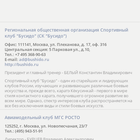
Региональная общественная организация Спортивный
клуб "Бусидо" (СК "Бусидо")
Офис: 111141, Москва, ул. Плеханова, д. 17, оф. 316
Центральная секция: 5 Парковая ул., д.10,
Тел.: +7 495 368-90-63
E-mail:
ad@bushido.ru
http://bushido.ru
Президент и главный тренер - БЕЛЫЙ Константин Владимирович
Спортивный клуб "Бусидо" - один из старейших и лидирующих
клубов России, изучающих и развивающих различные боевые
искусства и, прежде всего, каратэ Кёкусинкай - первого в мире
стиля контактного каратэ, получившего огромное развитие во
всем мире. Однако, спектр интересов клуба распространяется на
все без исключения виды и стили боевых искусств.
Авиамодельный клуб МГС РОСТО
125252, г. Москва, ул. Новопесчаная, 23/7
Тел.: (495) 943-51-91
Директор - БУРЦЕВ Владимир Александрович