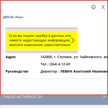
ДЮСШ «Ока»
Если вы нашли ошибку в данных или
имеете недостающую информацию,
внесите изменения самостоятельно
Адрес
142800, г. Ступино, ул. Чайковского, вл
Тел.: (264) 4-12-69
Главная »
Региональные спортивные организации
Руководство
Директор -
ЛЕВИН Анатолий Иванови
СВОДНЫЕ ИНДЕКСЫ
ТАБЛО АКТИВНОСТИ