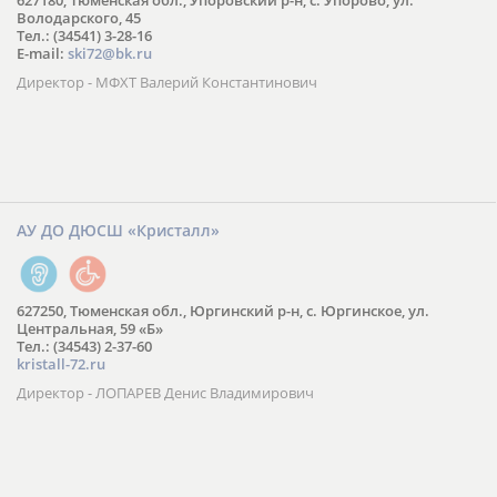
627180, Тюменская обл., Упоровский р-н, с. Упорово, ул.
Володарского, 45
Тел.: (34541) 3-28-16
E-mail:
ski72@bk.ru
Директор - МФХТ Валерий Константинович
АУ ДО ДЮСШ «Кристалл»
627250, Тюменская обл., Юргинский р-н, с. Юргинское, ул.
Центральная, 59 «Б»
Тел.: (34543) 2-37-60
kristall-72.ru
Директор - ЛОПАРЕВ Денис Владимирович