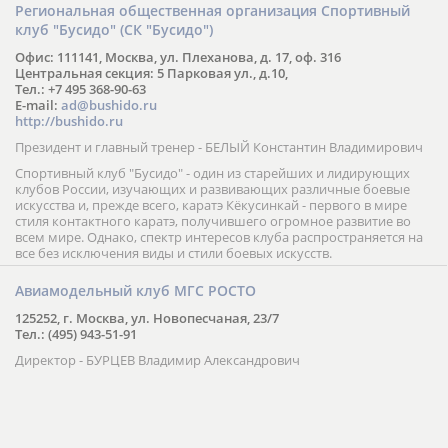
Региональная общественная организация Спортивный
клуб "Бусидо" (СК "Бусидо")
Офис: 111141, Москва, ул. Плеханова, д. 17, оф. 316
Центральная секция: 5 Парковая ул., д.10,
Тел.: +7 495 368-90-63
E-mail:
ad@bushido.ru
http://bushido.ru
Президент и главный тренер - БЕЛЫЙ Константин Владимирович
Спортивный клуб "Бусидо" - один из старейших и лидирующих
клубов России, изучающих и развивающих различные боевые
искусства и, прежде всего, каратэ Кёкусинкай - первого в мире
стиля контактного каратэ, получившего огромное развитие во
всем мире. Однако, спектр интересов клуба распространяется на
все без исключения виды и стили боевых искусств.
Авиамодельный клуб МГС РОСТО
125252, г. Москва, ул. Новопесчаная, 23/7
Тел.: (495) 943-51-91
Директор - БУРЦЕВ Владимир Александрович