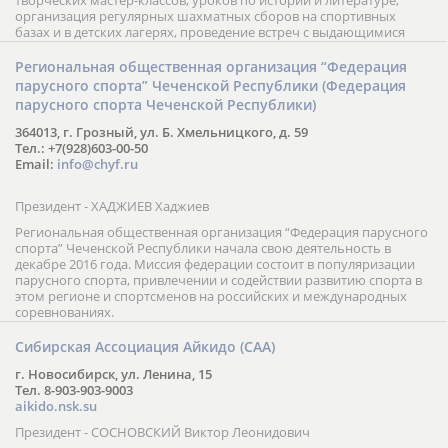
организация регулярных шахматных сборов на спортивных
базах и в детских лагерях, проведение встреч с выдающимися
шахматистами; корпоративное обучение; онлайн обучение в
форме вебинаров и индивидуальных занятий, круглые столы
Региональная общественная организация “Федерация
российских и международных тренеров, организация фестивалей;
парусного спорта” Чеченской Республики (Федерация
онлайн трансляция мероприятий и турниров.
парусного спорта Чеченской Республики)
364013, г. Грозный, ул. Б. Хмельницкого, д. 59
Тел.: +7(928)603-00-50
Email:
info@chyf.ru
Президент - ХАДЖИЕВ Хаджиев
Региональная общественная организация “Федерация парусного
спорта” Чеченской Республики начала свою деятельность в
декабре 2016 года. Миссия федерации состоит в популяризации
парусного спорта, привлечении и содействии развитию спорта в
этом регионе и спортсменов на российских и международных
соревнованиях.
Сибирская Ассоциация Айкидо (САА)
г. Новосибирск, ул. Ленина, 15
Тел. 8-903-903-9003
aikido.nsk.su
Президент - СОСНОВСКИЙ Виктор Леонидович