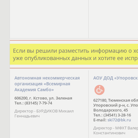
Если вы решили разместить информацию о х
уже опубликованных данных и хотите ее испр
Автономная некоммерческая
АОУ ДОД «Упоровс
организация «Всемирная
Академия Самбо»
606200, г. Кстово, ул. Зеленая
627180, Тюменская обл
Тел.: (83145) 7-79-74
Упоровский р-н, с. Упо
Володарского, 45
Директор - БУРДИКОВ Михаил
Тел.: (34541) 3-28-16
Геннадьевич
E-mail:
ski72@bk.ru
Директор - МФХТ Вале
Константинович