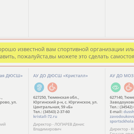
орошо известной вам спортивной организации ил
авить, пожалуйста,вы можете это сделать самосто
кая ДЮСШ»
АУ ДО ДЮСШ «Кристалл»
АУ ДО МО
.,
627250, Тюменская обл.,
627140, Тюме
рово, ул.
Юргинский р-н, с. Юргинское, ул.
Заводоуковск
Центральная, 59 «Б»
Тел.: (34542)
Тел.: (34543) 2-37-60
​E-mail:
dussh
kristall-72.ru
zavodoukovs
sportsckhola
рий
Директор - ЛОПАРЕВ Денис
Владимирович
Директор - 
Геннадьеви