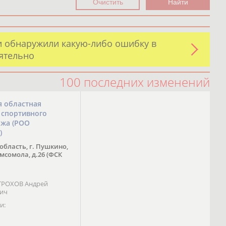
и обнаружили какую-либо ошибку в
оятельно
100 последних изменений
я областная
 спортивного
ожа (РОО
)
область, г. Пушкино,
омсомола, д.26 (ФСК
 ТРОХОВ Андрей
вич
и: