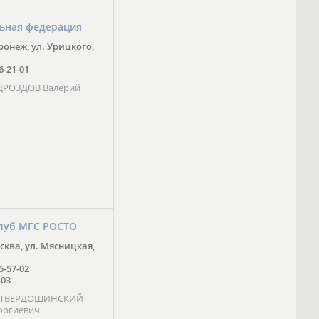
ьная федерация
оронеж, ул. Урицкого,
16-21-01
 ДРОЗДОВ Валерий
луб МГС РОСТО
осква, ул. Мясницкая,
25-57-02
-03
- ТВЕРДОШИНСКИЙ
оргиевич