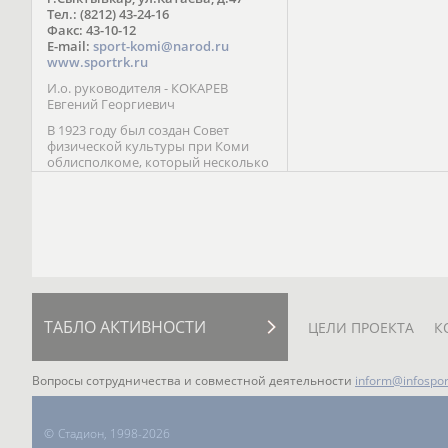
Паралимпийских играх 
Тел.: (8212) 43-24-16
Лейк-Сити (2002) 5-е ме
Факс: 43-10-12
E-mail:
sport-komi@narod.ru
www.sportrk.ru
И.о. руководителя - КОКАРЕВ
Евгений Георгиевич
В 1923 году был создан Совет
физической культуры при Коми
облисполкоме, который несколько
раз реорганизовывался; с 1994 года
существует как Министерство
физической культуры, спорта и
туризма Республики Коми.
ТАБЛО АКТИВНОСТИ
ЦЕЛИ ПРОЕКТА
К
Вопросы сотрудничества и совместной деятельности
inform@infospor
©
Стадион, 1998-2026