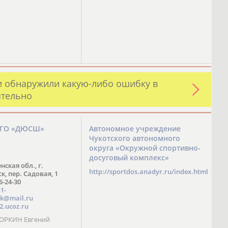
и обнаружили какую-либо ошибку в
ятельно
ЗГО «ДЮСШ»
Автономное учреждение
Чукотского автономного
округа «Окружной спортивно-
досуговый комплекс»
нская обл., г.
http://sportdos.anadyr.ru/index.html
, пер. Садовая, 1
 6-24-30
1-
k@mail.ru
2.ucoz.ru
КОРКИН Евгений
ч