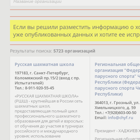
Если вы решили разместить информацию о х
уже опубликованных данных и хотите ее испр
Результаты поиска:
5723 организаций
Русская шахматная школа
Региональная обще
организация “Феде
197183, г. Санкт-Петербург,
парусного спорта” 
Коломяжский пр.15/2 (вход с пр.
Республики (Федер
Испытателей)
Тел.: 8-911-920-55-45
парусного спорта Ч
Республики)
«РУССКАЯ ШАХМАТНАЯ ШКОЛА»
(РШШ) - крупнейшая в России сеть
364013, г. Грозный, ул.
шахматных школ,
Хмельницкого, д. 59
предоставляющая полный цикл
Тел.: +7(928)603-00-50
профессионального шахматного
Email:
info@chyf.ru
образования для детей и взрослых:
от обучения до участия в турнирах
Президент - ХАДЖИЕВ 
российского и международного
уровня; использование
Региональная общест