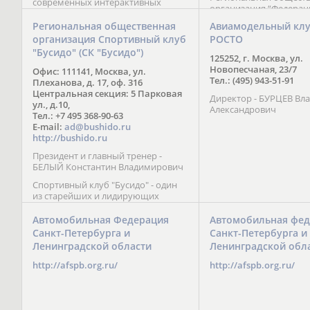
современных интерактивных
организация “Федерац
методик подачи материала;
парусного спорта” Че
обучение на русском и английском
Региональная общественная
Авиамодельный кл
Республики начала св
языках; специалисты с опытом
организация Спортивный клуб
РОСТО
деятельность в декабре
преподавания более 20 лет;
"Бусидо" (СК "Бусидо")
Миссия федерации сос
направленность на общее
125252, г. Москва, ул.
популяризации парусн
развитие ребенка: проведение
Новопесчаная, 23/7
Офис: 111141, Москва, ул.
привлечении и содейс
творческих мастер-классов, уроков
Тел.: (495) 943-51-91
Плеханова, д. 17, оф. 316
развитию спорта в это
по истории и литературе,
Центральная секция: 5 Парковая
спортсменов на россий
Директор - БУРЦЕВ Вл
организация регулярных
ул., д.10,
международных сорев
Александрович
шахматных сборов на спортивных
Тел.: +7 495 368-90-63
базах и в детских лагерях,
E-mail:
ad@bushido.ru
проведение встреч с выдающимися
http://bushido.ru
шахматистами; корпоративное
Президент и главный тренер -
обучение; онлайн обучение в
БЕЛЫЙ Константин Владимирович
форме вебинаров и
индивидуальных занятий, круглые
Спортивный клуб "Бусидо" - один
столы российских и
из старейших и лидирующих
международных тренеров,
клубов России, изучающих и
организация фестивалей; онлайн
развивающих различные боевые
Автомобильная Федерация
Автомобильная фед
трансляция мероприятий и
искусства и, прежде всего, каратэ
Санкт-Петербурга и
Санкт-Петербурга и
турниров.
Кёкусинкай - первого в мире стиля
Ленинградской области
Ленинградской обл
контактного каратэ, получившего
огромное развитие во всем
http://afspb.org.ru/
http://afspb.org.ru/
мире. Однако, спектр интересов
клуба распространяется на все без
исключения виды и стили боевых
искусств.