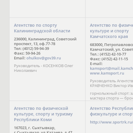
Агентство по спорту
Агентство по физич
Калининградской области
культуре и спорту
Камчатского края
236000, Калининград, Советский
проспект, 13, оф.77-78
683000, Петропавловс
Тел: (4012) 59-94-39
Камчатский, ул. Совет
Факс: 59-94-26
Тел.: (4152) 42-10-77
Email:
ohulkov@gov39.ru
Факс: (4152) 42-11-15
E-mail:
Руководитель - КОСЕНКОВ Олег
kamsport@mail.kamch
Николаевич
www.kamsport.ru
Руководитель Агентств
КРАВЧЕНКО Виктор Ив
горнолыжный спорт: 
мастера спорта — бро
призер Кубка мира (199
обладатель Кубка Европ
Агентство по физической
Агентство Республи
Зеленская; бронзовый
культуре, спорту и туризму
физкультуре и спор
Паралимпийских игр в 
Республики Коми
Сити (2002) А. Мошкин;
http://www.sportrk.ru
спорта международного
167023, г. Сыктывкар,
Мирясова, занявшая н
г.Сыктывкар, ул.Катаева, д.47