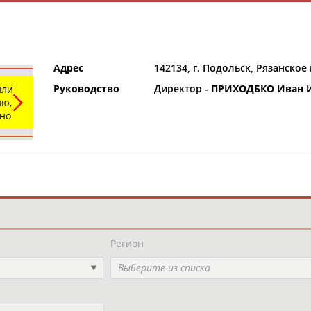
Адрес
142134, г. Подольск, Рязанское
Руководство
Директор -
ПРИХОДБКО Иван 
или
ю,
ьно
и
РЕСУРСНАЯ ПЛОЩАДКА
ТАБЛО АК
Регион
Выберите из списка