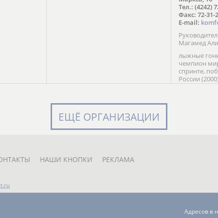
в Солт-
Тел.: (4242) 
сто;
Факс: 72-31-
E-mail:
komf
Руководите
Магамед Ал
лыжные гонк
чемпион мир
спринте, по
России (2000
команды Рос
мастер спор
класса, сер
Универсиады
ЕЩЁ ОРГАНИЗАЦИИ
Кубка России
мастер спор
первенств Ро
юниорской 
России Е. Кр
ОНТАКТЫ
НАШИ КНОПКИ
РЕКЛАМА
t.ru
Адресов в 