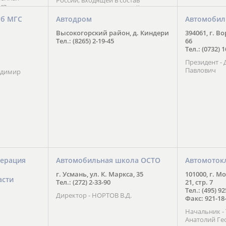
России, входящей в состав
ия
Национального Совета Айкидо
ченской
России, президентом которого
уб МГС
Автодром
Автомобил
ою
является С. В. Киреенко
 2016 года.
Высокогорский район, д. Киндери
394061, г. В
тоит в
Тел.: (8265) 2-19-45
66
ого спорта,
Тел.: (0732) 
твии
Президент -
м регионе и
Павлович
ских и
адимир
нованиях.
ерация
Автомобильная школа ОСТО
Автомоток
г. Усмань, ул. К. Маркса, 35
101000, г. М
асти
Тел.: (272) 2-33-90
21, стр. 7
Тел.: (495) 9
Директор - НОРТОВ В.Д.
Факс: 921-18
Начальник 
Анатолий Ге