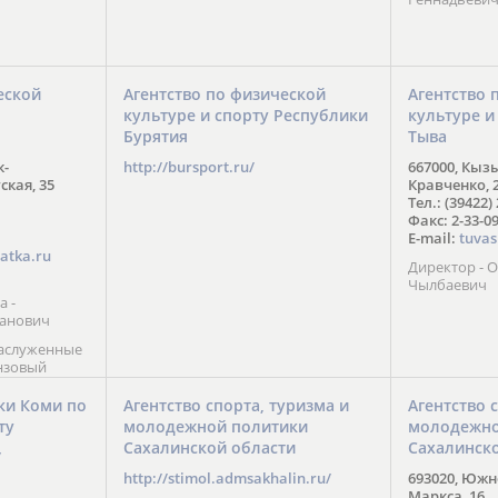
еской
Агентство по физической
Агентство 
культуре и спорту Республики
культуре и
Бурятия
Тыва
к-
http://bursport.ru/
667000, Кыз
ская, 35
Кравченко, 
Тел.: (39422)
Факс: 2-33-0
E-mail:
tuvas
atka.ru
Директор -
Чылбаевич
а -
анович
заслуженные
нзовый
7),
ы (2002) В.
ки Коми по
Агентство спорта, туризма и
Агентство 
 призер
ту
молодежной политики
молодежно
Солт-Лейк-
Сахалинской области
Сахалинск
 мастер
/
 класса О.
http://stimol.admsakhalin.ru/
693020, Южно
а
Маркса, 16