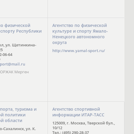
по физической
Агентство по физической
 спорту Республики
культуре и спорту Ямало-
Ненецкого автономного
округа
ыл, ул. Щетинкина-
25
http://www.yamal-sport.ru/
 2-06-64
9
port@mail.ru
 ООРЖАК Мерген
спорта, туризма и
Агентство спортивной
й политики
информации ИТАР-ТАСС
ой области
125009, г. Москва, Тверской бул.,
10/12
-Сахалинск, ул. К.
Тел.: (495) 290-28-37