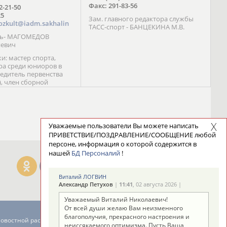
Факс: 291-83-56
72-21-50
25
Зам. главного редактора службы
ozkult@iadm.sakhalin
ТАСС-спорт - БАНЦЕКИНА М.В.
ль- МАГОМЕДОВ
иевич
и: мастер спорта,
а среди юниоров в
бедитель первенства
), член сборной
сии С. Новиков;
та международного
ебряный призер
 (1999), победитель
 (1999) В. Разницын;
Уважаемые пользователи Вы можете написать
та, победитель
ПРИВЕТСТВИЕ/ПОЗДРАВЛЕНИЕ/СООБЩЕНИЕ любой
ссии (1999, 2000), член
персоне, информация о которой содержится в
сборной команды
нашей
БД Персоналий
!
авцова;
Виталий ЛОГВИН
Александр Петухов
|
11:41
, 02 августа 2026 |
Уважаемый Виталий Николаевич!
От всей души желаю Вам неизменного
благополучия, прекрасного настроения и
новостной рассылке: 996
неиссякаемого оптимизма. Пусть Ваша