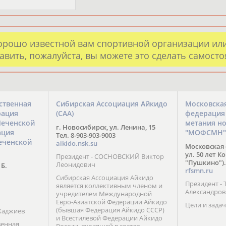
орошо известной вам спортивной организации ил
авить, пожалуйста, вы можете это сделать самост
ственная
Сибирская Ассоциация Айкидо
Московска
рация
(САА)
федерация
Чеченской
метания н
г. Новосибирск, ул. Ленина, 15
ация
"МОФСМН"
Тел. 8-903-903-9003
еченской
aikido.nsk.su
Московская 
ул. 50 лет К
Президент - СОСНОВСКИЙ Виктор
"Пушкино").
Леонидович
 Б.
rfsmn.ru
Сибирская Ассоциация Айкидо
Президент -
является коллективным членом и
Александро
учредителем Международной
Евро-Азиатской Федерации Айкидо
Цели и задач
(бывшая Федерация Айкидо СССР)
Хаджиев
и Всестилевой Федерации Айкидо
венная