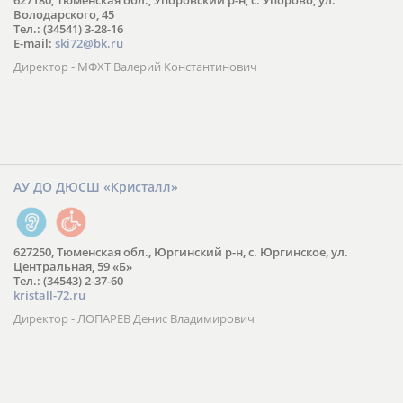
627180, Тюменская обл., Упоровский р-н, с. Упорово, ул.
Володарского, 45
Тел.: (34541) 3-28-16
E-mail:
ski72@bk.ru
Директор - МФХТ Валерий Константинович
АУ ДО ДЮСШ «Кристалл»
627250, Тюменская обл., Юргинский р-н, с. Юргинское, ул.
Центральная, 59 «Б»
Тел.: (34543) 2-37-60
kristall-72.ru
Директор - ЛОПАРЕВ Денис Владимирович