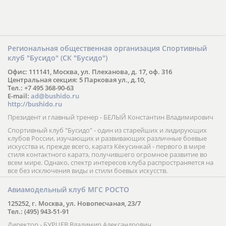
Региональная общественная организация Спортивный
клуб "Бусидо" (СК "Бусидо")
Офис: 111141, Москва, ул. Плеханова, д. 17, оф. 316
Центральная секция: 5 Парковая ул., д.10,
Тел.: +7 495 368-90-63
E-mail:
ad@bushido.ru
http://bushido.ru
Президент и главный тренер - БЕЛЫЙ Константин Владимирович
Спортивный клуб "Бусидо" - один из старейших и лидирующих
клубов России, изучающих и развивающих различные боевые
искусства и, прежде всего, каратэ Кёкусинкай - первого в мире
стиля контактного каратэ, получившего огромное развитие во
всем мире. Однако, спектр интересов клуба распространяется на
все без исключения виды и стили боевых искусств.
Авиамодельный клуб МГС РОСТО
125252, г. Москва, ул. Новопесчаная, 23/7
Тел.: (495) 943-51-91
Директор - БУРЦЕВ Владимир Александрович