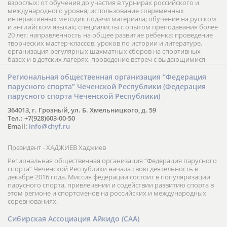
взрослых: от обучения до участия в турнирах российского и
международного уровня; использование современных
интерактивных методик подачи материала; обучение на русском
и английском языках; специалисты с опытом преподавания более
20 лет; направленность на общее развитие ребенка: проведение
творческих мастер-классов, уроков по истории и литературе,
организация регулярных шахматных сборов на спортивных
базах и в детских лагерях, проведение встреч с выдающимися
шахматистами; корпоративное обучение; онлайн обучение в
форме вебинаров и индивидуальных занятий, круглые столы
Региональная общественная организация “Федерация
российских и международных тренеров, организация фестивалей;
парусного спорта” Чеченской Республики (Федерация
онлайн трансляция мероприятий и турниров.
парусного спорта Чеченской Республики)
364013, г. Грозный, ул. Б. Хмельницкого, д. 59
Тел.: +7(928)603-00-50
Email:
info@chyf.ru
Президент - ХАДЖИЕВ Хаджиев
Региональная общественная организация “Федерация парусного
спорта” Чеченской Республики начала свою деятельность в
декабре 2016 года. Миссия федерации состоит в популяризации
парусного спорта, привлечении и содействии развитию спорта в
этом регионе и спортсменов на российских и международных
соревнованиях.
Сибирская Ассоциация Айкидо (САА)