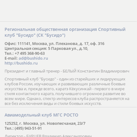
Региональная общественная организация Спортивный
клуб "Бусидо" (СК "Бусидо")
Офис: 111141, Москва, ул. Плеханова, д. 17, оф. 316
Центральная секция: 5 Парковая ул., д.10,
Тел.: +7 495 368-90-63
E-mail:
ad@bushido.ru
http://bushido.ru
Президент и главный тренер - БЕЛЫЙ Константин Владимирович
Спортивный клуб "Бусидо" - один из старейших и лидирующих
клубов России, изучающих и развивающих различные боевые
искусства и, прежде всего, каратэ Кёкусинкай - первого в мире
стиля контактного каратэ, получившего огромное развитие во
всем мире. Однако, спектр интересов клуба распространяется на
все без исключения виды и стили боевых искусств.
Авиамодельный клуб МГС РОСТО
125252, г. Москва, ул. Новопесчаная, 23/7
Тел.: (495) 943-51-91
Директор - БУРЦЕВ Владимир Александрович