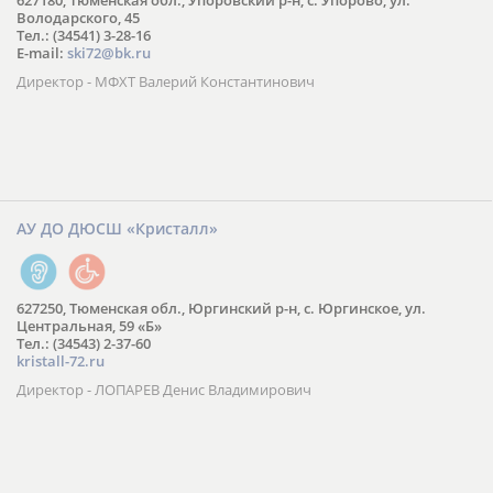
627180, Тюменская обл., Упоровский р-н, с. Упорово, ул.
Володарского, 45
Тел.: (34541) 3-28-16
E-mail:
ski72@bk.ru
Директор - МФХТ Валерий Константинович
АУ ДО ДЮСШ «Кристалл»
627250, Тюменская обл., Юргинский р-н, с. Юргинское, ул.
Центральная, 59 «Б»
Тел.: (34543) 2-37-60
kristall-72.ru
Директор - ЛОПАРЕВ Денис Владимирович