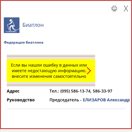
Биатлон
Федерация биатлона
Если вы нашли ошибку в данных или
имеете недостающую информацию,
внесите изменения самостоятельно
Главная »
Региональные спортивные организации
Адрес
Тел.: (095) 586-13-74, 586-33-97
СВОДНЫЕ ИНДЕКСЫ
Руководство
Председатель -
ЕЛИЗАРОВ Александр 
ТАБЛО АКТИВНОСТИ