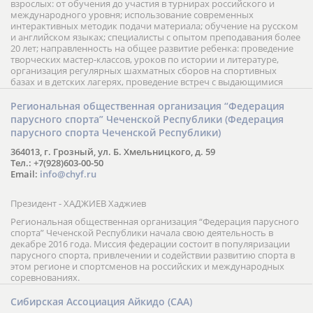
взрослых: от обучения до участия в турнирах российского и
международного уровня; использование современных
интерактивных методик подачи материала; обучение на русском
и английском языках; специалисты с опытом преподавания более
20 лет; направленность на общее развитие ребенка: проведение
творческих мастер-классов, уроков по истории и литературе,
организация регулярных шахматных сборов на спортивных
базах и в детских лагерях, проведение встреч с выдающимися
шахматистами; корпоративное обучение; онлайн обучение в
форме вебинаров и индивидуальных занятий, круглые столы
Региональная общественная организация “Федерация
российских и международных тренеров, организация фестивалей;
парусного спорта” Чеченской Республики (Федерация
онлайн трансляция мероприятий и турниров.
парусного спорта Чеченской Республики)
364013, г. Грозный, ул. Б. Хмельницкого, д. 59
Тел.: +7(928)603-00-50
Email:
info@chyf.ru
Президент - ХАДЖИЕВ Хаджиев
Региональная общественная организация “Федерация парусного
спорта” Чеченской Республики начала свою деятельность в
декабре 2016 года. Миссия федерации состоит в популяризации
парусного спорта, привлечении и содействии развитию спорта в
этом регионе и спортсменов на российских и международных
соревнованиях.
Сибирская Ассоциация Айкидо (САА)