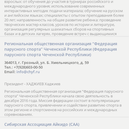
взрослых: от обучения до участия в турнирах российского и
международного уровня; использование современных
интерактивных методик подачи материала; обучение на русском
и английском языках; специалисты с опытом преподавания более
20 лет; направленность на общее развитие ребенка: проведение
творческих мастер-классов, уроков по истории и литературе,
организация регулярных шахматных сборов на спортивных
базах и в детских лагерях, проведение встреч с выдающимися
шахматистами; корпоративное обучение; онлайн обучение в
форме вебинаров и индивидуальных занятий, круглые столы
Региональная общественная организация “Федерация
российских и международных тренеров, организация фестивалей;
парусного спорта” Чеченской Республики (Федерация
онлайн трансляция мероприятий и турниров.
парусного спорта Чеченской Республики)
364013, г. Грозный, ул. Б. Хмельницкого, д. 59
Тел.: +7(928)603-00-50
Email:
info@chyf.ru
Президент - ХАДЖИЕВ Хаджиев
Региональная общественная организация “Федерация парусного
спорта” Чеченской Республики начала свою деятельность в
декабре 2016 года. Миссия федерации состоит в популяризации
парусного спорта, привлечении и содействии развитию спорта в
этом регионе и спортсменов на российских и международных
соревнованиях.
Сибирская Ассоциация Айкидо (САА)