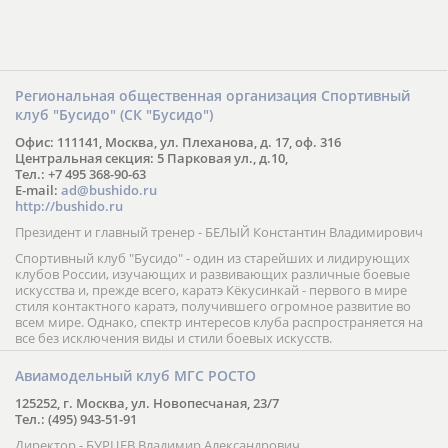
Региональная общественная организация Спортивный
клуб "Бусидо" (СК "Бусидо")
Офис: 111141, Москва, ул. Плеханова, д. 17, оф. 316
Центральная секция: 5 Парковая ул., д.10,
Тел.: +7 495 368-90-63
E-mail:
ad@bushido.ru
http://bushido.ru
Президент и главный тренер - БЕЛЫЙ Константин Владимирович
Спортивный клуб "Бусидо" - один из старейших и лидирующих
клубов России, изучающих и развивающих различные боевые
искусства и, прежде всего, каратэ Кёкусинкай - первого в мире
стиля контактного каратэ, получившего огромное развитие во
всем мире. Однако, спектр интересов клуба распространяется на
все без исключения виды и стили боевых искусств.
Авиамодельный клуб МГС РОСТО
125252, г. Москва, ул. Новопесчаная, 23/7
Тел.: (495) 943-51-91
Директор - БУРЦЕВ Владимир Александрович