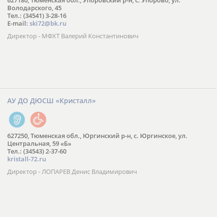
627180, Тюменская обл., Упоровский р-н, с. Упорово, ул.
Володарского, 45
Тел.: (34541) 3-28-16
E-mail:
ski72@bk.ru
Директор - МФХТ Валерий Константинович
АУ ДО ДЮСШ «Кристалл»
627250, Тюменская обл., Юргинский р-н, с. Юргинское, ул.
Центральная, 59 «Б»
Тел.: (34543) 2-37-60
kristall-72.ru
Директор - ЛОПАРЕВ Денис Владимирович