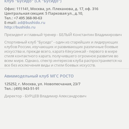
клуб "Бусидо" (СК "Бусидо")
Офис: 111141, Москва, ул. Плеханова, д. 17, оф. 316
Центральная секция: 5 Парковая ул., д.10,
Тел.: +7 495 368-90-63
E-mail:
ad@bushido.ru
http://bushido.ru
Президент и главный тренер - БЕЛЫЙ Константин Владимирович
Спортивный клуб "Бусидо" - один из старейших и лидирующих
клубов России, изучающих и развивающих различные боевые
искусства и, прежде всего, каратэ Кёкусинкай - первого в мире
стиля контактного каратэ, получившего огромное развитие во
всем мире. Однако, спектр интересов клуба распространяется на
все без исключения виды и стили боевых искусств.
Авиамодельный клуб МГС РОСТО
125252, г. Москва, ул. Новопесчаная, 23/7
Тел.: (495) 943-51-91
Директор - БУРЦЕВ Владимир Александрович