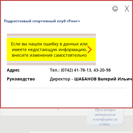
Подростковый спортивный клуб «Ринг»
Если вы нашли ошибку в данных или
Главная »
Региональные спортивные организации
имеете недостающую информацию,
внесите изменения самостоятельно
СВОДНЫЕ ИНДЕКСЫ
Адрес
Тел.: (0742) 41-78-13, 43-20-98
Руководство
Директор -
ШАБАНОВ Валерий Ильич
ТАБЛО АКТИВНОСТИ
Региональные спортивные организации
РЕСУРСНАЯ ПЛОЩАДКА
Просмотры
материалов
платформы за
сутки:
46786