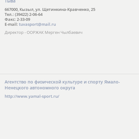
Тыва
667000, Кызыл, ул. Щетинкина-Кравченко, 25
Тел.: (39422) 2-06-64
Факс: 2-33-09
E-mail:
tuvasport@mail.ru
Директор - ООРЖАК Мерген Чылбаевич
Агентство по физической культуре и спорту Ямало-
Ненецкого автономного округа
http://www.yamal-sport.ru/