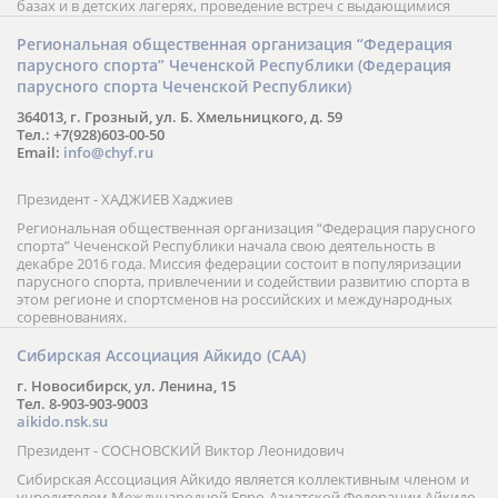
базах и в детских лагерях, проведение встреч с выдающимися
шахматистами; корпоративное обучение; онлайн обучение в
форме вебинаров и индивидуальных занятий, круглые столы
Региональная общественная организация “Федерация
российских и международных тренеров, организация фестивалей;
парусного спорта” Чеченской Республики (Федерация
онлайн трансляция мероприятий и турниров.
парусного спорта Чеченской Республики)
364013, г. Грозный, ул. Б. Хмельницкого, д. 59
Тел.: +7(928)603-00-50
Email:
info@chyf.ru
Президент - ХАДЖИЕВ Хаджиев
Региональная общественная организация “Федерация парусного
спорта” Чеченской Республики начала свою деятельность в
декабре 2016 года. Миссия федерации состоит в популяризации
парусного спорта, привлечении и содействии развитию спорта в
этом регионе и спортсменов на российских и международных
соревнованиях.
Сибирская Ассоциация Айкидо (САА)
г. Новосибирск, ул. Ленина, 15
Тел. 8-903-903-9003
aikido.nsk.su
Президент - СОСНОВСКИЙ Виктор Леонидович
Сибирская Ассоциация Айкидо является коллективным членом и
учредителем Международной Евро-Азиатской Федерации Айкидо