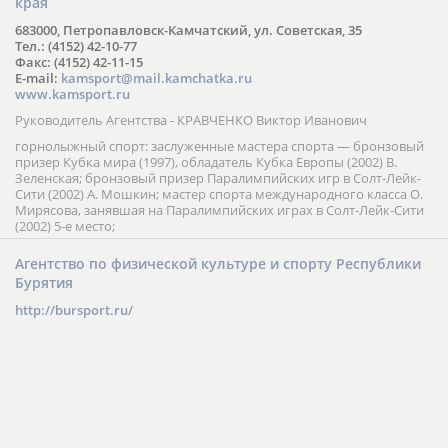
края
683000, Петропавловск-Камчатский, ул. Советская, 35
Тел.: (4152) 42-10-77
Факс: (4152) 42-11-15
E-mail:
kamsport@mail.kamchatka.ru
www.kamsport.ru
Руководитель Агентства - КРАВЧЕНКО Виктор Иванович
горнолыжный спорт: заслуженные мастера спорта — бронзовый
призер Кубка мира (1997), обладатель Кубка Европы (2002) В.
Зеленская; бронзовый призер Паралимпийских игр в Солт-Лейк-
Сити (2002) А. Мошкин; мастер спорта международного класса О.
Мирясова, занявшая на Паралимпийских играх в Солт-Лейк-Сити
(2002) 5-е место;
Агентство по физической культуре и спорту Республики
Бурятия
http://bursport.ru/