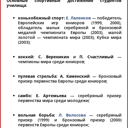
Основные спортивные достижения студентов
училища
:
конькобежный спорт:
Е. Лаленков
— победитель
Если вы решили разместить информацию о
Европейских игр юниоров (1999, 2000),
хорошо известной вам спортивной
обладатель малых серебряной и бронзовой
организации или обнаружили какую-либо
медалей чемпионата Европы (2003), малой
золотой — чемпионата мира (2003), Кубка мира
ошибку в уже опубликованных данных и
(2003);
хотите ее исправить, пожалуйста, вы можете
это сделать самостоятельно
хоккей: С. Вереникин
и
П. Счастливый
—
чемпионы мира среди юниоров;
Результаты поиска:
5723 организаций
пулевая стрельба: А. Каменский
— бронзовый
100 последних изменений
призер первенства Европы среди юниоров;
Русская шахматная школа
самбо: Е. Артемьева
— серебряный призер
197183, г. Санкт-Петербург, Коломяжский пр.15/2 (вход с пр.
первенства мира среди молодежи;
Испытателей)
Тел.: 8-911-920-55-45
вольная борьба:
Л. Волосова
— серебряный
«РУССКАЯ ШАХМАТНАЯ ШКОЛА» (РШШ) - крупнейшая в России
призер (1999) и бронзовый призер (2000)
сеть шахматных школ, предоставляющая полный цикл
первенств Европы среди юниорок;
профессионального шахматного образования для детей и