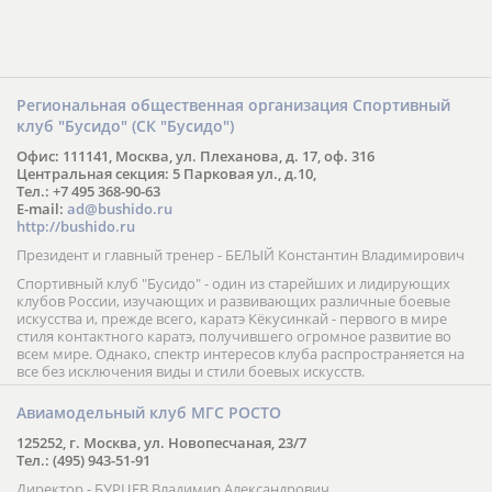
Региональная общественная организация Спортивный
клуб "Бусидо" (СК "Бусидо")
Офис: 111141, Москва, ул. Плеханова, д. 17, оф. 316
Центральная секция: 5 Парковая ул., д.10,
Тел.: +7 495 368-90-63
E-mail:
ad@bushido.ru
http://bushido.ru
Президент и главный тренер - БЕЛЫЙ Константин Владимирович
Спортивный клуб "Бусидо" - один из старейших и лидирующих
клубов России, изучающих и развивающих различные боевые
искусства и, прежде всего, каратэ Кёкусинкай - первого в мире
стиля контактного каратэ, получившего огромное развитие во
всем мире. Однако, спектр интересов клуба распространяется на
все без исключения виды и стили боевых искусств.
Авиамодельный клуб МГС РОСТО
125252, г. Москва, ул. Новопесчаная, 23/7
Тел.: (495) 943-51-91
Директор - БУРЦЕВ Владимир Александрович