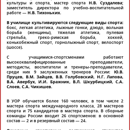
культуры и спорта, мастер спорта
Н.В. Суздалева
;
Региональные спортивные организации
РЕСУРСНАЯ ПЛОЩАДКА
заместитель директора по учебно-воспитательной
Просмотры
работе —
Н.В. Тихоньких
.
материалов
платформы за
В училище культивируются следующие виды спорта:
сутки:
бокс, легкая атлетика, лыжные гонки, дзюдо, вольная
борьба (женщины), тяжелая атлетика, пулевая
Выберите другой тип организаций
стрельба, греко-римская борьба, хоккей,
конькобежный спорт, горнолыжный спорт, велоспорт
(шоссе).
Органы управления, федерации, ВУЗы,
С учащимися-спортсменами работают
Академии и т.п.
высококвалифицированные преподаватели,
методисты, воспитатели и тренеры-преподаватели,
Выберите из списка
среди них 9 заслуженных тренеров России:
Ю.В.
Пруцев, В.М. Зайцев, В.В. Голубовский, Н.Г. Лапова,
Регион
Вид спорта
В.А. Авербух, И.И. Бражник, В.Л. Шкурбицкий, С.А.
Слоев, С.А. Чикишев
.
Выберите из списка
Выберите из списка
В УОР обучается более 160 человек, в том числе 2
мастера спорта международного класса, 28 мастеров
спорта и 75 кандидатов в мастера спорта. В сборные
команды России входит 26 спортсменов: в основной
состав — 2 и в резервный состав — 24.