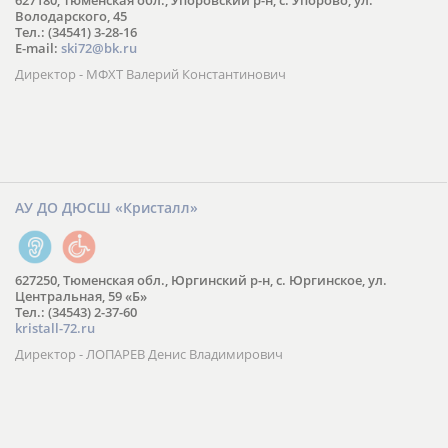
627180, Тюменская обл., Упоровский р-н, с. Упорово, ул.
Володарского, 45
Тел.: (34541) 3-28-16
E-mail:
ski72@bk.ru
Директор - МФХТ Валерий Константинович
АУ ДО ДЮСШ «Кристалл»
627250, Тюменская обл., Юргинский р-н, с. Юргинское, ул.
Центральная, 59 «Б»
Тел.: (34543) 2-37-60
kristall-72.ru
Директор - ЛОПАРЕВ Денис Владимирович