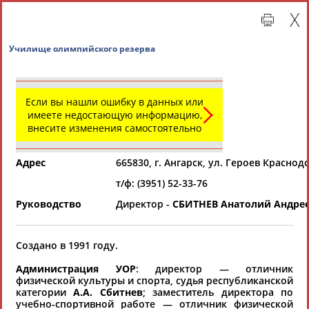
Училище олимпийского резерва
Если вы нашли ошибку в данных или
имеете недостающую информацию,
внесите изменения самостоятельно
Адрес
665830, г. Ангарск, ул. Героев Краснодон
т/ф: (3951) 52-33-76
Главная »
Региональные спортивные организации
Руководство
Директор -
СБИТНЕВ Анатолий Андре
СВОДНЫЕ ИНДЕКСЫ
Создано в 1991 году.
Администрация УОР
: директор — отличник
ТАБЛО АКТИВНОСТИ
физической культуры и спорта, судья республиканской
категории
А.А. Сбитнев
; заместитель директора по
учебно-спортивной работе — отличник физической