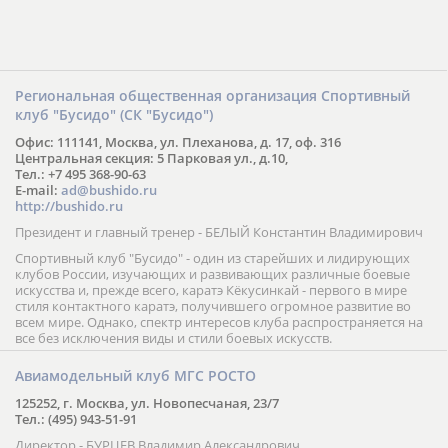
Региональная общественная организация Спортивный
клуб "Бусидо" (СК "Бусидо")
Офис: 111141, Москва, ул. Плеханова, д. 17, оф. 316
Центральная секция: 5 Парковая ул., д.10,
Тел.: +7 495 368-90-63
E-mail:
ad@bushido.ru
http://bushido.ru
Президент и главный тренер - БЕЛЫЙ Константин Владимирович
Спортивный клуб "Бусидо" - один из старейших и лидирующих
клубов России, изучающих и развивающих различные боевые
искусства и, прежде всего, каратэ Кёкусинкай - первого в мире
стиля контактного каратэ, получившего огромное развитие во
всем мире. Однако, спектр интересов клуба распространяется на
все без исключения виды и стили боевых искусств.
Авиамодельный клуб МГС РОСТО
125252, г. Москва, ул. Новопесчаная, 23/7
Тел.: (495) 943-51-91
Директор - БУРЦЕВ Владимир Александрович