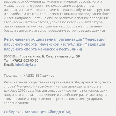
взрослых: от обучения до участия в турнирах российского и
международного уровня; использование современных
интерактивных методик подачи материала; обучение на русском
и английском языках; специалисты с опытом преподавания более
20 лет; направленность на общее развитие ребенка: проведение
творческих мастер-классов, уроков по истории и литературе,
организация регулярных шахматных сборов на спортивных
базах и в детских лагерях, проведение встреч с выдающимися
шахматистами; корпоративное обучение; онлайн обучение в
форме вебинаров и индивидуальных занятий, круглые столы
Региональная общественная организация “Федерация
российских и международных тренеров, организация фестивалей;
парусного спорта” Чеченской Республики (Федерация
онлайн трансляция мероприятий и турниров.
парусного спорта Чеченской Республики)
364013, г. Грозный, ул. Б. Хмельницкого, д. 59
Тел.: +7(928)603-00-50
Email:
info@chyf.ru
Президент - ХАДЖИЕВ Хаджиев
Региональная общественная организация “Федерация парусного
спорта” Чеченской Республики начала свою деятельность в
декабре 2016 года. Миссия федерации состоит в популяризации
парусного спорта, привлечении и содействии развитию спорта в
этом регионе и спортсменов на российских и международных
соревнованиях.
Сибирская Ассоциация Айкидо (САА)