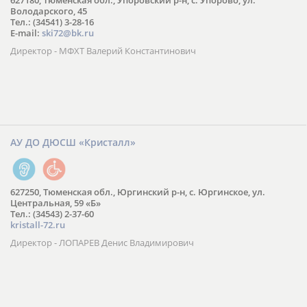
627180, Тюменская обл., Упоровский р-н, с. Упорово, ул.
Володарского, 45
Тел.: (34541) 3-28-16
E-mail:
ski72@bk.ru
Директор - МФХТ Валерий Константинович
АУ ДО ДЮСШ «Кристалл»
627250, Тюменская обл., Юргинский р-н, с. Юргинское, ул.
Центральная, 59 «Б»
Тел.: (34543) 2-37-60
kristall-72.ru
Директор - ЛОПАРЕВ Денис Владимирович