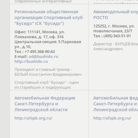
современных интерактивных
организация “Федерац
методик подачи материала;
парусного спорта” Че
обучение на русском и английском
Региональная общественная
Авиамодельный кл
Республики начала св
языках; специалисты с опытом
организация Спортивный клуб
РОСТО
деятельность в декабре
преподавания более 20 лет;
"Бусидо" (СК "Бусидо")
Миссия федерации сос
направленность на общее
125252, г. Москва, ул.
популяризации парусн
развитие ребенка: проведение
Новопесчаная, 23/7
Офис: 111141, Москва, ул.
привлечении и содейс
творческих мастер-классов, уроков
Тел.: (495) 943-51-91
Плеханова, д. 17, оф. 316
развитию спорта в это
по истории и литературе,
Центральная секция: 5 Парковая
спортсменов на россий
Директор - БУРЦЕВ Вл
организация регулярных
ул., д.10,
международных сорев
Александрович
шахматных сборов на спортивных
Тел.: +7 495 368-90-63
базах и в детских лагерях,
E-mail:
ad@bushido.ru
проведение встреч с выдающимися
http://bushido.ru
шахматистами; корпоративное
Президент и главный тренер -
обучение; онлайн обучение в
БЕЛЫЙ Константин Владимирович
форме вебинаров и
индивидуальных занятий, круглые
Спортивный клуб "Бусидо" - один
столы российских и
из старейших и лидирующих
международных тренеров,
клубов России, изучающих и
организация фестивалей; онлайн
развивающих различные боевые
Автомобильная Федерация
Автомобильная фед
трансляция мероприятий и
искусства и, прежде всего, каратэ
Санкт-Петербурга и
Санкт-Петербурга и
турниров.
Кёкусинкай - первого в мире стиля
Ленинградской области
Ленинградской обл
контактного каратэ, получившего
огромное развитие во всем
http://afspb.org.ru/
http://afspb.org.ru/
мире. Однако, спектр интересов
клуба распространяется на все без
исключения виды и стили боевых
искусств.