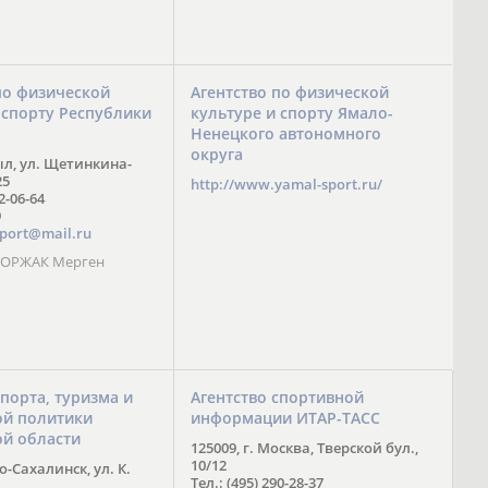
по физической
Агентство по физической
 спорту Республики
культуре и спорту Ямало-
Ненецкого автономного
округа
ыл, ул. Щетинкина-
25
http://www.yamal-sport.ru/
 2-06-64
9
port@mail.ru
 ООРЖАК Мерген
спорта, туризма и
Агентство спортивной
й политики
информации ИТАР-ТАСС
ой области
125009, г. Москва, Тверской бул.,
10/12
-Сахалинск, ул. К.
Тел.: (495) 290-28-37