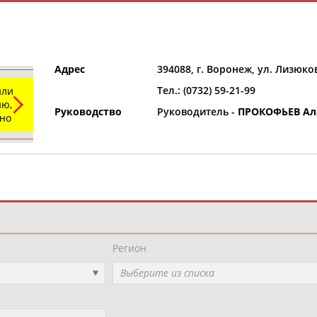
Адрес
394088, г. Воронеж, ул. Лизюков
Тел.: (0732) 59-21-99
или
ю,
Руководство
Руководитель -
ПРОКОФЬЕВ Ал
ьно
и
РЕСУРСНАЯ ПЛОЩАДКА
ТАБЛО АК
Регион
Выберите из списка