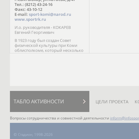
Паралимпийских играх 
Тел.: (8212) 43-24-16
Лейк-Сити (2002) 5-е ме
Факс: 43-10-12
E-mail:
sport-komi@narod.ru
www.sportrk.ru
И.о. руководителя - КОКАРЕВ
Евгений Георгиевич
В 1923 году был создан Совет
физической культуры при Коми
облисполкоме, который несколько
раз реорганизовывался; с 1994 года
существует как Министерство
физической культуры, спорта и
туризма Республики Коми.
ТАБЛО АКТИВНОСТИ
ЦЕЛИ ПРОЕКТА
К
Вопросы сотрудничества и совместной деятельности
inform@infospor
©
Стадион, 1998-2026