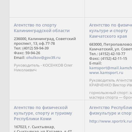
Агентство по спорту
Агентство по физич
Калининградской области
культуре и спорту
Камчатского края
236000, Калининград, Советский
проспект, 13, оф.77-78
683000, Петропавловс
Тел: (4012) 59-94-39
Камчатский, ул. Совет
Факс: 59-94-26
Тел.: (4152) 42-10-77
Email:
ohulkov@gov39.ru
Факс: (4152) 42-11-15
E-mail:
Руководитель - КОСЕНКОВ Олег
kamsport@mail.kamch
Николаевич
www.kamsport.ru
Руководитель Агентств
КРАВЧЕНКО Виктор Ив
горнолыжный спорт: 
мастера спорта — бро
призер Кубка мира (199
обладатель Кубка Европ
Агентство по физической
Агентство Республи
Зеленская; бронзовый
культуре, спорту и туризму
физкультуре и спор
Паралимпийских игр в 
Республики Коми
Сити (2002) А. Мошкин;
http://www.sportrk.ru
спорта международного
167023, г. Сыктывкар,
Мирясова, занявшая н
г.Сыктывкар, ул.Катаева, д.47