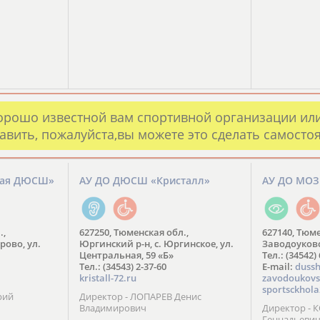
орошо известной вам спортивной организации ил
авить, пожалуйста,вы можете это сделать самосто
кая ДЮСШ»
АУ ДО ДЮСШ «Кристалл»
АУ ДО МО
.,
627250, Тюменская обл.,
627140, Тюме
рово, ул.
Юргинский р-н, с. Юргинское, ул.
Заводоуковск
Центральная, 59 «Б»
Тел.: (34542)
Тел.: (34543) 2-37-60
​E-mail:
dussh
kristall-72.ru
zavodoukovs
sportsckhola
рий
Директор - ЛОПАРЕВ Денис
Владимирович
Директор - 
Геннадьеви