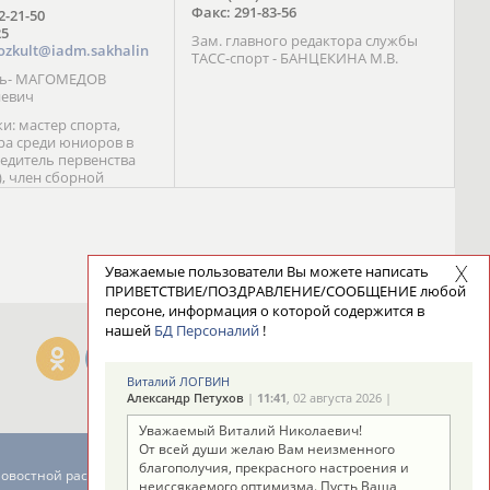
Факс: 291-83-56
72-21-50
25
Зам. главного редактора службы
ozkult@iadm.sakhalin
ТАСС-спорт - БАНЦЕКИНА М.В.
ль- МАГОМЕДОВ
иевич
и: мастер спорта,
а среди юниоров в
бедитель первенства
), член сборной
сии С. Новиков;
та международного
ебряный призер
 (1999), победитель
 (1999) В. Разницын;
Уважаемые пользователи Вы можете написать
та, победитель
ПРИВЕТСТВИЕ/ПОЗДРАВЛЕНИЕ/СООБЩЕНИЕ любой
ссии (1999, 2000), член
персоне, информация о которой содержится в
сборной команды
нашей
БД Персоналий
!
авцова;
Виталий ЛОГВИН
Александр Петухов
|
11:41
, 02 августа 2026 |
Уважаемый Виталий Николаевич!
От всей души желаю Вам неизменного
благополучия, прекрасного настроения и
новостной рассылке: 996
неиссякаемого оптимизма. Пусть Ваша