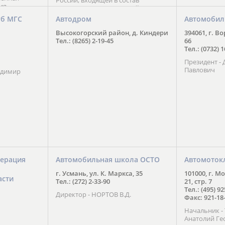
России, входящей в состав
ия
Национального Совета Айкидо
ченской
России, президентом которого
уб МГС
Автодром
Автомобил
ою
является С. В. Киреенко
 2016 года.
Высокогорский район, д. Киндери
394061, г. В
тоит в
Тел.: (8265) 2-19-45
66
ого спорта,
Тел.: (0732) 
твии
Президент -
м регионе и
Павлович
ских и
адимир
нованиях.
ерация
Автомобильная школа ОСТО
Автомоток
г. Усмань, ул. К. Маркса, 35
101000, г. М
асти
Тел.: (272) 2-33-90
21, стр. 7
Тел.: (495) 9
Директор - НОРТОВ В.Д.
Факс: 921-18
Начальник 
Анатолий Ге