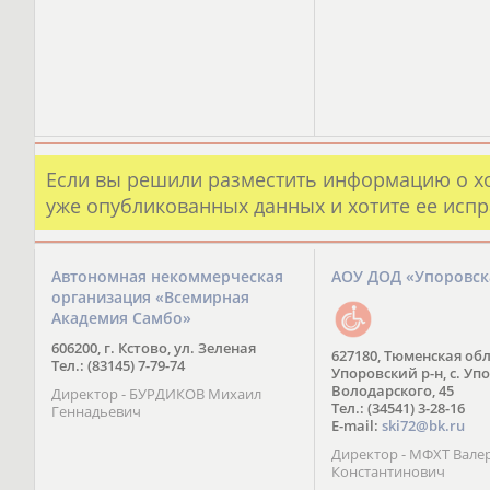
Если вы решили разместить информацию о х
уже опубликованных данных и хотите ее испр
Автономная некоммерческая
АОУ ДОД «Упоровс
организация «Всемирная
Академия Самбо»
606200, г. Кстово, ул. Зеленая
627180, Тюменская обл
Тел.: (83145) 7-79-74
Упоровский р-н, с. Упо
Володарского, 45
Директор - БУРДИКОВ Михаил
Тел.: (34541) 3-28-16
Геннадьевич
E-mail:
ski72@bk.ru
Директор - МФХТ Вале
Константинович