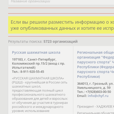
Если вы решили разместить информацию о х
уже опубликованных данных и хотите ее испр
Результаты поиска:
5723 организаций
Русская шахматная школа
Региональная обще
организация “Феде
197183, г. Санкт-Петербург,
парусного спорта” 
Коломяжский пр.15/2 (вход с пр.
Республики (Федер
Испытателей)
Тел.: 8-911-920-55-45
парусного спорта Ч
Республики)
«РУССКАЯ ШАХМАТНАЯ ШКОЛА»
(РШШ) - крупнейшая в России сеть
364013, г. Грозный, ул.
шахматных школ,
Хмельницкого, д. 59
предоставляющая полный цикл
Тел.: +7(928)603-00-50
профессионального шахматного
Email:
info@chyf.ru
образования для детей и взрослых:
от обучения до участия в турнирах
Президент - ХАДЖИЕВ 
российского и международного
уровня; использование
Региональная общест