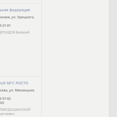
ьная федерация
оронеж, ул. Урицкого,
16-21-01
 ДРОЗДОВ Валерий
луб МГС РОСТО
осква, ул. Мясницкая,
25-57-02
-03
- ТВЕРДОШИНСКИЙ
оргиевич