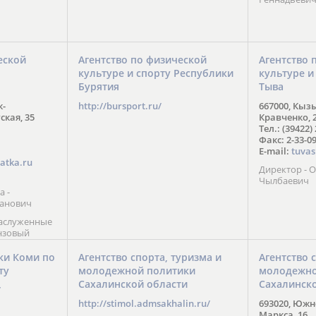
еской
Агентство по физической
Агентство 
культуре и спорту Республики
культуре и
Бурятия
Тыва
к-
http://bursport.ru/
667000, Кыз
ская, 35
Кравченко, 
Тел.: (39422)
Факс: 2-33-0
E-mail:
tuvas
atka.ru
Директор -
Чылбаевич
а -
анович
заслуженные
нзовый
7),
ы (2002) В.
ки Коми по
Агентство спорта, туризма и
Агентство 
 призер
ту
молодежной политики
молодежно
Солт-Лейк-
Сахалинской области
Сахалинск
 мастер
/
 класса О.
http://stimol.admsakhalin.ru/
693020, Южно
а
Маркса, 16