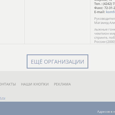
в Солт-
Тел.: (4242) 
сто;
Факс: 72-31-
E-mail:
komf
Руководите
Магамед Ал
лыжные гонк
чемпион мир
спринте, по
России (2000
команды Рос
мастер спор
класса, сер
Универсиады
ЕЩЁ ОРГАНИЗАЦИИ
Кубка России
мастер спор
первенств Ро
юниорской 
России Е. Кр
ОНТАКТЫ
НАШИ КНОПКИ
РЕКЛАМА
t.ru
Адресов в 