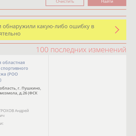
и обнаружили какую-либо ошибку в
оятельно
100 последних изменений
я областная
 спортивного
ожа (РОО
)
область, г. Пушкино,
омсомола, д.26 (ФСК
 ТРОХОВ Андрей
вич
и: