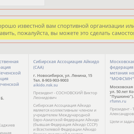
орошо известной вам спортивной организации ил
авить, пожалуйста, вы можете это сделать самост
ственная
Сибирская Ассоциация Айкидо
Московска
рация
(САА)
федерация
Чеченской
метания н
г. Новосибирск, ул. Ленина, 15
ация
"МОФСМН"
Тел. 8-903-903-9003
еченской
aikido.nsk.su
Московская 
ул. 50 лет К
Президент - СОСНОВСКИЙ Виктор
"Пушкино").
Леонидович
 Б.
rfsmn.ru
Сибирская Ассоциация Айкидо
Президент -
является коллективным членом и
Александро
учредителем Международной
Евро-Азиатской Федерации Айкидо
Цели и задач
(бывшая Федерация Айкидо СССР)
Хаджиев
и Всестилевой Федерации Айкидо
венная