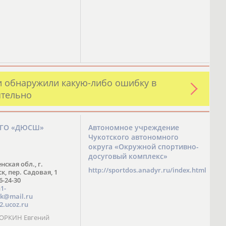
и обнаружили какую-либо ошибку в
ятельно
ЗГО «ДЮСШ»
Автономное учреждение
Чукотского автономного
округа «Окружной спортивно-
досуговый комплекс»
нская обл., г.
http://sportdos.anadyr.ru/index.html
, пер. Садовая, 1
 6-24-30
1-
k@mail.ru
2.ucoz.ru
КОРКИН Евгений
ч