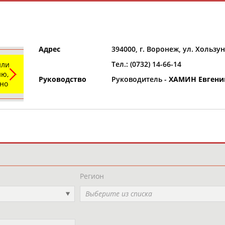
Адрес
394000, г. Воронеж, ул. Хользун
Тел.: (0732) 14-66-14
или
ю,
Руководство
Руководитель -
ХАМИН Евгени
ьно
и
РЕСУРСНАЯ ПЛОЩАДКА
ТАБЛО АК
Регион
Выберите из списка