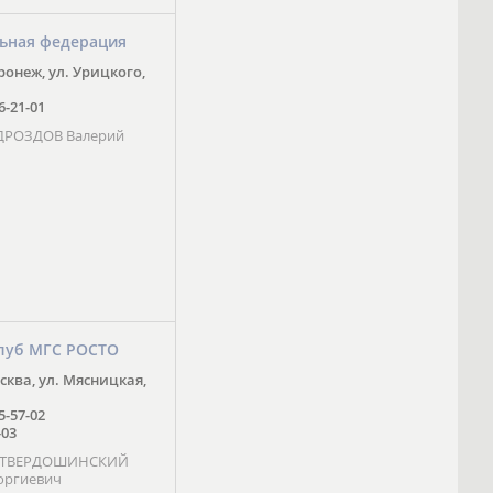
ьная федерация
оронеж, ул. Урицкого,
16-21-01
 ДРОЗДОВ Валерий
луб МГС РОСТО
осква, ул. Мясницкая,
25-57-02
-03
- ТВЕРДОШИНСКИЙ
оргиевич