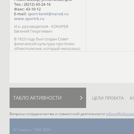
Паралимпийских играх 
Тел.: (8212) 43-24-16
Лейк-Сити (2002) 5-е ме
Факс: 43-10-12
E-mail:
sport-komi@narod.ru
www.sportrk.ru
И.о. руководителя - КОКАРЕВ
Евгений Георгиевич
В 1923 году был создан Совет
физической культуры при Коми
облисполкоме, который несколько
раз реорганизовывался; с 1994 года
существует как Министерство
физической культуры, спорта и
туризма Республики Коми.
ТАБЛО АКТИВНОСТИ
ЦЕЛИ ПРОЕКТА
К
Вопросы сотрудничества и совместной деятельности
inform@infospor
©
Стадион, 1998-2026