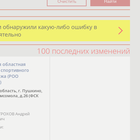
и обнаружили какую-либо ошибку в
оятельно
100 последних изменений
я областная
 спортивного
ожа (РОО
)
область, г. Пушкино,
омсомола, д.26 (ФСК
 ТРОХОВ Андрей
вич
и: