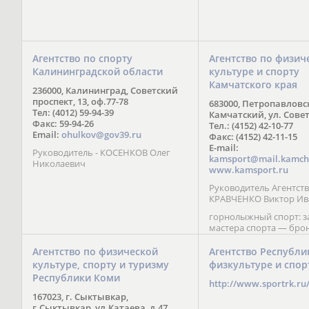
Агентство по спорту
Агентство по физич
Калининградской области
культуре и спорту
Камчатского края
236000, Калининград, Советский
проспект, 13, оф.77-78
683000, Петропавловс
Тел: (4012) 59-94-39
Камчатский, ул. Совет
Факс: 59-94-26
Тел.: (4152) 42-10-77
Email:
ohulkov@gov39.ru
Факс: (4152) 42-11-15
E-mail:
Руководитель - КОСЕНКОВ Олег
kamsport@mail.kamch
Николаевич
www.kamsport.ru
Руководитель Агентств
КРАВЧЕНКО Виктор Ив
горнолыжный спорт: 
мастера спорта — бро
призер Кубка мира (199
обладатель Кубка Европ
Агентство по физической
Агентство Республи
Зеленская; бронзовый
культуре, спорту и туризму
физкультуре и спор
Паралимпийских игр в 
Республики Коми
Сити (2002) А. Мошкин;
http://www.sportrk.ru
спорта международного
167023, г. Сыктывкар,
Мирясова, занявшая н
г.Сыктывкар, ул.Катаева, д.47