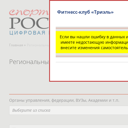
Фитнесс-клуб «Триэль»
Если вы нашли ошибку в данных 
имеете недостающую информаци
Главная »
Региональные спортивные организации
внесите изменения самостоятел
Региональные спортивные организаци
Органы управления, федерации, ВУЗы, Академии и т.п.
Выберите из списка