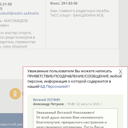
Факс: 291-83-56
72-21-50
25
Зам. главного редактора службы
ozkult@iadm.sakhalin
ТАСС-спорт - БАНЦЕКИНА М.В.
ль- МАГОМЕДОВ
иевич
и: мастер спорта,
а среди юниоров в
бедитель первенства
), член сборной
сии С. Новиков;
та международного
ебряный призер
 (1999), победитель
 (1999) В. Разницын;
Уважаемые пользователи Вы можете написать
та, победитель
ПРИВЕТСТВИЕ/ПОЗДРАВЛЕНИЕ/СООБЩЕНИЕ любой
ссии (1999, 2000), член
персоне, информация о которой содержится в
сборной команды
нашей
БД Персоналий
!
авцова;
Виталий ЛОГВИН
Александр Петухов
|
11:41
, 02 августа 2026 |
Уважаемый Виталий Николаевич!
От всей души желаю Вам неизменного
благополучия, прекрасного настроения и
новостной рассылке: 996
неиссякаемого оптимизма. Пусть Ваша