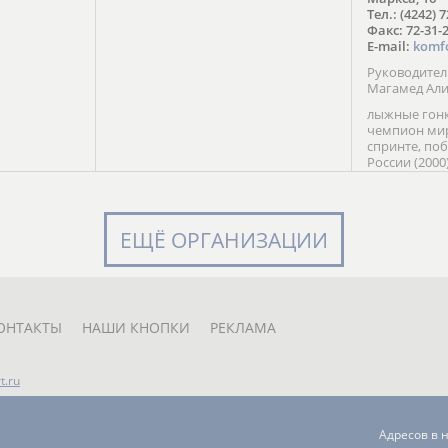
в Солт-
Тел.: (4242) 
сто;
Факс: 72-31-
E-mail:
komf
Руководите
Магамед Ал
лыжные гонк
чемпион мир
спринте, по
России (2000
команды Рос
мастер спор
класса, сер
Универсиады
ЕЩЁ ОРГАНИЗАЦИИ
Кубка России
мастер спор
первенств Ро
юниорской 
России Е. Кр
ОНТАКТЫ
НАШИ КНОПКИ
РЕКЛАМА
t.ru
Адресов в 