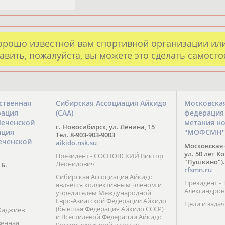
орошо известной вам спортивной организации ил
авить, пожалуйста, вы можете это сделать самост
ственная
Сибирская Ассоциация Айкидо
Московска
рация
(САА)
федерация
Чеченской
метания н
г. Новосибирск, ул. Ленина, 15
ация
"МОФСМН"
Тел. 8-903-903-9003
еченской
aikido.nsk.su
Московская 
ул. 50 лет К
Президент - СОСНОВСКИЙ Виктор
"Пушкино").
Леонидович
 Б.
rfsmn.ru
Сибирская Ассоциация Айкидо
Президент -
является коллективным членом и
Александро
учредителем Международной
Евро-Азиатской Федерации Айкидо
Цели и задач
(бывшая Федерация Айкидо СССР)
Хаджиев
и Всестилевой Федерации Айкидо
венная