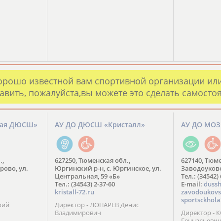
орошо известной вам спортивной организации ил
авить, пожалуйста,вы можете это сделать самосто
кая ДЮСШ»
АУ ДО ДЮСШ «Кристалл»
АУ ДО МО
.,
627250, Тюменская обл.,
627140, Тюме
рово, ул.
Юргинский р-н, с. Юргинское, ул.
Заводоуковск
Центральная, 59 «Б»
Тел.: (34542)
Тел.: (34543) 2-37-60
​E-mail:
dussh
kristall-72.ru
zavodoukovs
sportsckhola
рий
Директор - ЛОПАРЕВ Денис
Владимирович
Директор - 
Геннадьеви