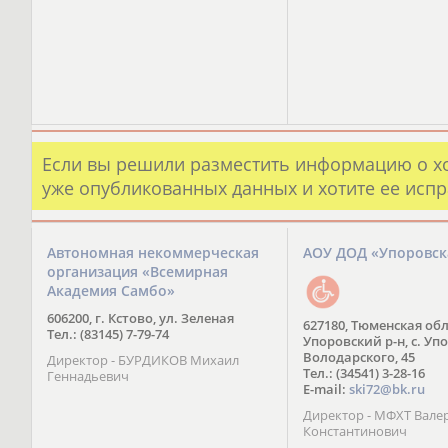
Если вы решили разместить информацию о х
уже опубликованных данных и хотите ее испр
Автономная некоммерческая
АОУ ДОД «Упоровс
организация «Всемирная
Академия Самбо»
606200, г. Кстово, ул. Зеленая
627180, Тюменская обл
Тел.: (83145) 7-79-74
Упоровский р-н, с. Упо
Володарского, 45
Директор - БУРДИКОВ Михаил
Тел.: (34541) 3-28-16
Геннадьевич
E-mail:
ski72@bk.ru
Директор - МФХТ Вале
Константинович