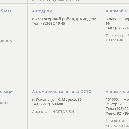
России, входящей в состав
ия
Национального Совета Айкидо
ченской
России, президентом которого
уб МГС
Автодром
Автомобил
ою
является С. В. Киреенко
 2016 года.
Высокогорский район, д. Киндери
394061, г. В
тоит в
Тел.: (8265) 2-19-45
66
ого спорта,
Тел.: (0732) 
твии
Президент -
м регионе и
Павлович
ских и
адимир
нованиях.
ерация
Автомобильная школа ОСТО
Автомоток
г. Усмань, ул. К. Маркса, 35
101000, г. М
асти
Тел.: (272) 2-33-90
21, стр. 7
Тел.: (495) 9
Директор - НОРТОВ В.Д.
Факс: 921-18
Начальник 
Анатолий Ге