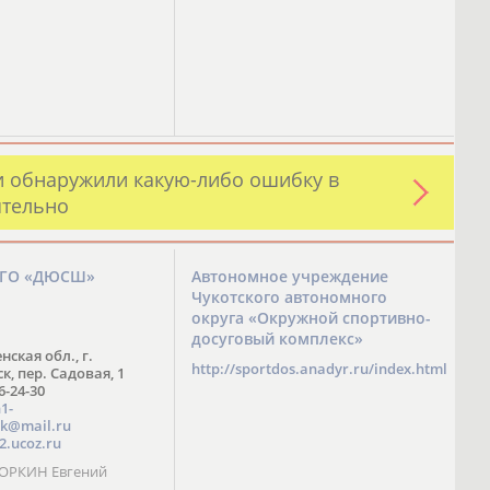
и обнаружили какую-либо ошибку в
ятельно
ЗГО «ДЮСШ»
Автономное учреждение
Чукотского автономного
округа «Окружной спортивно-
досуговый комплекс»
нская обл., г.
http://sportdos.anadyr.ru/index.html
, пер. Садовая, 1
 6-24-30
1-
k@mail.ru
2.ucoz.ru
КОРКИН Евгений
ч