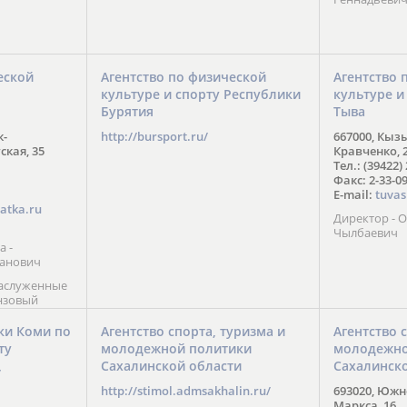
еской
Агентство по физической
Агентство 
культуре и спорту Республики
культуре и
Бурятия
Тыва
к-
http://bursport.ru/
667000, Кыз
ская, 35
Кравченко, 
Тел.: (39422)
Факс: 2-33-0
E-mail:
tuvas
atka.ru
Директор -
Чылбаевич
а -
анович
заслуженные
нзовый
7),
ы (2002) В.
ки Коми по
Агентство спорта, туризма и
Агентство 
 призер
ту
молодежной политики
молодежно
Солт-Лейк-
Сахалинской области
Сахалинск
 мастер
/
 класса О.
http://stimol.admsakhalin.ru/
693020, Южно
а
Маркса, 16