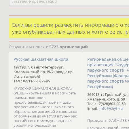
Если вы решили разместить информацию о х
уже опубликованных данных и хотите ее испр
Результаты поиска:
5723 организаций
Русская шахматная школа
Региональная обще
организация “Феде
197183, г. Санкт-Петербург,
парусного спорта” 
Коломяжский пр.15/2 (вход с пр.
Республики (Федер
Испытателей)
Тел.: 8-911-920-55-45
парусного спорта Ч
Республики)
«РУССКАЯ ШАХМАТНАЯ ШКОЛА»
(РШШ) - крупнейшая в России сеть
364013, г. Грозный, ул.
шахматных школ,
Хмельницкого, д. 59
предоставляющая полный цикл
Тел.: +7(928)603-00-50
профессионального шахматного
Email:
info@chyf.ru
образования для детей и взрослых:
от обучения до участия в турнирах
Президент - ХАДЖИЕВ 
российского и международного
уровня; использование
Региональная общест