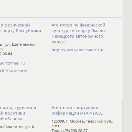
по физической
Агентство по физической
 спорту Республики
культуре и спорту Ямало-
Ненецкого автономного
округа
ыл, ул. Щетинкина-
25
http://www.yamal-sport.ru/
 2-06-64
9
port@mail.ru
 ООРЖАК Мерген
спорта, туризма и
Агентство спортивной
й политики
информации ИТАР-ТАСС
ой области
125009, г. Москва, Тверской бул.,
10/12
-Сахалинск, ул. К.
Тел.: (495) 290-28-37