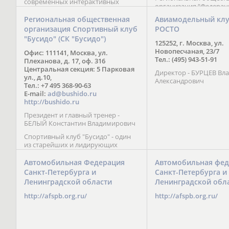
современных интерактивных
организация “Федерац
методик подачи материала;
парусного спорта” Че
обучение на русском и английском
Региональная общественная
Авиамодельный кл
Республики начала св
языках; специалисты с опытом
организация Спортивный клуб
РОСТО
деятельность в декабре
преподавания более 20 лет;
"Бусидо" (СК "Бусидо")
Миссия федерации сос
направленность на общее
125252, г. Москва, ул.
популяризации парусн
развитие ребенка: проведение
Новопесчаная, 23/7
Офис: 111141, Москва, ул.
привлечении и содейс
творческих мастер-классов, уроков
Тел.: (495) 943-51-91
Плеханова, д. 17, оф. 316
развитию спорта в это
по истории и литературе,
Центральная секция: 5 Парковая
спортсменов на россий
Директор - БУРЦЕВ Вл
организация регулярных
ул., д.10,
международных сорев
Александрович
шахматных сборов на спортивных
Тел.: +7 495 368-90-63
базах и в детских лагерях,
E-mail:
ad@bushido.ru
проведение встреч с выдающимися
http://bushido.ru
шахматистами; корпоративное
Президент и главный тренер -
обучение; онлайн обучение в
БЕЛЫЙ Константин Владимирович
форме вебинаров и
индивидуальных занятий, круглые
Спортивный клуб "Бусидо" - один
столы российских и
из старейших и лидирующих
международных тренеров,
клубов России, изучающих и
организация фестивалей; онлайн
развивающих различные боевые
Автомобильная Федерация
Автомобильная фед
трансляция мероприятий и
искусства и, прежде всего, каратэ
Санкт-Петербурга и
Санкт-Петербурга и
турниров.
Кёкусинкай - первого в мире стиля
Ленинградской области
Ленинградской обл
контактного каратэ, получившего
огромное развитие во всем
http://afspb.org.ru/
http://afspb.org.ru/
мире. Однако, спектр интересов
клуба распространяется на все без
исключения виды и стили боевых
искусств.