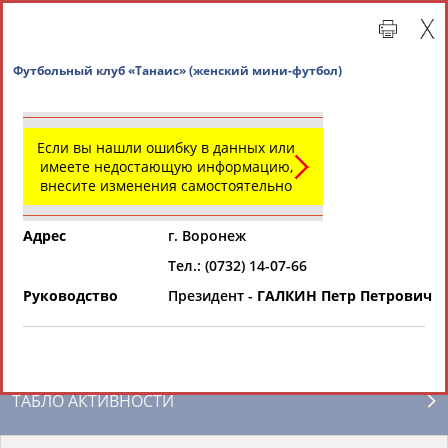
Футбольный клуб «Танаис» (женский мини-футбол
Если вы нашли ошибку в данных или
имеете недостающую информацию,
внесите изменения самостоятельно
Адрес
г. Воронеж
Тел.: (0732) 14-07-66
Главная »
Региональные спортивные организации
Руководство
Президент -
ГАЛКИН Петр Петрович
СВОДНЫЕ ИНДЕКСЫ
ТАБЛО АКТИВНОСТИ