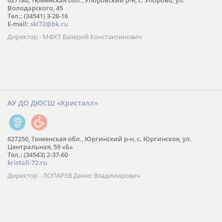
627180, Тюменская обл., Упоровский р-н, с. Упорово, ул.
Володарского, 45
Тел.: (34541) 3-28-16
E-mail:
ski72@bk.ru
Директор - МФХТ Валерий Константинович
АУ ДО ДЮСШ «Кристалл»
627250, Тюменская обл., Юргинский р-н, с. Юргинское, ул.
Центральная, 59 «Б»
Тел.: (34543) 2-37-60
kristall-72.ru
Директор - ЛОПАРЕВ Денис Владимирович