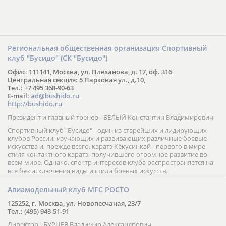
Региональная общественная организация Спортивный
клуб "Бусидо" (СК "Бусидо")
Офис: 111141, Москва, ул. Плеханова, д. 17, оф. 316
Центральная секция: 5 Парковая ул., д.10,
Тел.: +7 495 368-90-63
E-mail:
ad@bushido.ru
http://bushido.ru
Президент и главный тренер - БЕЛЫЙ Константин Владимирович
Спортивный клуб "Бусидо" - один из старейших и лидирующих
клубов России, изучающих и развивающих различные боевые
искусства и, прежде всего, каратэ Кёкусинкай - первого в мире
стиля контактного каратэ, получившего огромное развитие во
всем мире. Однако, спектр интересов клуба распространяется на
все без исключения виды и стили боевых искусств.
Авиамодельный клуб МГС РОСТО
125252, г. Москва, ул. Новопесчаная, 23/7
Тел.: (495) 943-51-91
Директор - БУРЦЕВ Владимир Александрович