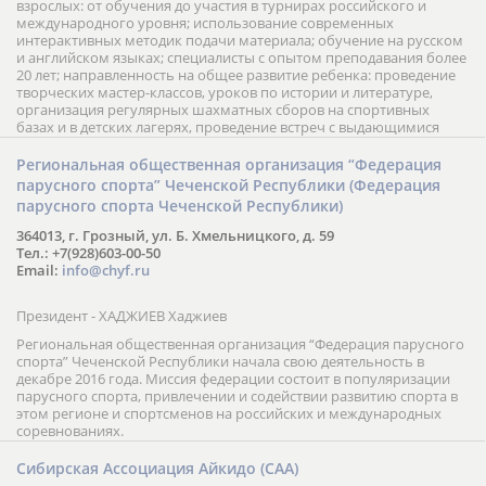
взрослых: от обучения до участия в турнирах российского и
международного уровня; использование современных
интерактивных методик подачи материала; обучение на русском
и английском языках; специалисты с опытом преподавания более
20 лет; направленность на общее развитие ребенка: проведение
творческих мастер-классов, уроков по истории и литературе,
организация регулярных шахматных сборов на спортивных
базах и в детских лагерях, проведение встреч с выдающимися
шахматистами; корпоративное обучение; онлайн обучение в
форме вебинаров и индивидуальных занятий, круглые столы
Региональная общественная организация “Федерация
российских и международных тренеров, организация фестивалей;
парусного спорта” Чеченской Республики (Федерация
онлайн трансляция мероприятий и турниров.
парусного спорта Чеченской Республики)
364013, г. Грозный, ул. Б. Хмельницкого, д. 59
Тел.: +7(928)603-00-50
Email:
info@chyf.ru
Президент - ХАДЖИЕВ Хаджиев
Региональная общественная организация “Федерация парусного
спорта” Чеченской Республики начала свою деятельность в
декабре 2016 года. Миссия федерации состоит в популяризации
парусного спорта, привлечении и содействии развитию спорта в
этом регионе и спортсменов на российских и международных
соревнованиях.
Сибирская Ассоциация Айкидо (САА)