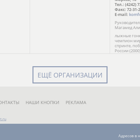
в Солт-
Тел.: (4242) 
сто;
Факс: 72-31-
E-mail:
komf
Руководите
Магамед Ал
лыжные гонк
чемпион мир
спринте, по
России (2000
команды Рос
мастер спор
класса, сер
Универсиады
ЕЩЁ ОРГАНИЗАЦИИ
Кубка России
мастер спор
первенств Ро
юниорской 
России Е. Кр
ОНТАКТЫ
НАШИ КНОПКИ
РЕКЛАМА
t.ru
Адресов в 