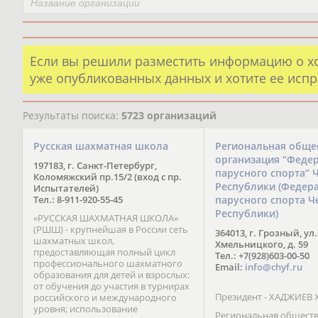
Если вы решили разместить информацию о х
уже опубликованных данных и хотите ее испр
Результаты поиска:
5723 организаций
Русская шахматная школа
Региональная обще
организация “Феде
197183, г. Санкт-Петербург,
парусного спорта” 
Коломяжский пр.15/2 (вход с пр.
Республики (Федер
Испытателей)
Тел.: 8-911-920-55-45
парусного спорта Ч
Республики)
«РУССКАЯ ШАХМАТНАЯ ШКОЛА»
(РШШ) - крупнейшая в России сеть
364013, г. Грозный, ул.
шахматных школ,
Хмельницкого, д. 59
предоставляющая полный цикл
Тел.: +7(928)603-00-50
профессионального шахматного
Email:
info@chyf.ru
образования для детей и взрослых:
от обучения до участия в турнирах
Президент - ХАДЖИЕВ 
российского и международного
уровня; использование
Региональная общест