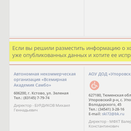
Если вы решили разместить информацию о х
уже опубликованных данных и хотите ее испр
Автономная некоммерческая
АОУ ДОД «Упоровс
организация «Всемирная
Академия Самбо»
606200, г. Кстово, ул. Зеленая
627180, Тюменская обл
Тел.: (83145) 7-79-74
Упоровский р-н, с. Упо
Володарского, 45
Директор - БУРДИКОВ Михаил
Тел.: (34541) 3-28-16
Геннадьевич
E-mail:
ski72@bk.ru
Директор - МФХТ Вале
Константинович