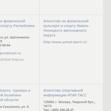
по физической
Агентство по физической
 спорту Республики
культуре и спорту Ямало-
Ненецкого автономного
округа
ыл, ул. Щетинкина-
25
http://www.yamal-sport.ru/
 2-06-64
9
port@mail.ru
 ООРЖАК Мерген
спорта, туризма и
Агентство спортивной
й политики
информации ИТАР-ТАСС
ой области
125009, г. Москва, Тверской бул.,
10/12
-Сахалинск, ул. К.
Тел.: (495) 290-28-37