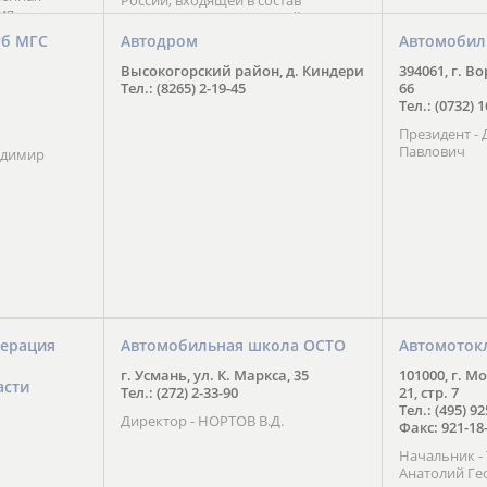
России, входящей в состав
ия
Национального Совета Айкидо
ченской
России, президентом которого
уб МГС
Автодром
Автомобил
ою
является С. В. Киреенко
 2016 года.
Высокогорский район, д. Киндери
394061, г. В
тоит в
Тел.: (8265) 2-19-45
66
ого спорта,
Тел.: (0732) 
твии
Президент -
м регионе и
Павлович
ских и
адимир
нованиях.
ерация
Автомобильная школа ОСТО
Автомоток
г. Усмань, ул. К. Маркса, 35
101000, г. М
асти
Тел.: (272) 2-33-90
21, стр. 7
Тел.: (495) 9
Директор - НОРТОВ В.Д.
Факс: 921-18
Начальник 
Анатолий Ге