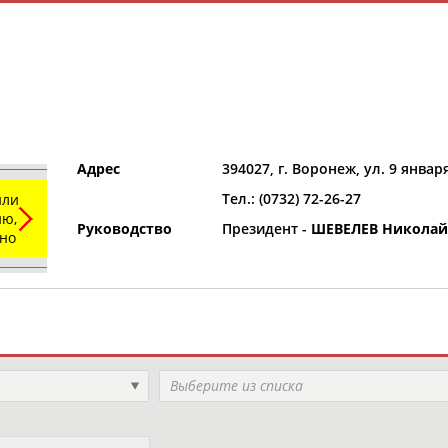
Адрес
394027, г. Воронеж, ул. 9 января
Тел.: (0732) 72-26-27
или
и
РЕСУРСНАЯ ПЛОЩАДКА
ТАБЛО АК
ю,
Руководство
Президент -
ШЕВЕЛЕВ Николай
ьно
Регион
Выберите из списка