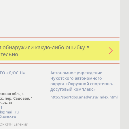
и обнаружили какую-либо ошибку в
ятельно
ЗГО «ДЮСШ»
Автономное учреждение
Чукотского автономного
округа «Окружной спортивно-
досуговый комплекс»
нская обл., г.
http://sportdos.anadyr.ru/index.html
, пер. Садовая, 1
 6-24-30
1-
k@mail.ru
2.ucoz.ru
КОРКИН Евгений
ч