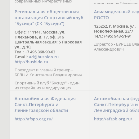
современных интерактивных
организация “Федерац
методик подачи материала;
парусного спорта” Че
обучение на русском и английском
Региональная общественная
Авиамодельный кл
Республики начала св
языках; специалисты с опытом
организация Спортивный клуб
РОСТО
деятельность в декабре
преподавания более 20 лет;
"Бусидо" (СК "Бусидо")
Миссия федерации сос
направленность на общее
125252, г. Москва, ул.
популяризации парусн
развитие ребенка: проведение
Новопесчаная, 23/7
Офис: 111141, Москва, ул.
привлечении и содейс
творческих мастер-классов, уроков
Тел.: (495) 943-51-91
Плеханова, д. 17, оф. 316
развитию спорта в это
по истории и литературе,
Центральная секция: 5 Парковая
спортсменов на россий
Директор - БУРЦЕВ Вл
организация регулярных
ул., д.10,
международных сорев
Александрович
шахматных сборов на спортивных
Тел.: +7 495 368-90-63
базах и в детских лагерях,
E-mail:
ad@bushido.ru
проведение встреч с выдающимися
http://bushido.ru
шахматистами; корпоративное
Президент и главный тренер -
обучение; онлайн обучение в
БЕЛЫЙ Константин Владимирович
форме вебинаров и
индивидуальных занятий, круглые
Спортивный клуб "Бусидо" - один
столы российских и
из старейших и лидирующих
международных тренеров,
клубов России, изучающих и
организация фестивалей; онлайн
развивающих различные боевые
Автомобильная Федерация
Автомобильная фед
трансляция мероприятий и
искусства и, прежде всего, каратэ
Санкт-Петербурга и
Санкт-Петербурга и
турниров.
Кёкусинкай - первого в мире стиля
Ленинградской области
Ленинградской обл
контактного каратэ, получившего
огромное развитие во всем
http://afspb.org.ru/
http://afspb.org.ru/
мире. Однако, спектр интересов
клуба распространяется на все без
исключения виды и стили боевых
искусств.