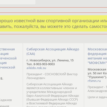
орошо известной вам спортивной организации ил
авить, пожалуйста, вы можете это сделать самост
ственная
Сибирская Ассоциация Айкидо
Московска
рация
(САА)
федерация
Чеченской
метания н
г. Новосибирск, ул. Ленина, 15
ация
"МОФСМН"
Тел. 8-903-903-9003
еченской
aikido.nsk.su
Московская 
ул. 50 лет К
Президент - СОСНОВСКИЙ Виктор
"Пушкино").
Леонидович
 Б.
rfsmn.ru
Сибирская Ассоциация Айкидо
Президент -
является коллективным членом и
Александро
учредителем Международной
Евро-Азиатской Федерации Айкидо
Цели и задач
(бывшая Федерация Айкидо СССР)
Хаджиев
и Всестилевой Федерации Айкидо
венная