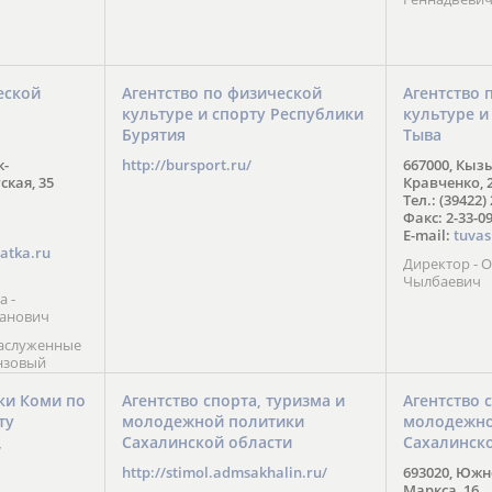
еской
Агентство по физической
Агентство 
культуре и спорту Республики
культуре и
Бурятия
Тыва
к-
http://bursport.ru/
667000, Кыз
ская, 35
Кравченко, 
Тел.: (39422)
Факс: 2-33-0
E-mail:
tuvas
atka.ru
Директор -
Чылбаевич
а -
анович
заслуженные
нзовый
7),
ы (2002) В.
ки Коми по
Агентство спорта, туризма и
Агентство 
 призер
ту
молодежной политики
молодежно
Солт-Лейк-
Сахалинской области
Сахалинск
 мастер
/
 класса О.
http://stimol.admsakhalin.ru/
693020, Южно
а
Маркса, 16