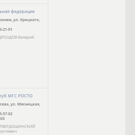
ьная федерация
оронеж, ул. Урицкого,
16-21-01
 ДРОЗДОВ Валерий
луб МГС РОСТО
осква, ул. Мясницкая,
25-57-02
-03
- ТВЕРДОШИНСКИЙ
оргиевич