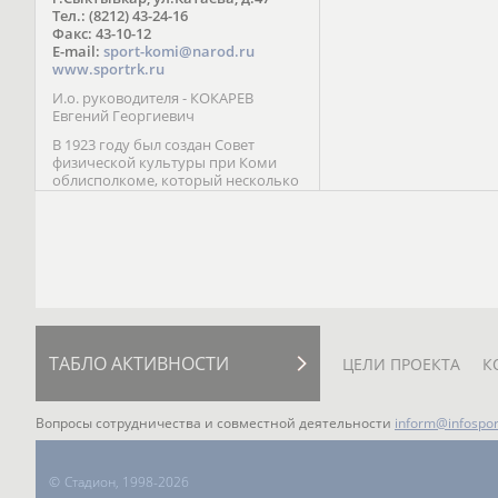
Паралимпийских играх 
Тел.: (8212) 43-24-16
Лейк-Сити (2002) 5-е ме
Факс: 43-10-12
E-mail:
sport-komi@narod.ru
www.sportrk.ru
И.о. руководителя - КОКАРЕВ
Евгений Георгиевич
В 1923 году был создан Совет
физической культуры при Коми
облисполкоме, который несколько
раз реорганизовывался; с 1994 года
существует как Министерство
физической культуры, спорта и
туризма Республики Коми.
ТАБЛО АКТИВНОСТИ
ЦЕЛИ ПРОЕКТА
К
Вопросы сотрудничества и совместной деятельности
inform@infospor
©
Стадион, 1998-2026