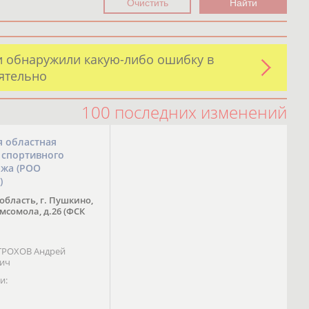
и обнаружили какую-либо ошибку в
оятельно
100 последних изменений
я областная
 спортивного
ожа (РОО
)
область, г. Пушкино,
омсомола, д.26 (ФСК
 ТРОХОВ Андрей
вич
и: