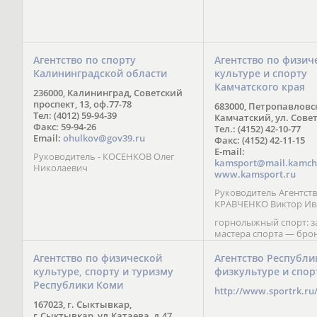
Агентство по спорту
Агентство по физич
Калининградской области
культуре и спорту
Камчатского края
236000, Калининград, Советский
проспект, 13, оф.77-78
683000, Петропавловс
Тел: (4012) 59-94-39
Камчатский, ул. Совет
Факс: 59-94-26
Тел.: (4152) 42-10-77
Email:
ohulkov@gov39.ru
Факс: (4152) 42-11-15
E-mail:
Руководитель - КОСЕНКОВ Олег
kamsport@mail.kamch
Николаевич
www.kamsport.ru
Руководитель Агентств
КРАВЧЕНКО Виктор Ив
горнолыжный спорт: 
мастера спорта — бро
призер Кубка мира (199
обладатель Кубка Европ
Агентство по физической
Агентство Республи
Зеленская; бронзовый
культуре, спорту и туризму
физкультуре и спор
Паралимпийских игр в 
Республики Коми
Сити (2002) А. Мошкин;
http://www.sportrk.ru
спорта международного
167023, г. Сыктывкар,
Мирясова, занявшая н
г.Сыктывкар, ул.Катаева, д.47