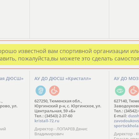
орошо известной вам спортивной организации ил
авить, пожалуйста,вы можете это сделать самосто
кая ДЮСШ»
АУ ДО ДЮСШ «Кристалл»
АУ ДО МО
.,
627250, Тюменская обл.,
627140, Тюме
рово, ул.
Юргинский р-н, с. Юргинское, ул.
Заводоуковск
Центральная, 59 «Б»
Тел.: (34542)
Тел.: (34543) 2-37-60
​E-mail:
dussh
kristall-72.ru
zavodoukovs
sportsckhola
рий
Директор - ЛОПАРЕВ Денис
Владимирович
Директор - 
Геннадьеви