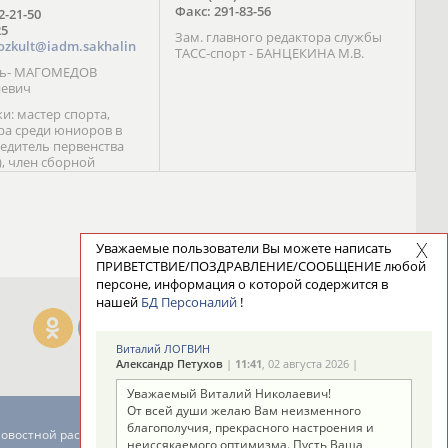
Факс: 291-83-56
72-21-50
25
Зам. главного редактора службы
ozkult@iadm.sakhalin
ТАСС-спорт - БАНЦЕКИНА М.В.
ль- МАГОМЕДОВ
иевич
и: мастер спорта,
а среди юниоров в
бедитель первенства
), член сборной
сии С. Новиков;
та международного
ебряный призер
 (1999), победитель
 (1999) В. Разницын;
Уважаемые пользователи Вы можете написать
та, победитель
ПРИВЕТСТВИЕ/ПОЗДРАВЛЕНИЕ/СООБЩЕНИЕ любой
ссии (1999, 2000), член
персоне, информация о которой содержится в
сборной команды
нашей
БД Персоналий
!
авцова;
Виталий ЛОГВИН
Александр Петухов
|
11:41
, 02 августа 2026 |
Уважаемый Виталий Николаевич!
От всей души желаю Вам неизменного
благополучия, прекрасного настроения и
новостной рассылке: 996
неиссякаемого оптимизма. Пусть Ваша