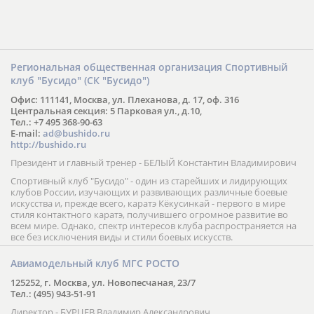
Региональная общественная организация Спортивный
клуб "Бусидо" (СК "Бусидо")
Офис: 111141, Москва, ул. Плеханова, д. 17, оф. 316
Центральная секция: 5 Парковая ул., д.10,
Тел.: +7 495 368-90-63
E-mail:
ad@bushido.ru
http://bushido.ru
Президент и главный тренер - БЕЛЫЙ Константин Владимирович
Спортивный клуб "Бусидо" - один из старейших и лидирующих
клубов России, изучающих и развивающих различные боевые
искусства и, прежде всего, каратэ Кёкусинкай - первого в мире
стиля контактного каратэ, получившего огромное развитие во
всем мире. Однако, спектр интересов клуба распространяется на
все без исключения виды и стили боевых искусств.
Авиамодельный клуб МГС РОСТО
125252, г. Москва, ул. Новопесчаная, 23/7
Тел.: (495) 943-51-91
Директор - БУРЦЕВ Владимир Александрович