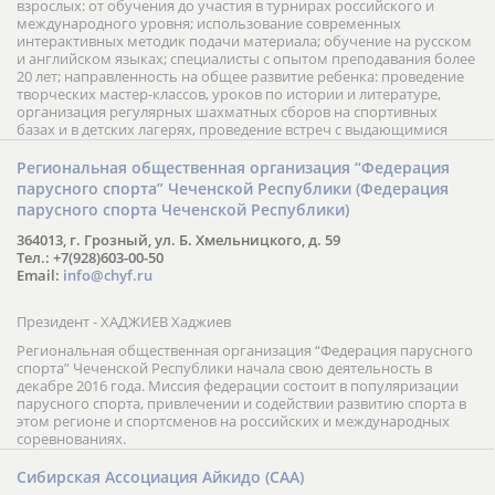
взрослых: от обучения до участия в турнирах российского и
международного уровня; использование современных
интерактивных методик подачи материала; обучение на русском
и английском языках; специалисты с опытом преподавания более
20 лет; направленность на общее развитие ребенка: проведение
творческих мастер-классов, уроков по истории и литературе,
организация регулярных шахматных сборов на спортивных
базах и в детских лагерях, проведение встреч с выдающимися
шахматистами; корпоративное обучение; онлайн обучение в
форме вебинаров и индивидуальных занятий, круглые столы
Региональная общественная организация “Федерация
российских и международных тренеров, организация фестивалей;
парусного спорта” Чеченской Республики (Федерация
онлайн трансляция мероприятий и турниров.
парусного спорта Чеченской Республики)
364013, г. Грозный, ул. Б. Хмельницкого, д. 59
Тел.: +7(928)603-00-50
Email:
info@chyf.ru
Президент - ХАДЖИЕВ Хаджиев
Региональная общественная организация “Федерация парусного
спорта” Чеченской Республики начала свою деятельность в
декабре 2016 года. Миссия федерации состоит в популяризации
парусного спорта, привлечении и содействии развитию спорта в
этом регионе и спортсменов на российских и международных
соревнованиях.
Сибирская Ассоциация Айкидо (САА)