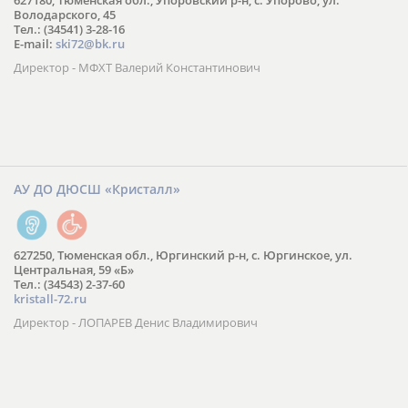
627180, Тюменская обл., Упоровский р-н, с. Упорово, ул.
Володарского, 45
Тел.: (34541) 3-28-16
E-mail:
ski72@bk.ru
Директор - МФХТ Валерий Константинович
АУ ДО ДЮСШ «Кристалл»
627250, Тюменская обл., Юргинский р-н, с. Юргинское, ул.
Центральная, 59 «Б»
Тел.: (34543) 2-37-60
kristall-72.ru
Директор - ЛОПАРЕВ Денис Владимирович