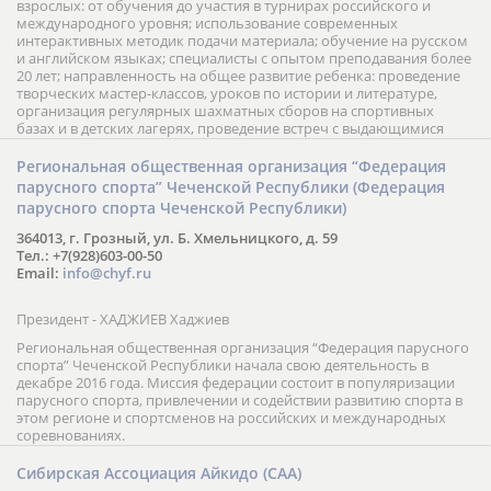
взрослых: от обучения до участия в турнирах российского и
международного уровня; использование современных
интерактивных методик подачи материала; обучение на русском
и английском языках; специалисты с опытом преподавания более
20 лет; направленность на общее развитие ребенка: проведение
творческих мастер-классов, уроков по истории и литературе,
организация регулярных шахматных сборов на спортивных
базах и в детских лагерях, проведение встреч с выдающимися
шахматистами; корпоративное обучение; онлайн обучение в
форме вебинаров и индивидуальных занятий, круглые столы
Региональная общественная организация “Федерация
российских и международных тренеров, организация фестивалей;
парусного спорта” Чеченской Республики (Федерация
онлайн трансляция мероприятий и турниров.
парусного спорта Чеченской Республики)
364013, г. Грозный, ул. Б. Хмельницкого, д. 59
Тел.: +7(928)603-00-50
Email:
info@chyf.ru
Президент - ХАДЖИЕВ Хаджиев
Региональная общественная организация “Федерация парусного
спорта” Чеченской Республики начала свою деятельность в
декабре 2016 года. Миссия федерации состоит в популяризации
парусного спорта, привлечении и содействии развитию спорта в
этом регионе и спортсменов на российских и международных
соревнованиях.
Сибирская Ассоциация Айкидо (САА)