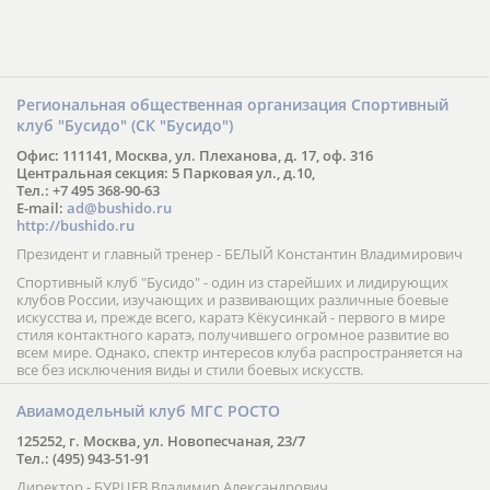
Региональная общественная организация Спортивный
клуб "Бусидо" (СК "Бусидо")
Офис: 111141, Москва, ул. Плеханова, д. 17, оф. 316
Центральная секция: 5 Парковая ул., д.10,
Тел.: +7 495 368-90-63
E-mail:
ad@bushido.ru
http://bushido.ru
Президент и главный тренер - БЕЛЫЙ Константин Владимирович
Спортивный клуб "Бусидо" - один из старейших и лидирующих
клубов России, изучающих и развивающих различные боевые
искусства и, прежде всего, каратэ Кёкусинкай - первого в мире
стиля контактного каратэ, получившего огромное развитие во
всем мире. Однако, спектр интересов клуба распространяется на
все без исключения виды и стили боевых искусств.
Авиамодельный клуб МГС РОСТО
125252, г. Москва, ул. Новопесчаная, 23/7
Тел.: (495) 943-51-91
Директор - БУРЦЕВ Владимир Александрович