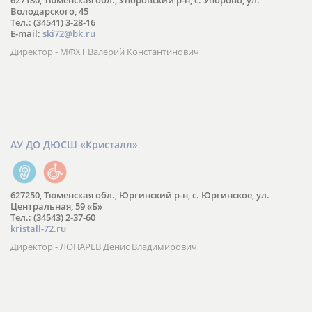
627180, Тюменская обл., Упоровский р-н, с. Упорово, ул.
Володарского, 45
Тел.: (34541) 3-28-16
E-mail:
ski72@bk.ru
Директор - МФХТ Валерий Константинович
АУ ДО ДЮСШ «Кристалл»
627250, Тюменская обл., Юргинский р-н, с. Юргинское, ул.
Центральная, 59 «Б»
Тел.: (34543) 2-37-60
kristall-72.ru
Директор - ЛОПАРЕВ Денис Владимирович