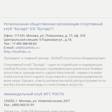
Региональная общественная организация Спортивный
клуб "Бусидо" (СК "Бусидо")
Офис: 111141, Москва, ул. Плеханова, д. 17, оф. 316
Центральная секция: 5 Парковая ул., д.10,
Тел.: +7 495 368-90-63
E-mail:
ad@bushido.ru
http://bushido.ru
Президент и главный тренер - БЕЛЫЙ Константин Владимирович
Спортивный клуб "Бусидо" - один из старейших и лидирующих
клубов России, изучающих и развивающих различные боевые
искусства и, прежде всего, каратэ Кёкусинкай - первого в мире
стиля контактного каратэ, получившего огромное развитие во
всем мире. Однако, спектр интересов клуба распространяется на
все без исключения виды и стили боевых искусств.
Авиамодельный клуб МГС РОСТО
125252, г. Москва, ул. Новопесчаная, 23/7
Тел.: (495) 943-51-91
Директор - БУРЦЕВ Владимир Александрович