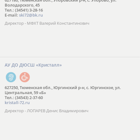
627180, Тюменская обл., Упоровский р-н, с. Упорово, ул.
Володарского, 45
Тел.: (34541) 3-28-16
E-mail:
ski72@bk.ru
Директор - МФХТ Валерий Константинович
АУ ДО ДЮСШ «Кристалл»
627250, Тюменская обл., Юргинский р-н, с. Юргинское, ул.
Центральная, 59 «Б»
Тел.: (34543) 2-37-60
kristall-72.ru
Директор - ЛОПАРЕВ Денис Владимирович