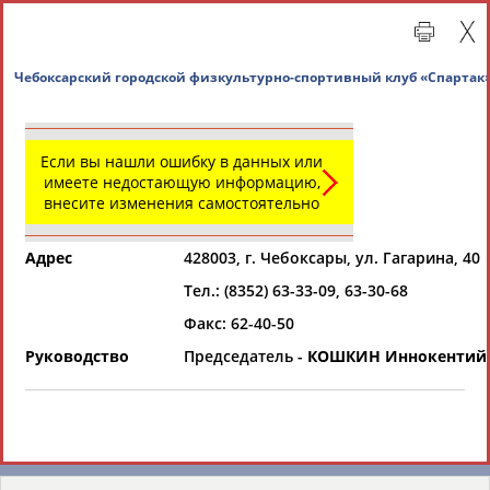
Чебоксарский городской физкультурно-спортивны
Если вы нашли ошибку в данных или
имеете недостающую информацию,
внесите изменения самостоятельно
Адрес
428003, г. Чебоксары, ул. Гагарина, 40
Тел.: (8352) 63-33-09, 63-30-68
Главная »
Региональные спортивные организации
Факс: 62-40-50
Руководство
Председатель -
КОШКИН Иннокентий 
СВОДНЫЕ ИНДЕКСЫ
ТАБЛО АКТИВНОСТИ