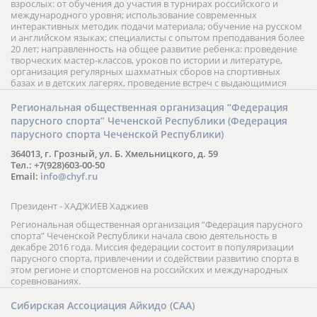
взрослых: от обучения до участия в турнирах российского и
международного уровня; использование современных
интерактивных методик подачи материала; обучение на русском
и английском языках; специалисты с опытом преподавания более
20 лет; направленность на общее развитие ребенка: проведение
творческих мастер-классов, уроков по истории и литературе,
организация регулярных шахматных сборов на спортивных
базах и в детских лагерях, проведение встреч с выдающимися
шахматистами; корпоративное обучение; онлайн обучение в
форме вебинаров и индивидуальных занятий, круглые столы
Региональная общественная организация “Федерация
российских и международных тренеров, организация фестивалей;
парусного спорта” Чеченской Республики (Федерация
онлайн трансляция мероприятий и турниров.
парусного спорта Чеченской Республики)
364013, г. Грозный, ул. Б. Хмельницкого, д. 59
Тел.: +7(928)603-00-50
Email:
info@chyf.ru
Президент - ХАДЖИЕВ Хаджиев
Региональная общественная организация “Федерация парусного
спорта” Чеченской Республики начала свою деятельность в
декабре 2016 года. Миссия федерации состоит в популяризации
парусного спорта, привлечении и содействии развитию спорта в
этом регионе и спортсменов на российских и международных
соревнованиях.
Сибирская Ассоциация Айкидо (САА)