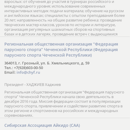
взрослых: от обучения до участия в турнирах российского и
международного уровня; использование современных
интерактивных методик подачи материала; обучение на русском
и английском языках; специалисты с опытом преподавания более
20 лет; направленность на общее развитие ребенка: проведение
творческих мастер-классов, уроков по истории и литературе,
организация регулярных шахматных сборов на спортивных
базах и в детских лагерях, проведение встреч с выдающимися
шахматистами; корпоративное обучение; онлайн обучение в
форме вебинаров и индивидуальных занятий, круглые столы
Региональная общественная организация “Федерация
российских и международных тренеров, организация фестивалей;
парусного спорта” Чеченской Республики (Федерация
онлайн трансляция мероприятий и турниров.
парусного спорта Чеченской Республики)
364013, г. Грозный, ул. Б. Хмельницкого, д. 59
Тел.: +7(928)603-00-50
Email:
info@chyf.ru
Президент - ХАДЖИЕВ Хаджиев
Региональная общественная организация “Федерация парусного
спорта” Чеченской Республики начала свою деятельность в
декабре 2016 года. Миссия федерации состоит в популяризации
парусного спорта, привлечении и содействии развитию спорта в
этом регионе и спортсменов на российских и международных
соревнованиях.
Сибирская Ассоциация Айкидо (САА)