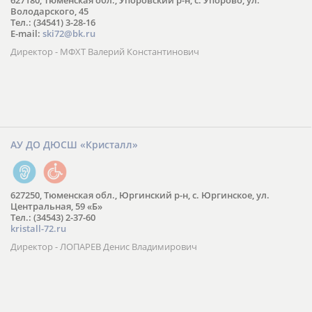
627180, Тюменская обл., Упоровский р-н, с. Упорово, ул.
Володарского, 45
Тел.: (34541) 3-28-16
E-mail:
ski72@bk.ru
Директор - МФХТ Валерий Константинович
АУ ДО ДЮСШ «Кристалл»
627250, Тюменская обл., Юргинский р-н, с. Юргинское, ул.
Центральная, 59 «Б»
Тел.: (34543) 2-37-60
kristall-72.ru
Директор - ЛОПАРЕВ Денис Владимирович