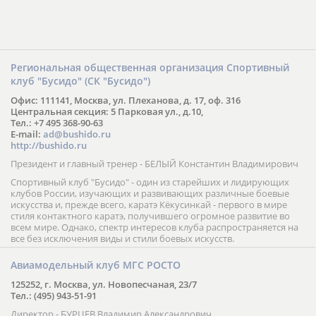
Региональная общественная организация Спортивный
клуб "Бусидо" (СК "Бусидо")
Офис: 111141, Москва, ул. Плеханова, д. 17, оф. 316
Центральная секция: 5 Парковая ул., д.10,
Тел.: +7 495 368-90-63
E-mail:
ad@bushido.ru
http://bushido.ru
Президент и главный тренер - БЕЛЫЙ Константин Владимирович
Спортивный клуб "Бусидо" - один из старейших и лидирующих
клубов России, изучающих и развивающих различные боевые
искусства и, прежде всего, каратэ Кёкусинкай - первого в мире
стиля контактного каратэ, получившего огромное развитие во
всем мире. Однако, спектр интересов клуба распространяется на
все без исключения виды и стили боевых искусств.
Авиамодельный клуб МГС РОСТО
125252, г. Москва, ул. Новопесчаная, 23/7
Тел.: (495) 943-51-91
Директор - БУРЦЕВ Владимир Александрович