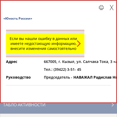
«Юность России»
Если вы нашли ошибку в данных или
имеете недостающую информацию,
внесите изменения самостоятельно
Адрес
667005, г. Кызыл, ул. Салчака Тока, 3 «
Тел.: (39422) 3-51- 45
Главная »
Региональные спортивные организации
Руководство
Председатель -
НАВАЖАЛ Радислав Н
СВОДНЫЕ ИНДЕКСЫ
ТАБЛО АКТИВНОСТИ