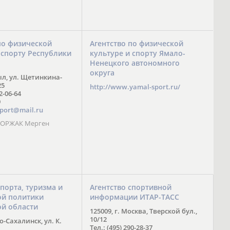
по физической
Агентство по физической
 спорту Республики
культуре и спорту Ямало-
Ненецкого автономного
округа
ыл, ул. Щетинкина-
25
http://www.yamal-sport.ru/
 2-06-64
9
port@mail.ru
 ООРЖАК Мерген
спорта, туризма и
Агентство спортивной
й политики
информации ИТАР-ТАСС
ой области
125009, г. Москва, Тверской бул.,
10/12
-Сахалинск, ул. К.
Тел.: (495) 290-28-37