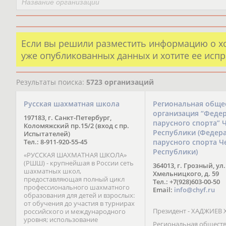
Если вы решили разместить информацию о х
уже опубликованных данных и хотите ее испр
Результаты поиска:
5723 организаций
Русская шахматная школа
Региональная обще
организация “Феде
197183, г. Санкт-Петербург,
парусного спорта” 
Коломяжский пр.15/2 (вход с пр.
Республики (Федер
Испытателей)
Тел.: 8-911-920-55-45
парусного спорта Ч
Республики)
«РУССКАЯ ШАХМАТНАЯ ШКОЛА»
(РШШ) - крупнейшая в России сеть
364013, г. Грозный, ул.
шахматных школ,
Хмельницкого, д. 59
предоставляющая полный цикл
Тел.: +7(928)603-00-50
профессионального шахматного
Email:
info@chyf.ru
образования для детей и взрослых:
от обучения до участия в турнирах
Президент - ХАДЖИЕВ 
российского и международного
уровня; использование
Региональная общест