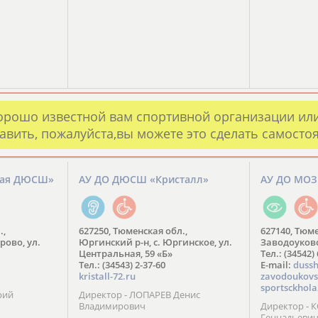
орошо известной вам спортивной организации ил
авить, пожалуйста,вы можете это сделать самосто
кая ДЮСШ»
АУ ДО ДЮСШ «Кристалл»
АУ ДО МО
.,
627250, Тюменская обл.,
627140, Тюме
рово, ул.
Юргинский р-н, с. Юргинское, ул.
Заводоуковск
Центральная, 59 «Б»
Тел.: (34542)
Тел.: (34543) 2-37-60
​E-mail:
dussh
kristall-72.ru
zavodoukovs
sportsckhola
рий
Директор - ЛОПАРЕВ Денис
Владимирович
Директор - 
Геннадьеви