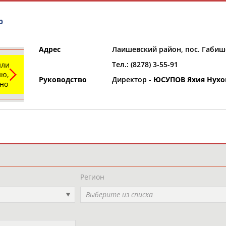
р
Адрес
Лаишевский район, пос. Габиш
Тел.: (8278) 3-55-91
или
ю,
Руководство
Директор -
ЮСУПОВ Яхия Нухо
ьно
и
РЕСУРСНАЯ ПЛОЩАДКА
ТАБЛО АК
Регион
Выберите из списка