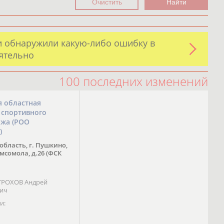
и обнаружили какую-либо ошибку в
оятельно
100 последних изменений
я областная
 спортивного
ожа (РОО
)
область, г. Пушкино,
омсомола, д.26 (ФСК
 ТРОХОВ Андрей
вич
и: