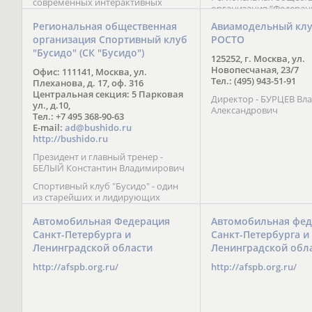
современных интерактивных
организация “Федерац
методик подачи материала;
парусного спорта” Че
обучение на русском и английском
Региональная общественная
Авиамодельный кл
Республики начала св
языках; специалисты с опытом
организация Спортивный клуб
РОСТО
деятельность в декабре
преподавания более 20 лет;
"Бусидо" (СК "Бусидо")
Миссия федерации сос
направленность на общее
125252, г. Москва, ул.
популяризации парусн
развитие ребенка: проведение
Новопесчаная, 23/7
Офис: 111141, Москва, ул.
привлечении и содейс
творческих мастер-классов, уроков
Тел.: (495) 943-51-91
Плеханова, д. 17, оф. 316
развитию спорта в это
по истории и литературе,
Центральная секция: 5 Парковая
спортсменов на россий
Директор - БУРЦЕВ Вл
организация регулярных
ул., д.10,
международных сорев
Александрович
шахматных сборов на спортивных
Тел.: +7 495 368-90-63
базах и в детских лагерях,
E-mail:
ad@bushido.ru
проведение встреч с выдающимися
http://bushido.ru
шахматистами; корпоративное
Президент и главный тренер -
обучение; онлайн обучение в
БЕЛЫЙ Константин Владимирович
форме вебинаров и
индивидуальных занятий, круглые
Спортивный клуб "Бусидо" - один
столы российских и
из старейших и лидирующих
международных тренеров,
клубов России, изучающих и
организация фестивалей; онлайн
развивающих различные боевые
Автомобильная Федерация
Автомобильная фед
трансляция мероприятий и
искусства и, прежде всего, каратэ
Санкт-Петербурга и
Санкт-Петербурга и
турниров.
Кёкусинкай - первого в мире стиля
Ленинградской области
Ленинградской обл
контактного каратэ, получившего
огромное развитие во всем
http://afspb.org.ru/
http://afspb.org.ru/
мире. Однако, спектр интересов
клуба распространяется на все без
исключения виды и стили боевых
искусств.