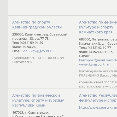
Агентство по спорту
Агентство по физич
Калининградской области
культуре и спорту
Камчатского края
236000, Калининград, Советский
проспект, 13, оф.77-78
683000, Петропавловс
Тел: (4012) 59-94-39
Камчатский, ул. Совет
Факс: 59-94-26
Тел.: (4152) 42-10-77
Email:
ohulkov@gov39.ru
Факс: (4152) 42-11-15
E-mail:
Руководитель - КОСЕНКОВ Олег
kamsport@mail.kamch
Николаевич
www.kamsport.ru
Руководитель Агентств
КРАВЧЕНКО Виктор Ив
горнолыжный спорт: 
мастера спорта — бро
призер Кубка мира (199
обладатель Кубка Европ
Агентство по физической
Агентство Республи
Зеленская; бронзовый
культуре, спорту и туризму
физкультуре и спор
Паралимпийских игр в 
Республики Коми
Сити (2002) А. Мошкин;
http://www.sportrk.ru
спорта международного
167023, г. Сыктывкар,
Мирясова, занявшая н
г.Сыктывкар, ул.Катаева, д.47