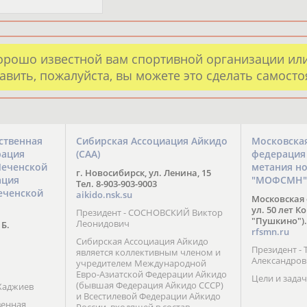
орошо известной вам спортивной организации ил
авить, пожалуйста, вы можете это сделать самост
ственная
Сибирская Ассоциация Айкидо
Московска
рация
(САА)
федерация
Чеченской
метания н
г. Новосибирск, ул. Ленина, 15
ация
"МОФСМН"
Тел. 8-903-903-9003
еченской
aikido.nsk.su
Московская 
ул. 50 лет К
Президент - СОСНОВСКИЙ Виктор
"Пушкино").
Леонидович
 Б.
rfsmn.ru
Сибирская Ассоциация Айкидо
Президент -
является коллективным членом и
Александро
учредителем Международной
Евро-Азиатской Федерации Айкидо
Цели и задач
(бывшая Федерация Айкидо СССР)
Хаджиев
и Всестилевой Федерации Айкидо
венная