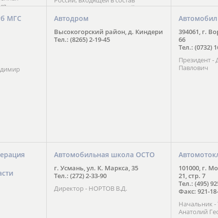
России, входящей в состав
ия
Национального Совета Айкидо
ченской
России, президентом которого
уб МГС
Автодром
Автомобил
ою
является С. В. Киреенко
 2016 года.
Высокогорский район, д. Киндери
394061, г. В
тоит в
Тел.: (8265) 2-19-45
66
ого спорта,
Тел.: (0732) 
твии
Президент -
м регионе и
Павлович
ских и
адимир
нованиях.
ерация
Автомобильная школа ОСТО
Автомоток
г. Усмань, ул. К. Маркса, 35
101000, г. М
асти
Тел.: (272) 2-33-90
21, стр. 7
Тел.: (495) 9
Директор - НОРТОВ В.Д.
Факс: 921-18
Начальник 
Анатолий Ге