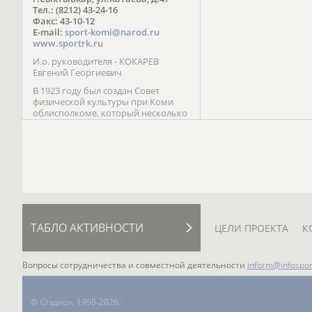
Паралимпийских играх 
Тел.: (8212) 43-24-16
Лейк-Сити (2002) 5-е ме
Факс: 43-10-12
E-mail:
sport-komi@narod.ru
www.sportrk.ru
И.о. руководителя - КОКАРЕВ
Евгений Георгиевич
В 1923 году был создан Совет
физической культуры при Коми
облисполкоме, который несколько
раз реорганизовывался; с 1994 года
существует как Министерство
физической культуры, спорта и
туризма Республики Коми.
ТАБЛО АКТИВНОСТИ
ЦЕЛИ ПРОЕКТА
К
Вопросы сотрудничества и совместной деятельности
inform@infospor
©
Стадион, 1998-2026