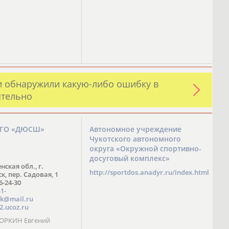
и обнаружили какую-либо ошибку в
ятельно
ЗГО «ДЮСШ»
Автономное учреждение
Чукотского автономного
округа «Окружной спортивно-
досуговый комплекс»
нская обл., г.
http://sportdos.anadyr.ru/index.html
, пер. Садовая, 1
 6-24-30
1-
k@mail.ru
2.ucoz.ru
КОРКИН Евгений
ч