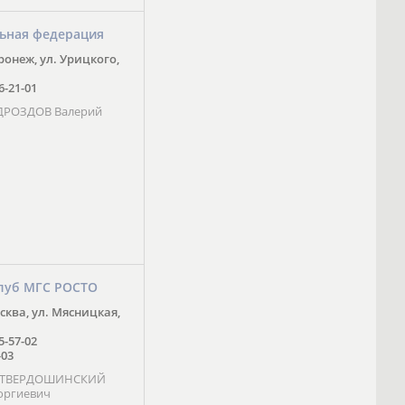
ьная федерация
оронеж, ул. Урицкого,
16-21-01
 ДРОЗДОВ Валерий
луб МГС РОСТО
осква, ул. Мясницкая,
25-57-02
-03
- ТВЕРДОШИНСКИЙ
оргиевич