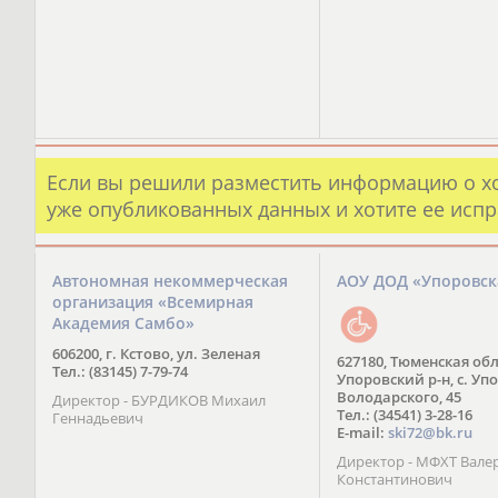
Если вы решили разместить информацию о х
уже опубликованных данных и хотите ее испр
Автономная некоммерческая
АОУ ДОД «Упоровс
организация «Всемирная
Академия Самбо»
606200, г. Кстово, ул. Зеленая
627180, Тюменская обл
Тел.: (83145) 7-79-74
Упоровский р-н, с. Упо
Володарского, 45
Директор - БУРДИКОВ Михаил
Тел.: (34541) 3-28-16
Геннадьевич
E-mail:
ski72@bk.ru
Директор - МФХТ Вале
Константинович