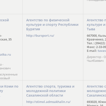
еской
Агентство по физической
Агентство 
культуре и спорту Республики
культуре и
Бурятия
Тыва
к-
http://bursport.ru/
667000, Кыз
ская, 35
Кравченко, 
Тел.: (39422)
Факс: 2-33-0
E-mail:
tuvas
atka.ru
Директор -
Чылбаевич
а -
анович
заслуженные
нзовый
7),
ы (2002) В.
ки Коми по
Агентство спорта, туризма и
Агентство 
 призер
ту
молодежной политики
молодежно
Солт-Лейк-
Сахалинской области
Сахалинск
 мастер
/
 класса О.
http://stimol.admsakhalin.ru/
693020, Южно
а
Маркса, 16