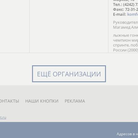
в Солт-
Тел.: (4242) 
сто;
Факс: 72-31-
E-mail:
komf
Руководите
Магамед Ал
лыжные гонк
чемпион мир
спринте, по
России (2000
команды Рос
мастер спор
класса, сер
Универсиады
ЕЩЁ ОРГАНИЗАЦИИ
Кубка России
мастер спор
первенств Ро
юниорской 
России Е. Кр
ОНТАКТЫ
НАШИ КНОПКИ
РЕКЛАМА
t.ru
Адресов в 