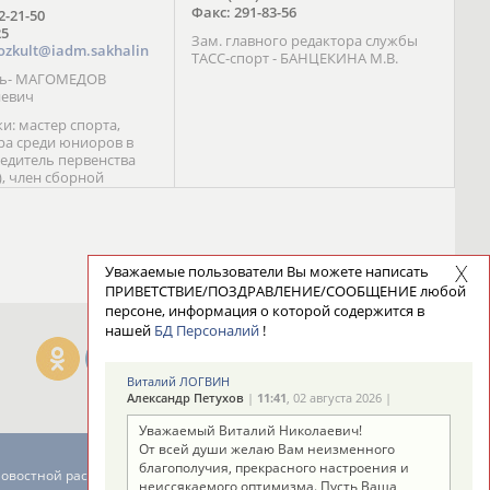
Факс: 291-83-56
72-21-50
25
Зам. главного редактора службы
ozkult@iadm.sakhalin
ТАСС-спорт - БАНЦЕКИНА М.В.
ль- МАГОМЕДОВ
иевич
и: мастер спорта,
а среди юниоров в
бедитель первенства
), член сборной
сии С. Новиков;
та международного
ебряный призер
 (1999), победитель
 (1999) В. Разницын;
Уважаемые пользователи Вы можете написать
та, победитель
ПРИВЕТСТВИЕ/ПОЗДРАВЛЕНИЕ/СООБЩЕНИЕ любой
ссии (1999, 2000), член
персоне, информация о которой содержится в
сборной команды
нашей
БД Персоналий
!
авцова;
Виталий ЛОГВИН
Александр Петухов
|
11:41
, 02 августа 2026 |
Уважаемый Виталий Николаевич!
От всей души желаю Вам неизменного
благополучия, прекрасного настроения и
новостной рассылке: 996
неиссякаемого оптимизма. Пусть Ваша