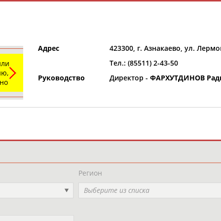
Адрес
423300, г. Азнакаево, ул. Лермо
Тел.: (85511) 2-43-50
или
ю,
Руководство
Директор -
ФАРХУТДИНОВ Рад
ьно
и
РЕСУРСНАЯ ПЛОЩАДКА
ТАБЛО АК
Регион
Выберите из списка