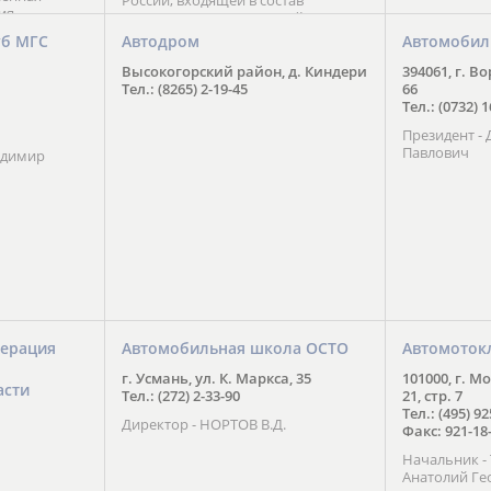
России, входящей в состав
ия
Национального Совета Айкидо
ченской
России, президентом которого
уб МГС
Автодром
Автомобил
ою
является С. В. Киреенко
 2016 года.
Высокогорский район, д. Киндери
394061, г. В
тоит в
Тел.: (8265) 2-19-45
66
ого спорта,
Тел.: (0732) 
твии
Президент -
м регионе и
Павлович
ских и
адимир
нованиях.
ерация
Автомобильная школа ОСТО
Автомоток
г. Усмань, ул. К. Маркса, 35
101000, г. М
асти
Тел.: (272) 2-33-90
21, стр. 7
Тел.: (495) 9
Директор - НОРТОВ В.Д.
Факс: 921-18
Начальник 
Анатолий Ге