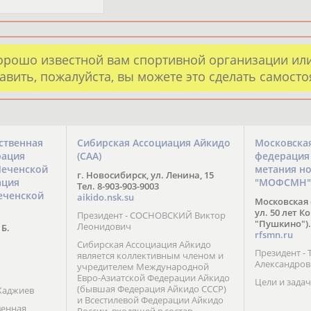
орошо известной вам спортивной организации ил
авить, пожалуйста, вы можете это сделать самост
ственная
Сибирская Ассоциация Айкидо
Московска
рация
(САА)
федерация
Чеченской
метания н
г. Новосибирск, ул. Ленина, 15
ация
"МОФСМН"
Тел. 8-903-903-9003
еченской
aikido.nsk.su
Московская 
ул. 50 лет К
Президент - СОСНОВСКИЙ Виктор
"Пушкино").
Леонидович
 Б.
rfsmn.ru
Сибирская Ассоциация Айкидо
Президент -
является коллективным членом и
Александро
учредителем Международной
Евро-Азиатской Федерации Айкидо
Цели и задач
(бывшая Федерация Айкидо СССР)
Хаджиев
и Всестилевой Федерации Айкидо
венная