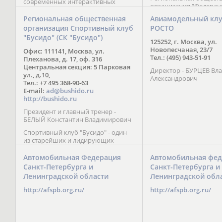
современных интерактивных
организация “Федерац
методик подачи материала;
парусного спорта” Че
обучение на русском и английском
Региональная общественная
Авиамодельный кл
Республики начала св
языках; специалисты с опытом
организация Спортивный клуб
РОСТО
деятельность в декабре
преподавания более 20 лет;
"Бусидо" (СК "Бусидо")
Миссия федерации сос
направленность на общее
125252, г. Москва, ул.
популяризации парусн
развитие ребенка: проведение
Новопесчаная, 23/7
Офис: 111141, Москва, ул.
привлечении и содейс
творческих мастер-классов, уроков
Тел.: (495) 943-51-91
Плеханова, д. 17, оф. 316
развитию спорта в это
по истории и литературе,
Центральная секция: 5 Парковая
спортсменов на россий
Директор - БУРЦЕВ Вл
организация регулярных
ул., д.10,
международных сорев
Александрович
шахматных сборов на спортивных
Тел.: +7 495 368-90-63
базах и в детских лагерях,
E-mail:
ad@bushido.ru
проведение встреч с выдающимися
http://bushido.ru
шахматистами; корпоративное
Президент и главный тренер -
обучение; онлайн обучение в
БЕЛЫЙ Константин Владимирович
форме вебинаров и
индивидуальных занятий, круглые
Спортивный клуб "Бусидо" - один
столы российских и
из старейших и лидирующих
международных тренеров,
клубов России, изучающих и
организация фестивалей; онлайн
развивающих различные боевые
Автомобильная Федерация
Автомобильная фед
трансляция мероприятий и
искусства и, прежде всего, каратэ
Санкт-Петербурга и
Санкт-Петербурга и
турниров.
Кёкусинкай - первого в мире стиля
Ленинградской области
Ленинградской обл
контактного каратэ, получившего
огромное развитие во всем
http://afspb.org.ru/
http://afspb.org.ru/
мире. Однако, спектр интересов
клуба распространяется на все без
исключения виды и стили боевых
искусств.