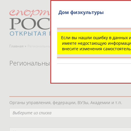
Дом физкультуры
Если вы нашли ошибку в данных 
имеете недостающую информаци
Главная »
Региональные спортивные организации
внесите изменения самостоятел
Региональные спортивные организаци
Органы управления, федерации, ВУЗы, Академии и т.п.
Выберите из списка