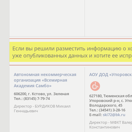
Если вы решили разместить информацию о х
уже опубликованных данных и хотите ее испр
Автономная некоммерческая
АОУ ДОД «Упоровс
организация «Всемирная
Академия Самбо»
606200, г. Кстово, ул. Зеленая
627180, Тюменская обл
Тел.: (83145) 7-79-74
Упоровский р-н, с. Упо
Володарского, 45
Директор - БУРДИКОВ Михаил
Тел.: (34541) 3-28-16
Геннадьевич
E-mail:
ski72@bk.ru
Директор - МФХТ Вале
Константинович