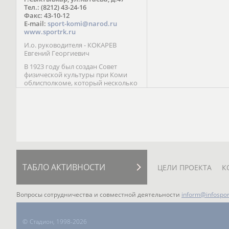
Паралимпийских играх 
Тел.: (8212) 43-24-16
Лейк-Сити (2002) 5-е ме
Факс: 43-10-12
E-mail:
sport-komi@narod.ru
www.sportrk.ru
И.о. руководителя - КОКАРЕВ
Евгений Георгиевич
В 1923 году был создан Совет
физической культуры при Коми
облисполкоме, который несколько
раз реорганизовывался; с 1994 года
существует как Министерство
физической культуры, спорта и
туризма Республики Коми.
ТАБЛО АКТИВНОСТИ
ЦЕЛИ ПРОЕКТА
К
Вопросы сотрудничества и совместной деятельности
inform@infospor
©
Стадион, 1998-2026