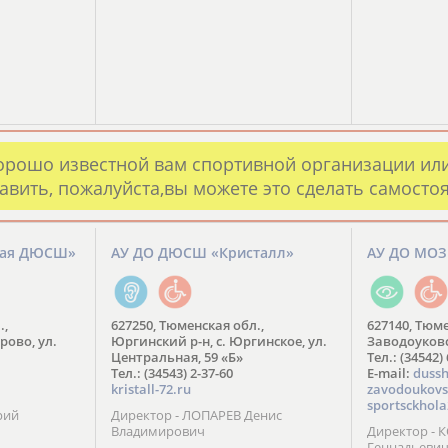
орошо известной вам спортивной организации ил
авить, пожалуйста,вы можете это сделать самосто
кая ДЮСШ»
АУ ДО ДЮСШ «Кристалл»
АУ ДО МО
.,
627250, Тюменская обл.,
627140, Тюме
рово, ул.
Юргинский р-н, с. Юргинское, ул.
Заводоуковск
Центральная, 59 «Б»
Тел.: (34542)
Тел.: (34543) 2-37-60
​E-mail:
dussh
kristall-72.ru
zavodoukovs
sportsckhola
рий
Директор - ЛОПАРЕВ Денис
Владимирович
Директор - 
Геннадьеви