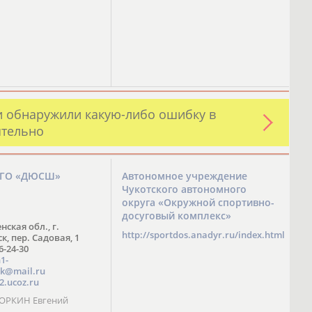
и обнаружили какую-либо ошибку в
ятельно
ЗГО «ДЮСШ»
Автономное учреждение
Чукотского автономного
округа «Окружной спортивно-
досуговый комплекс»
нская обл., г.
http://sportdos.anadyr.ru/index.html
, пер. Садовая, 1
 6-24-30
1-
k@mail.ru
2.ucoz.ru
КОРКИН Евгений
ч