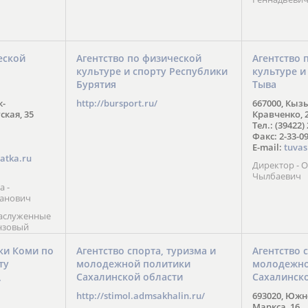
еской
Агентство по физической
Агентство 
культуре и спорту Республики
культуре и
Бурятия
Тыва
к-
http://bursport.ru/
667000, Кыз
ская, 35
Кравченко, 
Тел.: (39422)
Факс: 2-33-0
E-mail:
tuvas
atka.ru
Директор -
Чылбаевич
а -
анович
заслуженные
нзовый
7),
ы (2002) В.
ки Коми по
Агентство спорта, туризма и
Агентство 
 призер
ту
молодежной политики
молодежно
Солт-Лейк-
Сахалинской области
Сахалинск
 мастер
/
 класса О.
http://stimol.admsakhalin.ru/
693020, Южно
а
Маркса, 16