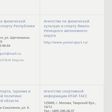
по физической
Агентство по физической
 спорту Республики
культуре и спорту Ямало-
Ненецкого автономного
округа
ыл, ул. Щетинкина-
25
http://www.yamal-sport.ru/
 2-06-64
9
port@mail.ru
 ООРЖАК Мерген
спорта, туризма и
Агентство спортивной
й политики
информации ИТАР-ТАСС
ой области
125009, г. Москва, Тверской бул.,
10/12
-Сахалинск, ул. К.
Тел.: (495) 290-28-37