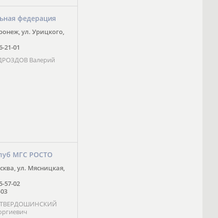
ьная федерация
оронеж, ул. Урицкого,
16-21-01
 ДРОЗДОВ Валерий
луб МГС РОСТО
осква, ул. Мясницкая,
25-57-02
-03
- ТВЕРДОШИНСКИЙ
оргиевич