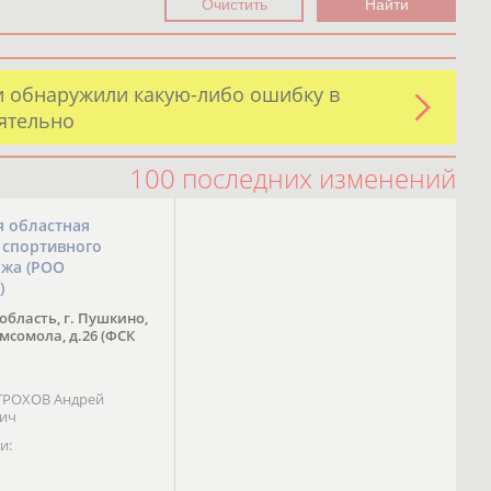
и обнаружили какую-либо ошибку в
оятельно
100 последних изменений
я областная
 спортивного
ожа (РОО
)
область, г. Пушкино,
омсомола, д.26 (ФСК
 ТРОХОВ Андрей
вич
и: