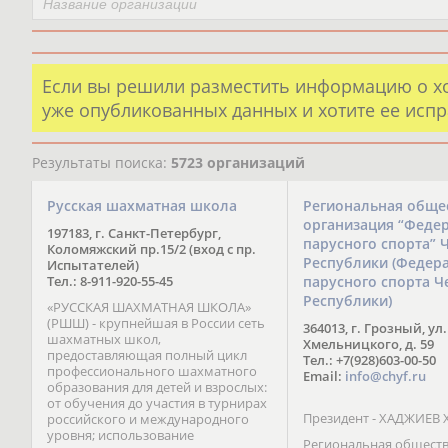
Если вы решили разместить информацию о х
уже опубликованных данных и хотите ее испр
Результаты поиска:
5723 организаций
Русская шахматная школа
Региональная обще
организация “Феде
197183, г. Санкт-Петербург,
парусного спорта” 
Коломяжский пр.15/2 (вход с пр.
Республики (Федер
Испытателей)
Тел.: 8-911-920-55-45
парусного спорта Ч
Республики)
«РУССКАЯ ШАХМАТНАЯ ШКОЛА»
(РШШ) - крупнейшая в России сеть
364013, г. Грозный, ул.
шахматных школ,
Хмельницкого, д. 59
предоставляющая полный цикл
Тел.: +7(928)603-00-50
профессионального шахматного
Email:
info@chyf.ru
образования для детей и взрослых:
от обучения до участия в турнирах
Президент - ХАДЖИЕВ 
российского и международного
уровня; использование
Региональная общест