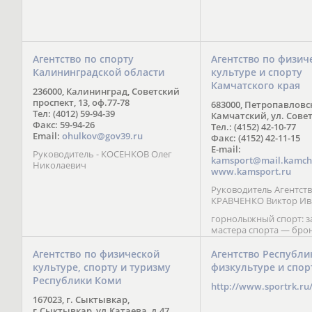
Агентство по спорту
Агентство по физич
Калининградской области
культуре и спорту
Камчатского края
236000, Калининград, Советский
проспект, 13, оф.77-78
683000, Петропавловс
Тел: (4012) 59-94-39
Камчатский, ул. Совет
Факс: 59-94-26
Тел.: (4152) 42-10-77
Email:
ohulkov@gov39.ru
Факс: (4152) 42-11-15
E-mail:
Руководитель - КОСЕНКОВ Олег
kamsport@mail.kamch
Николаевич
www.kamsport.ru
Руководитель Агентств
КРАВЧЕНКО Виктор Ив
горнолыжный спорт: 
мастера спорта — бро
призер Кубка мира (199
обладатель Кубка Европ
Агентство по физической
Агентство Республи
Зеленская; бронзовый
культуре, спорту и туризму
физкультуре и спор
Паралимпийских игр в 
Республики Коми
Сити (2002) А. Мошкин;
http://www.sportrk.ru
спорта международного
167023, г. Сыктывкар,
Мирясова, занявшая н
г.Сыктывкар, ул.Катаева, д.47