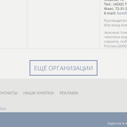
в Солт-
Тел.: (4242) 
сто;
Факс: 72-31-
E-mail:
komf
Руководите
Магамед Ал
лыжные гонк
чемпион мир
спринте, по
России (2000
команды Рос
мастер спор
класса, сер
Универсиады
ЕЩЁ ОРГАНИЗАЦИИ
Кубка России
мастер спор
первенств Ро
юниорской 
России Е. Кр
ОНТАКТЫ
НАШИ КНОПКИ
РЕКЛАМА
t.ru
Адресов в 