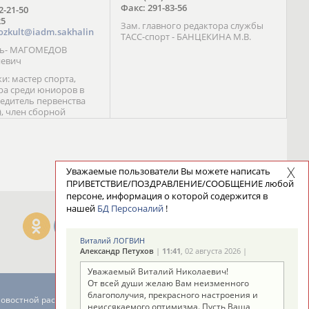
Факс: 291-83-56
72-21-50
25
Зам. главного редактора службы
ozkult@iadm.sakhalin
ТАСС-спорт - БАНЦЕКИНА М.В.
ль- МАГОМЕДОВ
иевич
и: мастер спорта,
а среди юниоров в
бедитель первенства
), член сборной
сии С. Новиков;
та международного
ебряный призер
 (1999), победитель
 (1999) В. Разницын;
Уважаемые пользователи Вы можете написать
та, победитель
ПРИВЕТСТВИЕ/ПОЗДРАВЛЕНИЕ/СООБЩЕНИЕ любой
ссии (1999, 2000), член
персоне, информация о которой содержится в
сборной команды
нашей
БД Персоналий
!
авцова;
Виталий ЛОГВИН
Александр Петухов
|
11:41
, 02 августа 2026 |
Уважаемый Виталий Николаевич!
От всей души желаю Вам неизменного
благополучия, прекрасного настроения и
новостной рассылке: 996
неиссякаемого оптимизма. Пусть Ваша