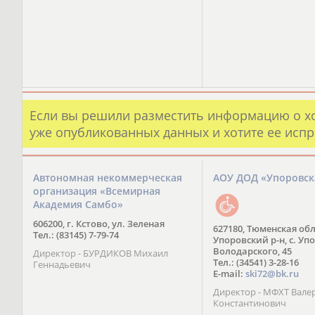
Если вы решили разместить информацию о х
уже опубликованных данных и хотите ее испр
Автономная некоммерческая
АОУ ДОД «Упоровс
организация «Всемирная
Академия Самбо»
606200, г. Кстово, ул. Зеленая
627180, Тюменская обл
Тел.: (83145) 7-79-74
Упоровский р-н, с. Упо
Володарского, 45
Директор - БУРДИКОВ Михаил
Тел.: (34541) 3-28-16
Геннадьевич
E-mail:
ski72@bk.ru
Директор - МФХТ Вале
Константинович