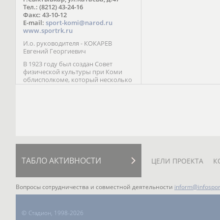
Паралимпийских играх 
Тел.: (8212) 43-24-16
Лейк-Сити (2002) 5-е ме
Факс: 43-10-12
E-mail:
sport-komi@narod.ru
www.sportrk.ru
И.о. руководителя - КОКАРЕВ
Евгений Георгиевич
В 1923 году был создан Совет
физической культуры при Коми
облисполкоме, который несколько
раз реорганизовывался; с 1994 года
существует как Министерство
физической культуры, спорта и
туризма Республики Коми.
ТАБЛО АКТИВНОСТИ
ЦЕЛИ ПРОЕКТА
К
Вопросы сотрудничества и совместной деятельности
inform@infospor
©
Стадион, 1998-2026