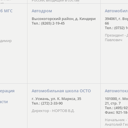
России, входящей в состав
ия
Национального Совета Айкидо
ченской
России, президентом которого
уб МГС
Автодром
Автомобил
ою
является С. В. Киреенко
 2016 года.
Высокогорский район, д. Киндери
394061, г. В
тоит в
Тел.: (8265) 2-19-45
66
ого спорта,
Тел.: (0732) 
твии
Президент -
м регионе и
Павлович
ских и
адимир
нованиях.
ерация
Автомобильная школа ОСТО
Автомоток
г. Усмань, ул. К. Маркса, 35
101000, г. М
асти
Тел.: (272) 2-33-90
21, стр. 7
Тел.: (495) 9
Директор - НОРТОВ В.Д.
Факс: 921-18
Начальник 
Анатолий Ге