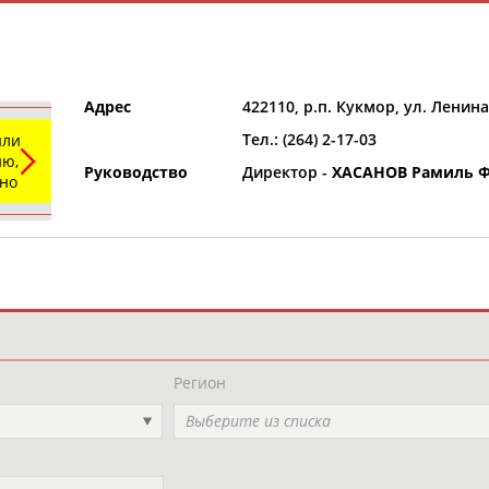
Адрес
422110, р.п. Кукмор, ул. Ленина
Тел.: (264) 2-17-03
или
ю,
Руководство
Директор -
ХАСАНОВ Рамиль 
ьно
и
РЕСУРСНАЯ ПЛОЩАДКА
ТАБЛО АК
Регион
Выберите из списка