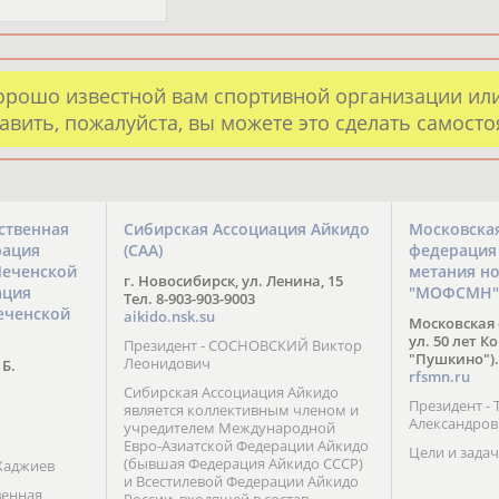
орошо известной вам спортивной организации ил
авить, пожалуйста, вы можете это сделать самост
ственная
Сибирская Ассоциация Айкидо
Московска
рация
(САА)
федерация
Чеченской
метания н
г. Новосибирск, ул. Ленина, 15
ация
"МОФСМН"
Тел. 8-903-903-9003
еченской
aikido.nsk.su
Московская 
ул. 50 лет К
Президент - СОСНОВСКИЙ Виктор
"Пушкино").
Леонидович
 Б.
rfsmn.ru
Сибирская Ассоциация Айкидо
Президент -
является коллективным членом и
Александро
учредителем Международной
Евро-Азиатской Федерации Айкидо
Цели и задач
(бывшая Федерация Айкидо СССР)
Хаджиев
и Всестилевой Федерации Айкидо
венная