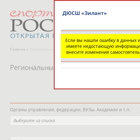
ДЮСШ «Зилант»
Если вы нашли ошибку в данных 
имеете недостающую информаци
Главная »
Региональные спортивные организации
внесите изменения самостоятел
Региональные спортивные организаци
Органы управления, федерации, ВУЗы, Академии и т.п.
Выберите из списка