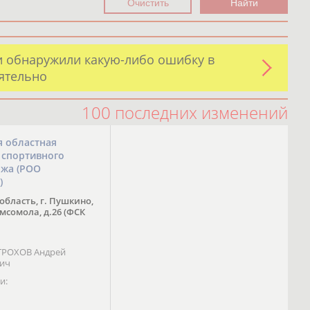
и обнаружили какую-либо ошибку в
оятельно
100 последних изменений
я областная
 спортивного
ожа (РОО
)
область, г. Пушкино,
омсомола, д.26 (ФСК
 ТРОХОВ Андрей
вич
и: