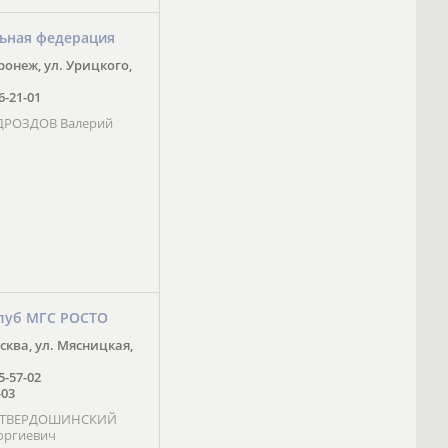
ьная федерация
оронеж, ул. Урицкого,
16-21-01
 ДРОЗДОВ Валерий
луб МГС РОСТО
осква, ул. Мясницкая,
25-57-02
-03
- ТВЕРДОШИНСКИЙ
оргиевич