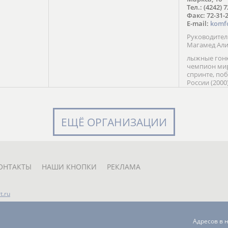
в Солт-
Тел.: (4242) 
сто;
Факс: 72-31-
E-mail:
komf
Руководите
Магамед Ал
лыжные гонк
чемпион мир
спринте, по
России (2000
команды Рос
мастер спор
класса, сер
Универсиады
ЕЩЁ ОРГАНИЗАЦИИ
Кубка России
мастер спор
первенств Ро
юниорской 
России Е. Кр
ОНТАКТЫ
НАШИ КНОПКИ
РЕКЛАМА
t.ru
Адресов в 