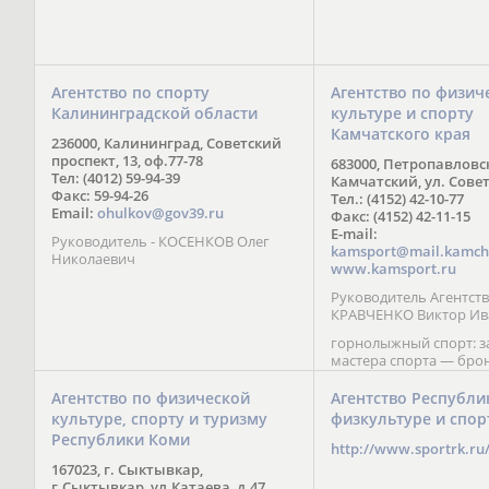
Агентство по спорту
Агентство по физич
Калининградской области
культуре и спорту
Камчатского края
236000, Калининград, Советский
проспект, 13, оф.77-78
683000, Петропавловс
Тел: (4012) 59-94-39
Камчатский, ул. Совет
Факс: 59-94-26
Тел.: (4152) 42-10-77
Email:
ohulkov@gov39.ru
Факс: (4152) 42-11-15
E-mail:
Руководитель - КОСЕНКОВ Олег
kamsport@mail.kamch
Николаевич
www.kamsport.ru
Руководитель Агентств
КРАВЧЕНКО Виктор Ив
горнолыжный спорт: 
мастера спорта — бро
призер Кубка мира (199
обладатель Кубка Европ
Агентство по физической
Агентство Республи
Зеленская; бронзовый
культуре, спорту и туризму
физкультуре и спор
Паралимпийских игр в 
Республики Коми
Сити (2002) А. Мошкин;
http://www.sportrk.ru
спорта международного
167023, г. Сыктывкар,
Мирясова, занявшая н
г.Сыктывкар, ул.Катаева, д.47