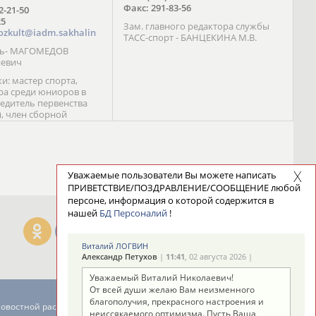
Факс: 291-83-56
72-21-50
25
Зам. главного редактора службы
ozkult@iadm.sakhalin
ТАСС-спорт - БАНЦЕКИНА М.В.
ль- МАГОМЕДОВ
иевич
и: мастер спорта,
а среди юниоров в
бедитель первенства
), член сборной
сии С. Новиков;
та международного
ебряный призер
 (1999), победитель
 (1999) В. Разницын;
Уважаемые пользователи Вы можете написать
та, победитель
ПРИВЕТСТВИЕ/ПОЗДРАВЛЕНИЕ/СООБЩЕНИЕ любой
ссии (1999, 2000), член
персоне, информация о которой содержится в
сборной команды
нашей
БД Персоналий
!
авцова;
Виталий ЛОГВИН
Александр Петухов
|
11:41
, 02 августа 2026 |
Уважаемый Виталий Николаевич!
От всей души желаю Вам неизменного
благополучия, прекрасного настроения и
новостной рассылке: 996
неиссякаемого оптимизма. Пусть Ваша