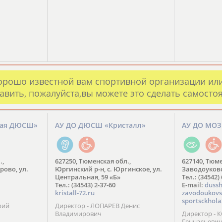
орошо известной вам спортивной организации ил
авить, пожалуйста,вы можете это сделать самосто
кая ДЮСШ»
АУ ДО ДЮСШ «Кристалл»
АУ ДО МО
.,
627250, Тюменская обл.,
627140, Тюме
рово, ул.
Юргинский р-н, с. Юргинское, ул.
Заводоуковск
Центральная, 59 «Б»
Тел.: (34542)
Тел.: (34543) 2-37-60
​E-mail:
dussh
kristall-72.ru
zavodoukovs
sportsckhola
рий
Директор - ЛОПАРЕВ Денис
Владимирович
Директор - 
Геннадьеви