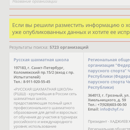
Если вы решили разместить информацию о х
уже опубликованных данных и хотите ее испр
Результаты поиска:
5723 организаций
Русская шахматная школа
Региональная обще
организация “Феде
197183, г. Санкт-Петербург,
парусного спорта” 
Коломяжский пр.15/2 (вход с пр.
Республики (Федер
Испытателей)
Тел.: 8-911-920-55-45
парусного спорта Ч
Республики)
«РУССКАЯ ШАХМАТНАЯ ШКОЛА»
(РШШ) - крупнейшая в России сеть
364013, г. Грозный, ул.
шахматных школ,
Хмельницкого, д. 59
предоставляющая полный цикл
Тел.: +7(928)603-00-50
профессионального шахматного
Email:
info@chyf.ru
образования для детей и взрослых:
от обучения до участия в турнирах
Президент - ХАДЖИЕВ 
российского и международного
уровня; использование
Региональная общест