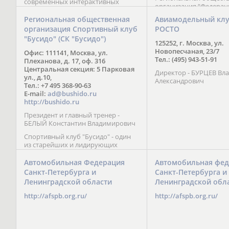
современных интерактивных
организация “Федерац
методик подачи материала;
парусного спорта” Че
обучение на русском и английском
Региональная общественная
Авиамодельный кл
Республики начала св
языках; специалисты с опытом
организация Спортивный клуб
РОСТО
деятельность в декабре
преподавания более 20 лет;
"Бусидо" (СК "Бусидо")
Миссия федерации сос
направленность на общее
125252, г. Москва, ул.
популяризации парусн
развитие ребенка: проведение
Новопесчаная, 23/7
Офис: 111141, Москва, ул.
привлечении и содейс
творческих мастер-классов, уроков
Тел.: (495) 943-51-91
Плеханова, д. 17, оф. 316
развитию спорта в это
по истории и литературе,
Центральная секция: 5 Парковая
спортсменов на россий
Директор - БУРЦЕВ Вл
организация регулярных
ул., д.10,
международных сорев
Александрович
шахматных сборов на спортивных
Тел.: +7 495 368-90-63
базах и в детских лагерях,
E-mail:
ad@bushido.ru
проведение встреч с выдающимися
http://bushido.ru
шахматистами; корпоративное
Президент и главный тренер -
обучение; онлайн обучение в
БЕЛЫЙ Константин Владимирович
форме вебинаров и
индивидуальных занятий, круглые
Спортивный клуб "Бусидо" - один
столы российских и
из старейших и лидирующих
международных тренеров,
клубов России, изучающих и
организация фестивалей; онлайн
развивающих различные боевые
Автомобильная Федерация
Автомобильная фед
трансляция мероприятий и
искусства и, прежде всего, каратэ
Санкт-Петербурга и
Санкт-Петербурга и
турниров.
Кёкусинкай - первого в мире стиля
Ленинградской области
Ленинградской обл
контактного каратэ, получившего
огромное развитие во всем
http://afspb.org.ru/
http://afspb.org.ru/
мире. Однако, спектр интересов
клуба распространяется на все без
исключения виды и стили боевых
искусств.