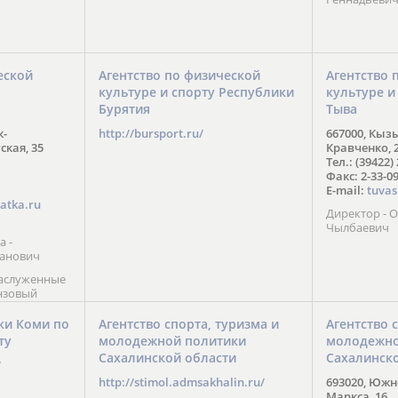
еской
Агентство по физической
Агентство 
культуре и спорту Республики
культуре и
Бурятия
Тыва
к-
http://bursport.ru/
667000, Кыз
ская, 35
Кравченко, 
Тел.: (39422)
Факс: 2-33-0
E-mail:
tuvas
atka.ru
Директор -
Чылбаевич
а -
анович
заслуженные
нзовый
7),
ы (2002) В.
ки Коми по
Агентство спорта, туризма и
Агентство 
 призер
ту
молодежной политики
молодежно
Солт-Лейк-
Сахалинской области
Сахалинск
 мастер
/
 класса О.
http://stimol.admsakhalin.ru/
693020, Южно
а
Маркса, 16