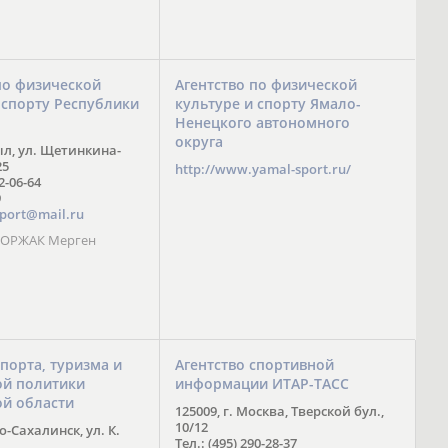
по физической
Агентство по физической
 спорту Республики
культуре и спорту Ямало-
Ненецкого автономного
округа
ыл, ул. Щетинкина-
25
http://www.yamal-sport.ru/
 2-06-64
9
port@mail.ru
 ООРЖАК Мерген
спорта, туризма и
Агентство спортивной
й политики
информации ИТАР-ТАСС
ой области
125009, г. Москва, Тверской бул.,
10/12
-Сахалинск, ул. К.
Тел.: (495) 290-28-37