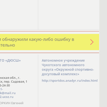
и обнаружили какую-либо ошибку в
ятельно
ЗГО «ДЮСШ»
Автономное учреждение
Чукотского автономного
округа «Окружной спортивно-
досуговый комплекс»
нская обл., г.
http://sportdos.anadyr.ru/index.html
, пер. Садовая, 1
 6-24-30
1-
k@mail.ru
2.ucoz.ru
КОРКИН Евгений
ч