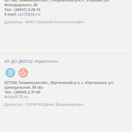
627180, Тюменская обл., Упоровский р-н, с. Упорово, ул.
Володарского, 45
Тел.: (34541) 3-28-16
E-mail:
ski72@bk.ru
Директор - МФХТ Валерий Константинович
АУ ДО ДЮСШ «Кристалл»
627250, Тюменская обл., Юргинский р-н, с. Юргинское, ул.
Центральная, 59 «Б»
Тел.: (34543) 2-37-60
kristall-72.ru
Директор - ЛОПАРЕВ Денис Владимирович