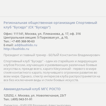
Региональная общественная организация Спортивный
клуб "Бусидо" (СК "Бусидо")
Офис: 111141, Москва, ул. Плеханова, д. 17, оф. 316
Центральная секция: 5 Парковая ул., д.10,
Тел.: +7 495 368-90-63
E-mail:
ad@bushido.ru
http://bushido.ru
Президент и главный тренер - БЕЛЫЙ Константин Владимирович
Спортивный клуб "Бусидо" - один из старейших и лидирующих
клубов России, изучающих и развивающих различные боевые
искусства и, прежде всего, каратэ Кёкусинкай - первого в мире
стиля контактного каратэ, получившего огромное развитие во
всем мире. Однако, спектр интересов клуба распространяется на
все без исключения виды и стили боевых искусств.
Авиамодельный клуб МГС РОСТО
125252, г. Москва, ул. Новопесчаная, 23/7
Тел.: (495) 943-51-91
Директор - БУРЦЕВ Владимир Александрович