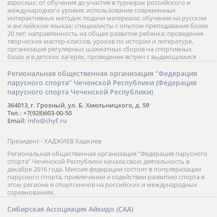
взрослых: от обучения до участия в турнирах российского и
международного уровня; использование современных
интерактивных методик подачи материала; обучение на русском
и английском языках; специалисты с опытом преподавания более
20 лет; направленность на общее развитие ребенка: проведение
творческих мастер-классов, уроков по истории и литературе,
организация регулярных шахматных сборов на спортивных
базах и в детских лагерях, проведение встреч с выдающимися
шахматистами; корпоративное обучение; онлайн обучение в
форме вебинаров и индивидуальных занятий, круглые столы
Региональная общественная организация “Федерация
российских и международных тренеров, организация фестивалей;
парусного спорта” Чеченской Республики (Федерация
онлайн трансляция мероприятий и турниров.
парусного спорта Чеченской Республики)
364013, г. Грозный, ул. Б. Хмельницкого, д. 59
Тел.: +7(928)603-00-50
Email:
info@chyf.ru
Президент - ХАДЖИЕВ Хаджиев
Региональная общественная организация “Федерация парусного
спорта” Чеченской Республики начала свою деятельность в
декабре 2016 года. Миссия федерации состоит в популяризации
парусного спорта, привлечении и содействии развитию спорта в
этом регионе и спортсменов на российских и международных
соревнованиях.
Сибирская Ассоциация Айкидо (САА)