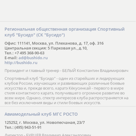
Региональная общественная организация Спортивный
клуб "Бусидо" (СК "Бусидо")
Офис: 111141, Москва, ул. Плеханова, д. 17, оф. 316
Центральная секция: 5 Парковая ул., д.10,
Тел.: +7 495 368-90-63
E-mail:
ad@bushido.ru
http://bushido.ru
Президент и главный тренер - БЕЛЫЙ Константин Владимирович
Спортивный клуб "Бусидо" - один из старейших и лидирующих
клубов России, изучающих и развивающих различные боевые
искусства и, прежде всего, каратэ Кёкусинкай - первого в мире
стиля контактного каратэ, получившего огромное развитие во
всем мире. Однако, спектр интересов клуба распространяется на
все без исключения виды и стили боевых искусств.
Авиамодельный клуб МГС РОСТО
125252, г. Москва, ул. Новопесчаная, 23/7
Тел.: (495) 943-51-91
Директор - БУРЦЕВ Владимир Александрович