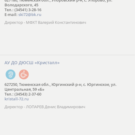
627180, Тюменская обл., Упоровский р-н, с. Упорово, ул.
Володарского, 45
Тел.: (34541) 3-28-16
E-mail:
ski72@bk.ru
Директор - МФХТ Валерий Константинович
АУ ДО ДЮСШ «Кристалл»
627250, Тюменская обл., Юргинский р-н, с. Юргинское, ул.
Центральная, 59 «Б»
Тел.: (34543) 2-37-60
kristall-72.ru
Директор - ЛОПАРЕВ Денис Владимирович