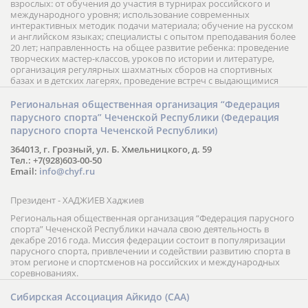
взрослых: от обучения до участия в турнирах российского и
международного уровня; использование современных
интерактивных методик подачи материала; обучение на русском
и английском языках; специалисты с опытом преподавания более
20 лет; направленность на общее развитие ребенка: проведение
творческих мастер-классов, уроков по истории и литературе,
организация регулярных шахматных сборов на спортивных
базах и в детских лагерях, проведение встреч с выдающимися
шахматистами; корпоративное обучение; онлайн обучение в
форме вебинаров и индивидуальных занятий, круглые столы
Региональная общественная организация “Федерация
российских и международных тренеров, организация фестивалей;
парусного спорта” Чеченской Республики (Федерация
онлайн трансляция мероприятий и турниров.
парусного спорта Чеченской Республики)
364013, г. Грозный, ул. Б. Хмельницкого, д. 59
Тел.: +7(928)603-00-50
Email:
info@chyf.ru
Президент - ХАДЖИЕВ Хаджиев
Региональная общественная организация “Федерация парусного
спорта” Чеченской Республики начала свою деятельность в
декабре 2016 года. Миссия федерации состоит в популяризации
парусного спорта, привлечении и содействии развитию спорта в
этом регионе и спортсменов на российских и международных
соревнованиях.
Сибирская Ассоциация Айкидо (САА)