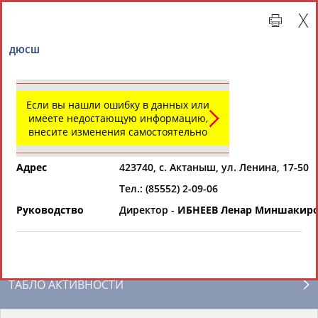
ДЮСШ
Если вы нашли ошибку в данных или
имеете недостающую информацию,
внесите изменения самостоятельно
Адрес
423740, с. Актаныш, ул. Ленина, 17-50
Тел.: (85552) 2-09-06
Главная »
Региональные спортивные организации
Руководство
Директор -
ИБНЕЕВ Ленар Миншакир
СВОДНЫЕ ИНДЕКСЫ
ТАБЛО АКТИВНОСТИ