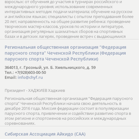
взрослых: от обучения до участия в турнирах российского и
международного уровня; использование современных
интерактивных методик подачи материала; обучение на русском
и английском языках; специалисты с опытом преподавания более
20 лет; направленность на общее развитие ребенка: проведение
творческих мастер-классов, уроков по истории и литературе,
организация регулярных шахматных сборов на спортивных
базах и в детских лагерях, проведение встреч с выдающимися
шахматистами; корпоративное обучение; онлайн обучение в
форме вебинаров и индивидуальных занятий, круглые столы
Региональная общественная организация “Федерация
российских и международных тренеров, организация фестивалей;
парусного спорта” Чеченской Республики (Федерация
онлайн трансляция мероприятий и турниров.
парусного спорта Чеченской Республики)
364013, г. Грозный, ул. Б. Хмельницкого, д. 59
Тел.: +7(928)603-00-50
Email:
info@chyf.ru
Президент - ХАДЖИЕВ Хаджиев
Региональная общественная организация “Федерация парусного
спорта” Чеченской Республики начала свою деятельность в
декабре 2016 года. Миссия федерации состоит в популяризации
парусного спорта, привлечении и содействии развитию спорта в
этом регионе и спортсменов на российских и международных
соревнованиях.
Сибирская Ассоциация Айкидо (САА)