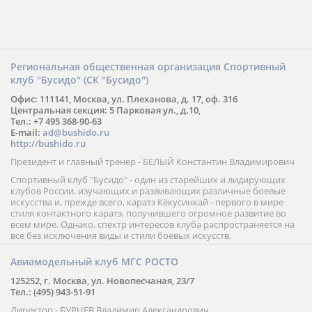
Региональная общественная организация Спортивный
клуб "Бусидо" (СК "Бусидо")
Офис: 111141, Москва, ул. Плеханова, д. 17, оф. 316
Центральная секция: 5 Парковая ул., д.10,
Тел.: +7 495 368-90-63
E-mail:
ad@bushido.ru
http://bushido.ru
Президент и главный тренер - БЕЛЫЙ Константин Владимирович
Спортивный клуб "Бусидо" - один из старейших и лидирующих
клубов России, изучающих и развивающих различные боевые
искусства и, прежде всего, каратэ Кёкусинкай - первого в мире
стиля контактного каратэ, получившего огромное развитие во
всем мире. Однако, спектр интересов клуба распространяется на
все без исключения виды и стили боевых искусств.
Авиамодельный клуб МГС РОСТО
125252, г. Москва, ул. Новопесчаная, 23/7
Тел.: (495) 943-51-91
Директор - БУРЦЕВ Владимир Александрович