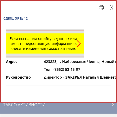
СДЮШОР № 12
Если вы нашли ошибку в данных или
имеете недостающую информацию,
внесите изменения самостоятельно
Адрес
423823, г. Набережные Челны, Новый г
Тел.: (8552) 53-15-97
Главная »
Региональные спортивные организации
Руководство
Директор -
ЗАКЕРЬЯ Наталья Шевкет
СВОДНЫЕ ИНДЕКСЫ
ТАБЛО АКТИВНОСТИ