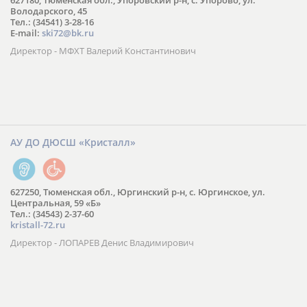
627180, Тюменская обл., Упоровский р-н, с. Упорово, ул.
Володарского, 45
Тел.: (34541) 3-28-16
E-mail:
ski72@bk.ru
Директор - МФХТ Валерий Константинович
АУ ДО ДЮСШ «Кристалл»
627250, Тюменская обл., Юргинский р-н, с. Юргинское, ул.
Центральная, 59 «Б»
Тел.: (34543) 2-37-60
kristall-72.ru
Директор - ЛОПАРЕВ Денис Владимирович