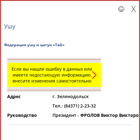
Ушу
Федерация ушу и цигун «Тай»
Если вы нашли ошибку в данных или
имеете недостающую информацию,
внесите изменения самостоятельно
Главная »
Региональные спортивные организации
Адрес
г. Зеленодольск
СВОДНЫЕ ИНДЕКСЫ
Тел.: (84371) 2-23-32
Руководство
Президент -
ФРОЛОВ Виктор Викторо
ТАБЛО АКТИВНОСТИ