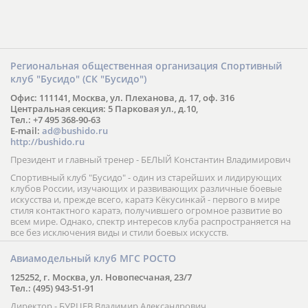
Региональная общественная организация Спортивный
клуб "Бусидо" (СК "Бусидо")
Офис: 111141, Москва, ул. Плеханова, д. 17, оф. 316
Центральная секция: 5 Парковая ул., д.10,
Тел.: +7 495 368-90-63
E-mail:
ad@bushido.ru
http://bushido.ru
Президент и главный тренер - БЕЛЫЙ Константин Владимирович
Спортивный клуб "Бусидо" - один из старейших и лидирующих
клубов России, изучающих и развивающих различные боевые
искусства и, прежде всего, каратэ Кёкусинкай - первого в мире
стиля контактного каратэ, получившего огромное развитие во
всем мире. Однако, спектр интересов клуба распространяется на
все без исключения виды и стили боевых искусств.
Авиамодельный клуб МГС РОСТО
125252, г. Москва, ул. Новопесчаная, 23/7
Тел.: (495) 943-51-91
Директор - БУРЦЕВ Владимир Александрович