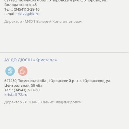
627180, Тюменская обл., Упоровский р-н, с. Упорово, ул.
Володарского, 45
Тел.: (34541) 3-28-16
E-mail:
ski72@bk.ru
Директор - МФХТ Валерий Константинович
АУ ДО ДЮСШ «Кристалл»
627250, Тюменская обл., Юргинский р-н, с. Юргинское, ул.
Центральная, 59 «Б»
Тел.: (34543) 2-37-60
kristall-72.ru
Директор - ЛОПАРЕВ Денис Владимирович