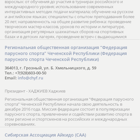
взрослых: от обучения до участия в турнирах российского и
международного уровня; использование современных
интерактивных методик подачи материала; обучение на русском
и английском языках; специалисты с опытом преподавания более
20 лет; направленность на общее развитие ребенка: проведение
творческих мастер-классов, уроков по истории и литературе,
организация регулярных шахматных сборов на спортивных
базах и в детских лагерях, проведение встреч с выдающимися
шахматистами; корпоративное обучение; онлайн обучение в
форме вебинаров и индивидуальных занятий, круглые столы
Региональная общественная организация “Федерация
российских и международных тренеров, организация фестивалей;
парусного спорта” Чеченской Республики (Федерация
онлайн трансляция мероприятий и турниров.
парусного спорта Чеченской Республики)
364013, г. Грозный, ул. Б. Хмельницкого, д. 59
Тел.: +7(928)603-00-50
Email:
info@chyf.ru
Президент - ХАДЖИЕВ Хаджиев
Региональная общественная организация “Федерация парусного
спорта” Чеченской Республики начала свою деятельность в
декабре 2016 года. Миссия федерации состоит в популяризации
парусного спорта, привлечении и содействии развитию спорта в
этом регионе и спортсменов на российских и международных
соревнованиях.
Сибирская Ассоциация Айкидо (САА)