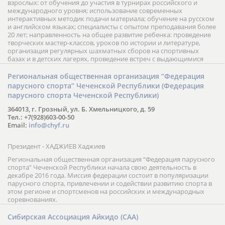
взрослых: от обучения до участия в турнирах российского и
международного уровня; использование современных
интерактивных методик подачи материала; обучение на русском
и английском языках; специалисты с опытом преподавания более
20 лет; направленность на общее развитие ребенка: проведение
творческих мастер-классов, уроков по истории и литературе,
организация регулярных шахматных сборов на спортивных
базах и в детских лагерях, проведение встреч с выдающимися
шахматистами; корпоративное обучение; онлайн обучение в
форме вебинаров и индивидуальных занятий, круглые столы
Региональная общественная организация “Федерация
российских и международных тренеров, организация фестивалей;
парусного спорта” Чеченской Республики (Федерация
онлайн трансляция мероприятий и турниров.
парусного спорта Чеченской Республики)
364013, г. Грозный, ул. Б. Хмельницкого, д. 59
Тел.: +7(928)603-00-50
Email:
info@chyf.ru
Президент - ХАДЖИЕВ Хаджиев
Региональная общественная организация “Федерация парусного
спорта” Чеченской Республики начала свою деятельность в
декабре 2016 года. Миссия федерации состоит в популяризации
парусного спорта, привлечении и содействии развитию спорта в
этом регионе и спортсменов на российских и международных
соревнованиях.
Сибирская Ассоциация Айкидо (САА)