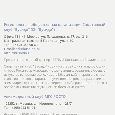
Региональная общественная организация Спортивный
клуб "Бусидо" (СК "Бусидо")
Офис: 111141, Москва, ул. Плеханова, д. 17, оф. 316
Центральная секция: 5 Парковая ул., д.10,
Тел.: +7 495 368-90-63
E-mail:
ad@bushido.ru
http://bushido.ru
Президент и главный тренер - БЕЛЫЙ Константин Владимирович
Спортивный клуб "Бусидо" - один из старейших и лидирующих
клубов России, изучающих и развивающих различные боевые
искусства и, прежде всего, каратэ Кёкусинкай - первого в мире
стиля контактного каратэ, получившего огромное развитие во
всем мире. Однако, спектр интересов клуба распространяется на
все без исключения виды и стили боевых искусств.
Авиамодельный клуб МГС РОСТО
125252, г. Москва, ул. Новопесчаная, 23/7
Тел.: (495) 943-51-91
Директор - БУРЦЕВ Владимир Александрович