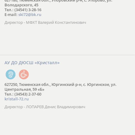
627180, Тюменская обл., Упоровский р-н, с. Упорово, ул.
Володарского, 45
Тел.: (34541) 3-28-16
E-mail:
ski72@bk.ru
Директор - МФХТ Валерий Константинович
АУ ДО ДЮСШ «Кристалл»
627250, Тюменская обл., Юргинский р-н, с. Юргинское, ул.
Центральная, 59 «Б»
Тел.: (34543) 2-37-60
kristall-72.ru
Директор - ЛОПАРЕВ Денис Владимирович