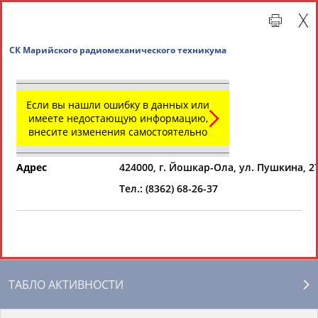
СК Марийского радиомеханического техникума
Если вы нашли ошибку в данных или
имеете недостающую информацию,
внесите изменения самостоятельно
Адрес
424000, г. Йошкар-Ола, ул. Пушкина, 2
Тел.: (8362) 68-26-37
Главная »
Региональные спортивные организации
СВОДНЫЕ ИНДЕКСЫ
ТАБЛО АКТИВНОСТИ