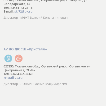
627180, Тюменская обл., Упоровский р-н, с. Упорово, ул.
Володарского, 45
Тел.: (34541) 3-28-16
E-mail:
ski72@bk.ru
Директор - МФХТ Валерий Константинович
АУ ДО ДЮСШ «Кристалл»
627250, Тюменская обл., Юргинский р-н, с. Юргинское, ул.
Центральная, 59 «Б»
Тел.: (34543) 2-37-60
kristall-72.ru
Директор - ЛОПАРЕВ Денис Владимирович