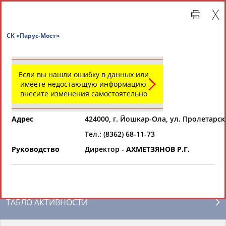
СК «Парус-Мост»
Если вы нашли ошибку в данных или
имеете недостающую информацию,
внесите изменения самостоятельно
Адрес
424000, г. Йошкар-Ола, ул. Пролетарск
Тел.: (8362) 68-11-73
Главная »
Региональные спортивные организации
Руководство
Директор -
АХМЕТЗЯНОВ Р.Г.
СВОДНЫЕ ИНДЕКСЫ
ТАБЛО АКТИВНОСТИ