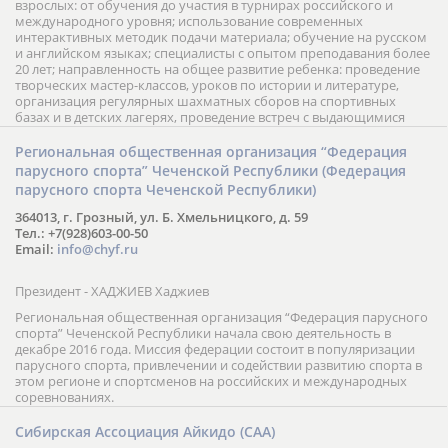
взрослых: от обучения до участия в турнирах российского и
международного уровня; использование современных
интерактивных методик подачи материала; обучение на русском
и английском языках; специалисты с опытом преподавания более
20 лет; направленность на общее развитие ребенка: проведение
творческих мастер-классов, уроков по истории и литературе,
организация регулярных шахматных сборов на спортивных
базах и в детских лагерях, проведение встреч с выдающимися
шахматистами; корпоративное обучение; онлайн обучение в
форме вебинаров и индивидуальных занятий, круглые столы
Региональная общественная организация “Федерация
российских и международных тренеров, организация фестивалей;
парусного спорта” Чеченской Республики (Федерация
онлайн трансляция мероприятий и турниров.
парусного спорта Чеченской Республики)
364013, г. Грозный, ул. Б. Хмельницкого, д. 59
Тел.: +7(928)603-00-50
Email:
info@chyf.ru
Президент - ХАДЖИЕВ Хаджиев
Региональная общественная организация “Федерация парусного
спорта” Чеченской Республики начала свою деятельность в
декабре 2016 года. Миссия федерации состоит в популяризации
парусного спорта, привлечении и содействии развитию спорта в
этом регионе и спортсменов на российских и международных
соревнованиях.
Сибирская Ассоциация Айкидо (САА)