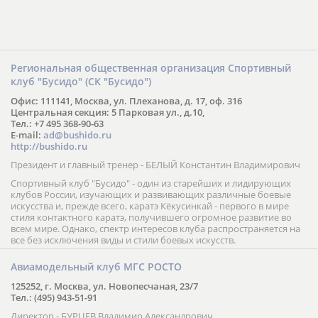
Региональная общественная организация Спортивный
клуб "Бусидо" (СК "Бусидо")
Офис: 111141, Москва, ул. Плеханова, д. 17, оф. 316
Центральная секция: 5 Парковая ул., д.10,
Тел.: +7 495 368-90-63
E-mail:
ad@bushido.ru
http://bushido.ru
Президент и главный тренер - БЕЛЫЙ Константин Владимирович
Спортивный клуб "Бусидо" - один из старейших и лидирующих
клубов России, изучающих и развивающих различные боевые
искусства и, прежде всего, каратэ Кёкусинкай - первого в мире
стиля контактного каратэ, получившего огромное развитие во
всем мире. Однако, спектр интересов клуба распространяется на
все без исключения виды и стили боевых искусств.
Авиамодельный клуб МГС РОСТО
125252, г. Москва, ул. Новопесчаная, 23/7
Тел.: (495) 943-51-91
Директор - БУРЦЕВ Владимир Александрович