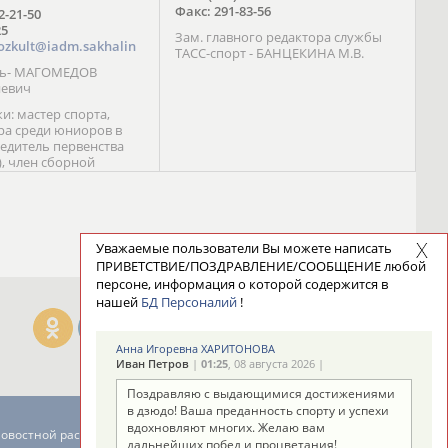
Факс: 291-83-56
72-21-50
25
Зам. главного редактора службы
ozkult@iadm.sakhalin
ТАСС-спорт - БАНЦЕКИНА М.В.
ль- МАГОМЕДОВ
иевич
и: мастер спорта,
а среди юниоров в
бедитель первенства
), член сборной
сии С. Новиков;
та международного
ебряный призер
 (1999), победитель
 (1999) В. Разницын;
Уважаемые пользователи Вы можете написать
та, победитель
ПРИВЕТСТВИЕ/ПОЗДРАВЛЕНИЕ/СООБЩЕНИЕ любой
ссии (1999, 2000), член
персоне, информация о которой содержится в
сборной команды
нашей
БД Персоналий
!
авцова;
Анна Игоревна ХАРИТОНОВА
Иван Петров
|
01:25
, 08 августа 2026 |
Поздравляю с выдающимися достижениями
в дзюдо! Ваша преданность спорту и успехи
вдохновляют многих. Желаю вам
новостной рассылке: 996
дальнейших побед и процветания!