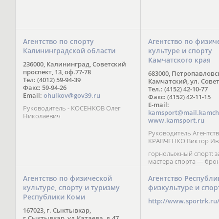
Агентство по спорту
Агентство по физич
Калининградской области
культуре и спорту
Камчатского края
236000, Калининград, Советский
проспект, 13, оф.77-78
683000, Петропавловс
Тел: (4012) 59-94-39
Камчатский, ул. Совет
Факс: 59-94-26
Тел.: (4152) 42-10-77
Email:
ohulkov@gov39.ru
Факс: (4152) 42-11-15
E-mail:
Руководитель - КОСЕНКОВ Олег
kamsport@mail.kamch
Николаевич
www.kamsport.ru
Руководитель Агентств
КРАВЧЕНКО Виктор Ив
горнолыжный спорт: 
мастера спорта — бро
призер Кубка мира (199
обладатель Кубка Европ
Агентство по физической
Агентство Республи
Зеленская; бронзовый
культуре, спорту и туризму
физкультуре и спор
Паралимпийских игр в 
Республики Коми
Сити (2002) А. Мошкин;
http://www.sportrk.ru
спорта международного
167023, г. Сыктывкар,
Мирясова, занявшая н
г.Сыктывкар, ул.Катаева, д.47