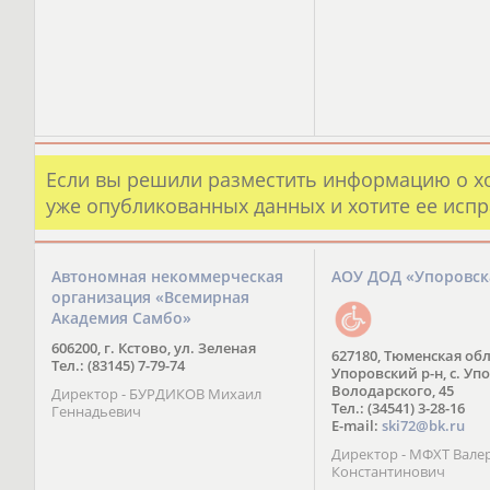
Если вы решили разместить информацию о х
уже опубликованных данных и хотите ее испр
Автономная некоммерческая
АОУ ДОД «Упоровс
организация «Всемирная
Академия Самбо»
606200, г. Кстово, ул. Зеленая
627180, Тюменская обл
Тел.: (83145) 7-79-74
Упоровский р-н, с. Упо
Володарского, 45
Директор - БУРДИКОВ Михаил
Тел.: (34541) 3-28-16
Геннадьевич
E-mail:
ski72@bk.ru
Директор - МФХТ Вале
Константинович