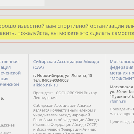
орошо известной вам спортивной организации ил
авить, пожалуйста, вы можете это сделать самост
ственная
Сибирская Ассоциация Айкидо
Московска
рация
(САА)
федерация
Чеченской
метания н
г. Новосибирск, ул. Ленина, 15
ация
"МОФСМН"
Тел. 8-903-903-9003
еченской
aikido.nsk.su
Московская 
ул. 50 лет К
Президент - СОСНОВСКИЙ Виктор
"Пушкино").
Леонидович
 Б.
rfsmn.ru
Сибирская Ассоциация Айкидо
Президент -
является коллективным членом и
Александро
учредителем Международной
Евро-Азиатской Федерации Айкидо
Цели и задач
(бывшая Федерация Айкидо СССР)
Хаджиев
и Всестилевой Федерации Айкидо
венная