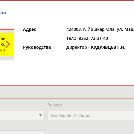
ба»
Адрес
424003, г. Йошкар-Ола, ул. Ма
Тел.: (8362) 72-31-40
или
ю,
Руководство
Директор -
КУДРЯВЦЕВ Г.Н.
ьно
и
РЕСУРСНАЯ ПЛОЩАДКА
ТАБЛО АК
Регион
Выберите из списка