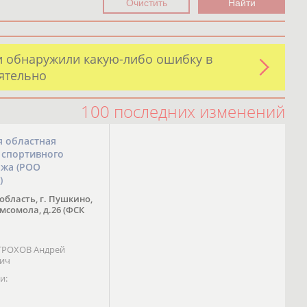
и обнаружили какую-либо ошибку в
оятельно
100 последних изменений
я областная
 спортивного
ожа (РОО
)
область, г. Пушкино,
омсомола, д.26 (ФСК
 ТРОХОВ Андрей
вич
и: