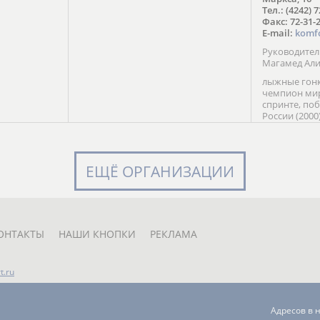
в Солт-
Тел.: (4242) 
сто;
Факс: 72-31-
E-mail:
komf
Руководите
Магамед Ал
лыжные гонк
чемпион мир
спринте, по
России (2000
команды Рос
мастер спор
класса, сер
Универсиады
ЕЩЁ ОРГАНИЗАЦИИ
Кубка России
мастер спор
первенств Ро
юниорской 
России Е. Кр
ОНТАКТЫ
НАШИ КНОПКИ
РЕКЛАМА
t.ru
Адресов в 