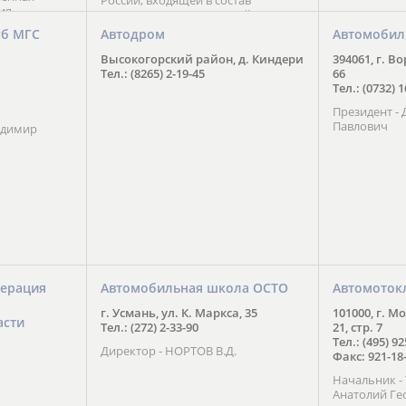
России, входящей в состав
ия
Национального Совета Айкидо
ченской
России, президентом которого
уб МГС
Автодром
Автомобил
ою
является С. В. Киреенко
 2016 года.
Высокогорский район, д. Киндери
394061, г. В
тоит в
Тел.: (8265) 2-19-45
66
ого спорта,
Тел.: (0732) 
твии
Президент -
м регионе и
Павлович
ских и
адимир
нованиях.
ерация
Автомобильная школа ОСТО
Автомоток
г. Усмань, ул. К. Маркса, 35
101000, г. М
асти
Тел.: (272) 2-33-90
21, стр. 7
Тел.: (495) 9
Директор - НОРТОВ В.Д.
Факс: 921-18
Начальник 
Анатолий Ге