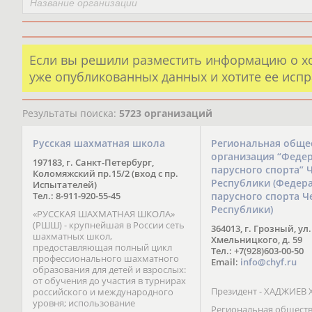
Если вы решили разместить информацию о х
уже опубликованных данных и хотите ее испр
Результаты поиска:
5723 организаций
Русская шахматная школа
Региональная обще
организация “Феде
197183, г. Санкт-Петербург,
парусного спорта” 
Коломяжский пр.15/2 (вход с пр.
Республики (Федер
Испытателей)
Тел.: 8-911-920-55-45
парусного спорта Ч
Республики)
«РУССКАЯ ШАХМАТНАЯ ШКОЛА»
(РШШ) - крупнейшая в России сеть
364013, г. Грозный, ул.
шахматных школ,
Хмельницкого, д. 59
предоставляющая полный цикл
Тел.: +7(928)603-00-50
профессионального шахматного
Email:
info@chyf.ru
образования для детей и взрослых:
от обучения до участия в турнирах
Президент - ХАДЖИЕВ 
российского и международного
уровня; использование
Региональная общест