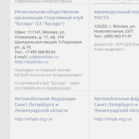
современных интерактивных
организация “Федерац
методик подачи материала;
парусного спорта” Че
обучение на русском и английском
Региональная общественная
Авиамодельный кл
Республики начала св
языках; специалисты с опытом
организация Спортивный клуб
РОСТО
деятельность в декабре
преподавания более 20 лет;
"Бусидо" (СК "Бусидо")
Миссия федерации сос
направленность на общее
125252, г. Москва, ул.
популяризации парусн
развитие ребенка: проведение
Новопесчаная, 23/7
Офис: 111141, Москва, ул.
привлечении и содейс
творческих мастер-классов, уроков
Тел.: (495) 943-51-91
Плеханова, д. 17, оф. 316
развитию спорта в это
по истории и литературе,
Центральная секция: 5 Парковая
спортсменов на россий
Директор - БУРЦЕВ Вл
организация регулярных
ул., д.10,
международных сорев
Александрович
шахматных сборов на спортивных
Тел.: +7 495 368-90-63
базах и в детских лагерях,
E-mail:
ad@bushido.ru
проведение встреч с выдающимися
http://bushido.ru
шахматистами; корпоративное
Президент и главный тренер -
обучение; онлайн обучение в
БЕЛЫЙ Константин Владимирович
форме вебинаров и
индивидуальных занятий, круглые
Спортивный клуб "Бусидо" - один
столы российских и
из старейших и лидирующих
международных тренеров,
клубов России, изучающих и
организация фестивалей; онлайн
развивающих различные боевые
Автомобильная Федерация
Автомобильная фед
трансляция мероприятий и
искусства и, прежде всего, каратэ
Санкт-Петербурга и
Санкт-Петербурга и
турниров.
Кёкусинкай - первого в мире стиля
Ленинградской области
Ленинградской обл
контактного каратэ, получившего
огромное развитие во всем
http://afspb.org.ru/
http://afspb.org.ru/
мире. Однако, спектр интересов
клуба распространяется на все без
исключения виды и стили боевых
искусств.