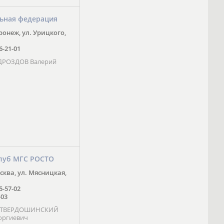
ьная федерация
оронеж, ул. Урицкого,
16-21-01
 ДРОЗДОВ Валерий
луб МГС РОСТО
осква, ул. Мясницкая,
25-57-02
-03
- ТВЕРДОШИНСКИЙ
оргиевич