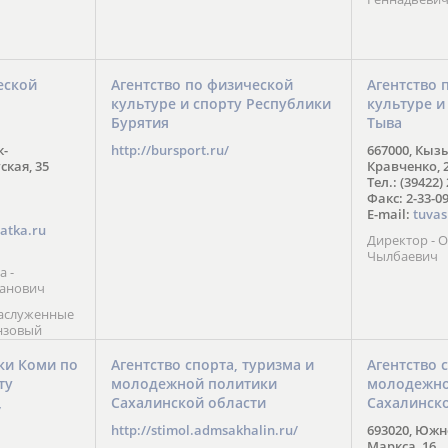
еской
Агентство по физической
Агентство 
культуре и спорту Республики
культуре и
Бурятия
Тыва
к-
http://bursport.ru/
667000, Кыз
ская, 35
Кравченко, 
Тел.: (39422)
Факс: 2-33-0
E-mail:
tuvas
atka.ru
Директор -
Чылбаевич
а -
анович
заслуженные
нзовый
7),
ы (2002) В.
ки Коми по
Агентство спорта, туризма и
Агентство 
 призер
ту
молодежной политики
молодежно
Солт-Лейк-
Сахалинской области
Сахалинск
 мастер
/
 класса О.
http://stimol.admsakhalin.ru/
693020, Южно
а
Маркса, 16