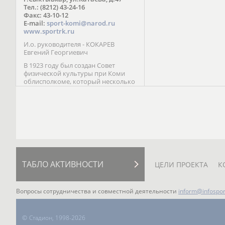
Паралимпийских играх 
Тел.: (8212) 43-24-16
Лейк-Сити (2002) 5-е ме
Факс: 43-10-12
E-mail:
sport-komi@narod.ru
www.sportrk.ru
И.о. руководителя - КОКАРЕВ
Евгений Георгиевич
В 1923 году был создан Совет
физической культуры при Коми
облисполкоме, который несколько
раз реорганизовывался; с 1994 года
существует как Министерство
физической культуры, спорта и
туризма Республики Коми.
ТАБЛО АКТИВНОСТИ
ЦЕЛИ ПРОЕКТА
К
Вопросы сотрудничества и совместной деятельности
inform@infospor
©
Стадион, 1998-2026