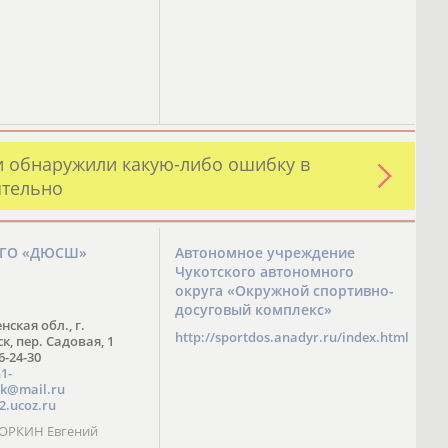
и обнаружили какую-либо ошибку в
ятельно
ЗГО «ДЮСШ»
Автономное учреждение
Чукотского автономного
округа «Окружной спортивно-
досуговый комплекс»
нская обл., г.
http://sportdos.anadyr.ru/index.html
, пер. Садовая, 1
 6-24-30
1-
k@mail.ru
2.ucoz.ru
КОРКИН Евгений
ч