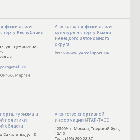
по физической
Агентство по физической
 спорту Республики
культуре и спорту Ямало-
Ненецкого автономного
округа
ыл, ул. Щетинкина-
25
http://www.yamal-sport.ru/
 2-06-64
9
port@mail.ru
 ООРЖАК Мерген
спорта, туризма и
Агентство спортивной
й политики
информации ИТАР-ТАСС
ой области
125009, г. Москва, Тверской бул.,
10/12
-Сахалинск, ул. К.
Тел.: (495) 290-28-37