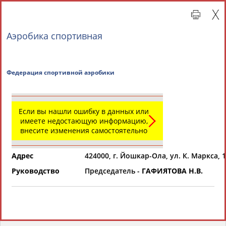
Аэробика спортивная
Федерация спортивной аэробики
Если вы нашли ошибку в данных или
имеете недостающую информацию,
внесите изменения самостоятельно
Главная »
Региональные спортивные организации
Адрес
424000, г. Йошкар-Ола, ул. К. Маркса, 
СВОДНЫЕ ИНДЕКСЫ
Руководство
Председатель -
ГАФИЯТОВА Н.В.
ТАБЛО АКТИВНОСТИ