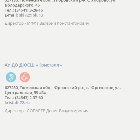
627180, Тюменская обл., Упоровский р-н, с. Упорово, ул.
Володарского, 45
Тел.: (34541) 3-28-16
E-mail:
ski72@bk.ru
Директор - МФХТ Валерий Константинович
АУ ДО ДЮСШ «Кристалл»
627250, Тюменская обл., Юргинский р-н, с. Юргинское, ул.
Центральная, 59 «Б»
Тел.: (34543) 2-37-60
kristall-72.ru
Директор - ЛОПАРЕВ Денис Владимирович