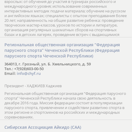
взрослых: от обучения до участия в турнирах российского и
международного уровня; использование современных
интерактивных методик подачи материала; обучение на русском
и английском языках; специалисты с опытом преподавания более
20 лет; направленность на общее развитие ребенка: проведение
творческих мастер-классов, уроков по истории и литературе,
организация регулярных шахматных сборов на спортивных
базах и в детских лагерях, проведение встреч с выдающимися
шахматистами; корпоративное обучение; онлайн обучение в
форме вебинаров и индивидуальных занятий, круглые столы
Региональная общественная организация “Федерация
российских и международных тренеров, организация фестивалей;
парусного спорта” Чеченской Республики (Федерация
онлайн трансляция мероприятий и турниров.
парусного спорта Чеченской Республики)
364013, г. Грозный, ул. Б. Хмельницкого, д. 59
Тел.: +7(928)603-00-50
Email:
info@chyf.ru
Президент - ХАДЖИЕВ Хаджиев
Региональная общественная организация “Федерация парусного
спорта” Чеченской Республики начала свою деятельность в
декабре 2016 года. Миссия федерации состоит в популяризации
парусного спорта, привлечении и содействии развитию спорта в
этом регионе и спортсменов на российских и международных
соревнованиях.
Сибирская Ассоциация Айкидо (САА)