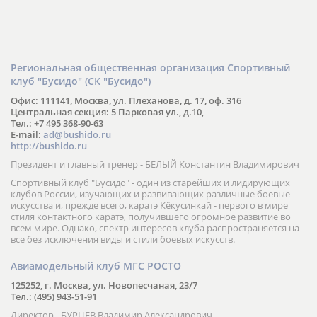
Региональная общественная организация Спортивный
клуб "Бусидо" (СК "Бусидо")
Офис: 111141, Москва, ул. Плеханова, д. 17, оф. 316
Центральная секция: 5 Парковая ул., д.10,
Тел.: +7 495 368-90-63
E-mail:
ad@bushido.ru
http://bushido.ru
Президент и главный тренер - БЕЛЫЙ Константин Владимирович
Спортивный клуб "Бусидо" - один из старейших и лидирующих
клубов России, изучающих и развивающих различные боевые
искусства и, прежде всего, каратэ Кёкусинкай - первого в мире
стиля контактного каратэ, получившего огромное развитие во
всем мире. Однако, спектр интересов клуба распространяется на
все без исключения виды и стили боевых искусств.
Авиамодельный клуб МГС РОСТО
125252, г. Москва, ул. Новопесчаная, 23/7
Тел.: (495) 943-51-91
Директор - БУРЦЕВ Владимир Александрович