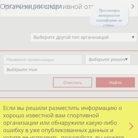
Организации спортивной отрасли
РЕСУРСНАЯ ПЛОЩАДКА
Просмотры
материалов
платформы за
сутки:
44659
Выберите другой тип организаций
Выберите регион
Выберите тип
Если вы решили разместить информацию о
хорошо известной вам спортивной
организации или обнаружили какую-либо
ошибку в уже опубликованных данных и
хотите ее исправить, пожалуйста, вы можете