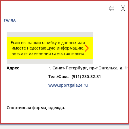
ГАЛЛА
Если вы нашли ошибку в данных или
имеете недостающую информацию,
внесите изменения самостоятельно
Адрес
г. Санкт-Петербург, пр-т Энгельса, д. 11
Тел./Факс.: (911) 230-32-31
Главная »
Организации спортивной отрасли
www.sportgala24.ru
СВОДНЫЕ ИНДЕКСЫ
Спортивная форма, одежда.
ТАБЛО АКТИВНОСТИ