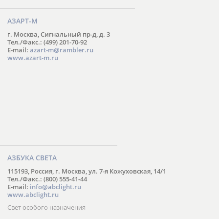
АЗАРТ-М
г. Москва, Сигнальный пр-д, д. 3
Тел./Факс.: (499) 201-70-92
E-mail:
azart-m@rambler.ru
www.azart-m.ru
АЗБУКА СВЕТА
115193, Россия, г. Москва, ул. 7-я Кожуховская, 14/1
Тел./Факс.: (800) 555-41-44
E-mail:
info@abclight.ru
www.abclight.ru
Свет особого назначения