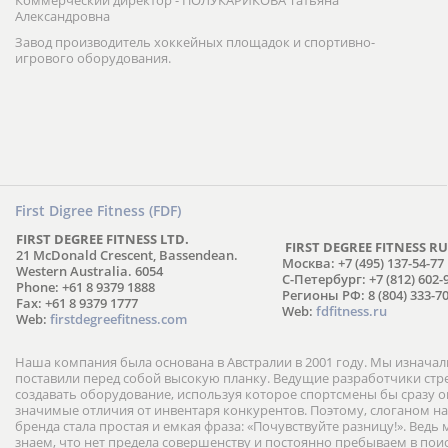
Коммерческий директор - ПОЛУКАРИКОВА Татьяна
Александровна
Завод производитель хоккейных площадок и спортивно-
игрового оборудования.
First Digree Fitness (FDF)
FIRST DEGREE FITNESS LTD.
FIRST DEGREE FITNESS RU
21 McDonald Crescent, Bassendean.
Москва: +7 (495) 137-54-77
Western Australia. 6054
С-Петербург: +7 (812) 602-
Phone: +61 8 9379 1888
Регионы РФ: 8 (804) 333-70
Fax: +61 8 9379 1777
Web:
fdfitness.ru
Web:
firstdegreefitness.com
Наша компания была основана в Австралии в 2001 году. Мы изнача
поставили перед собой высокую планку. Ведущие разработчики ст
создавать оборудование, используя которое спортсмены бы сразу
значимые отличия от инвентаря конкурентов. Поэтому, слоганом н
бренда стала простая и емкая фраза: «Почувствуйте разницу!». Ведь
знаем, что нет предела совершенству и постоянно пребываем в пои