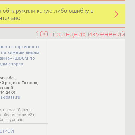
и обнаружили какую-либо ошибку в
оятельно
100 последних изменений
шего спортивного
а по зимним видам
авина» (ШВСМ по
дам спорта
ая обл.,
 р-н, пос. Токсово,
нная, 5
361-24-01
skidasa.ru
 школа "Лавина"
т обучение детей и
бого уровня.
-СТРОЙ