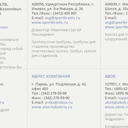
426050, Удмуртская Республика, г.
426039, г. И
 LTD.
FIRST DEGREE FITNESS RUS
Ижевск, ул. 9-е Января, д. 26
Шоссе, д. 33
 Bassendean.
Москва: +7 (495) 137-54-77
Тел./Факс.: (3412) 450 891
Тел./Факс.: (
4
С-Петербург: +7 (812) 602-94-77
E-mail:
avg@sportkreslo.ru
E-mail:
Регионы РФ: 8 (804) 333-70-77
www.sportkreslo.ru
avg@sportkr
Web:
fdfitness.ru
www.sportkr
s.com
Директор: Ивантеев Сергей
Леонидович
Кресла для 
сооружений.
снована в
Зрительские трибуны, трибуны для
. Мы
стадиона, производство
 перед собой
пластиковых кресел, трибун, кресел
щие
для стадионов.
ись
ие,
ортсмены бы
мые отличия
тов.
АВИКС КОМПАНИЯ
АВОК
шего бренда
ул.
г. Пермь, ул. Подлесная, д. 43,
127051, г. Мо
фраза:
офис 403
Тел.: (495) 62
!». Ведь мы
Тел.: (342) 278-59-98
Факс: (495) 
предела
Факс.: (342) 278-59-90
E-mail:
supp
янно
ru
E-mail:
aviks@inbox.ru
abok@abok.
учших
www.atss-industria.ru
www.abok.r
овременных
ндрей
Директор: 
Андреевич
Кондиционир