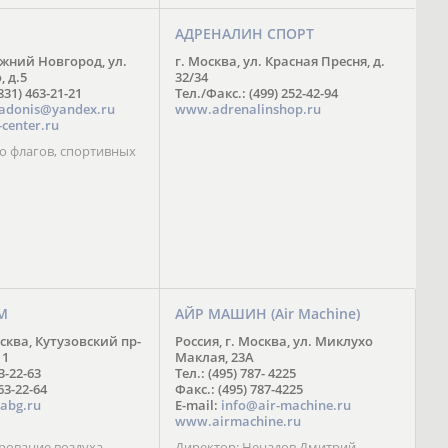
АДРЕНАЛИН СПОРТ
ижний Новгород, ул.
г. Москва, ул. Красная Пресня, д.
 д.5
32/34
831) 463-21-21
Тел./Факс.: (499) 252-42-94
adonis@yandex.ru
www.adrenalinshop.ru
center.ru
о флагов, спортивных
М
АЙР МАШИН (Air Machine)
осква, Кутузовский пр-
Россия, г. Москва, ул. Миклухо
11
Маклая, 23А
63-22-63
Тел.: (495) 787- 4225
63-22-64
Факс.: (495) 787-4225
abg.ru
E-mail:
info@air-machine.ru
www.airmachine.ru
ование воздуха,
Директор: Ненадов Дмитрий