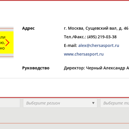
Адрес
г. Москва, Сущевский вал, д. 46
Тел./Факс.: (495) 219-03-38
или
ю,
E-mail:
alex@chersasport.ru
ьно
www.сhersasport.ru
РЕСУРСНАЯ ПЛОЩАДКА
ТАБЛО АК
Руководство
Директор: Черный Александр 
Выберите регион
Выберите т