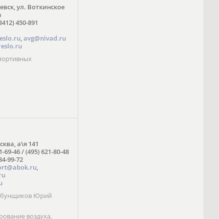
жевск, ул. Воткинское
а
3412) 450-891
eslo.ru
,
avg@nivad.ru
eslo.ru
спортивных
сква, а\я 141
1-69-46 / (495) 621-80-48
984-99-72
ort@abok.ru
,
ru
u
Табунщиков Юрий
ование воздуха,