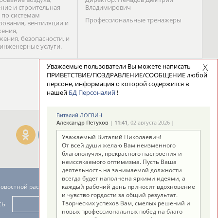
ние и строительная
Владимирович
 по системам
Профессиональные тренажеры
ования, вентиляции и
ения,
жения, безопасности, и
 инженерные услуги.
Уважаемые пользователи Вы можете написать
ПРИВЕТСТВИЕ/ПОЗДРАВЛЕНИЕ/СООБЩЕНИЕ любой
персоне, информация о которой содержится в
нашей
БД Персоналий
!
Виталий ЛОГВИН
Александр Петухов
|
11:41
, 02 августа 2026 |
Уважаемый Виталий Николаевич!
От всей души желаю Вам неизменного
благополучия, прекрасного настроения и
неиссякаемого оптимизма. Пусть Ваша
деятельность на занимаемой должности
всегда будет наполнена яркими идеями, а
новостной рассылке: 996
каждый рабочий день приносит вдохновение
и чувство гордости за общий результат.
сь
Творческих успехов Вам, смелых решений и
новых профессиональных побед на благо