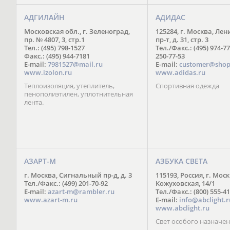
АДГИЛАЙН
АДИДАС
Московская обл., г. Зеленоград,
125284, г. Москва, Ле
пр. № 4807, 3, стр.1
пр-т, д. 31, стр. 3
Тел.: (495) 798-1527
Тел./Факс.: (495) 974-77
Факс.: (495) 944-7181
250-77-53
E-mail:
7981527@mail.ru
E-mail:
customer@shop
www.izolon.ru
www.adidas.ru
Теплоизоляция, утеплитель,
Спортивная одежда
пенополиэтилен, уплотнительная
лента.
АЗАРТ-М
АЗБУКА СВЕТА
г. Москва, Сигнальный пр-д, д. 3
115193, Россия, г. Моск
Тел./Факс.: (499) 201-70-92
Кожуховская, 14/1
E-mail:
azart-m@rambler.ru
Тел./Факс.: (800) 555-41
www.azart-m.ru
E-mail:
info@abclight.r
www.abclight.ru
Свет особого назначе