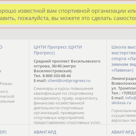
орошо известной вам спортивной организации ил
авить, пожалуйста, вы можете это сделать самост
О
ЦНТИ Прогресс (ЦНТИ
Школа выс
Прогресс)
мастерств
спорта «Л
Средний проспект Васильевского
зимним ви
острова, 36/40 (метро
«Лавина»)
u
Василеостровская).
Тел. 8-800-333-88-44
Ленинградск
E-mail:
client@cntiprogress.ru
Всеволожский
 Роман
ул. Трампли
Семинары и курсы повышения
ного
Тел.: +7(952)
квалификации по спортивному
ической
E-mail:
info@
менеджменту, праву, маркетингу,
нальные
skidasa.ru
финансово-хозяйственной
деятельности спортивных
Горнолыжная
организаций, проведению
осуществляе
спортивных мероприятий,
взрослых лю
предоставлению спортивных услуг,
эксплуатации спортивных
FDF)
АВАНГАРД
АВАНГАРД
сооружений.