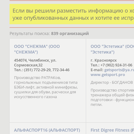
Если вы решили разместить информацию о х
уже опубликованных данных и хотите ее испр
Результаты поиска:
839 организаций
ООО "СНЕЖМА" (ООО
ООО "Эстетика" (ОО
"СНЕЖМА")
"Эстетика")
454074, Челябинск, ул.
г. Красноярск
Сормовская,32
Тел.: +7 (902) 924-31-06
Тел.: (351) 772-29-29, 772-34-46
E-mail:
getsports@ya.r
www.getsport.pro
Производство РАТРАКов,
горнолыжных подъемников типа
Директор - БОГДАНОВ
БЭБИ-лифт, активной минифрезы,
Производство спортив
сушилки для обуви, расчески для
тренажера общей физ
искусственного газона
подготовки - функцио
петли.
АЛЬФАСПОРТ16 (АЛЬФАСПОРТ)
First Digree Fitness (