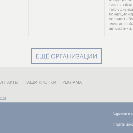
теплоснабже
теплофизика
кондиционир
холодоснабж
электроснаб
автоматики.
ЕЩЁ ОРГАНИЗАЦИИ
ОНТАКТЫ
НАШИ КНОПКИ
РЕКЛАМА
t.ru
Адресов в 
Подпиши