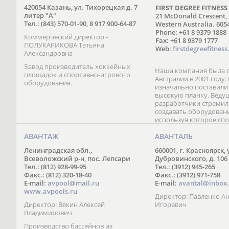
420054 Казань, ул. Тихорецкая д. 7
FIRST DEGREE FITNESS
литер "А"
21 McDonald Crescent,
Тел.: (843) 570-01-90, 8 917 900-64-87
Western Australia. 605
Phone: +61 8 9379 1888
Коммерческий директор -
Fax: +61 8 9379 1777
ПОЛУКАРИКОВА Татьяна
Web:
firstdegreefitnes
Александровна
Завод производитель хоккейных
Наша компания была о
площадок и спортивно-игрового
Австралии в 2001 году
оборудования.
изначально поставили
высокую планку. Веду
разработчики стремил
создавать оборудован
используя которое сп
сразу ощущали значи
АВАНТАЖ
от инвентаря конкурен
АВАНТАЛЬ
Поэтому, слоганом на
Ленинградская обл.,
660001, г. Красноярск, 
стала простая и емкая 
Всеволожский р-н, пос. Лепсари
Дубровинского, д. 106
«Почувствуйте разницу
Тел.: (812) 928-99-95
Тел.: (3912) 945-265
точно знаем, что нет 
Факс.: (812) 320-18-40
Факс.: (3912) 971-758
совершенству и посто
E-mail:
avpool@mail.ru
E-mail:
avantal@inbox.
пребываем в поиске л
www.avpools.ru
материалов и более с
Директор: Павленко А
решений.
Директор: Вякин Алексей
Игоревич
Владимирович
Производство бассейнов из