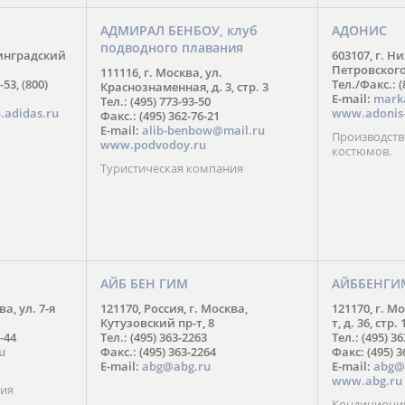
АДМИРАЛ БЕНБОУ, клуб
АДОНИС
подводного плавания
нинградский
603107, г. Н
Петровского,
111116, г. Москва, ул.
-53, (800)
Тел./Факс.: (
Краснознаменная, д. 3, стр. 3
E-mail:
mark
Тел.: (495) 773-93-50
.adidas.ru
www.adonis-
Факс.: (495) 362-76-21
E-mail:
alib-benbow@mail.ru
Производств
www.podvodoy.ru
костюмов.
Туристическая компания
АЙБ БЕН ГИМ
АЙББЕНГИ
ва, ул. 7-я
121170, Россия, г. Москва,
121170, г. М
Кутузовский пр-т, 8
т, д. 36, стр. 
-44
Тел.: (495) 363-2263
Тел.: (495) 3
u
Факс.: (495) 363-2264
Факс: (495) 3
E-mail:
abg@abg.ru
E-mail:
abg@
www.abg.ru
ния
Кондиционир