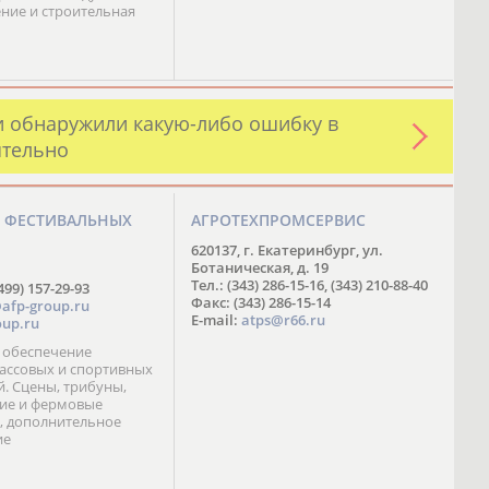
ние и строительная
и обнаружили какую-либо ошибку в
ятельно
О ФЕСТИВАЛЬНЫХ
АГРОТЕХПРОМСЕРВИС
М
620137, г. Екатеринбург, ул.
Ботаническая, д. 19
Тел.: (343) 286-15-16, (343) 210-88-40
499) 157-29-93
Факс: (343) 286-15-14
afp-group.ru
E-mail:
atps@r66.ru
up.ru
 обеспечение
ассовых и спортивных
. Сцены, трибуны,
ие и фермовые
, дополнительное
ие