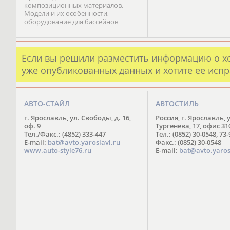
композиционных материалов.
Модели и их особенности,
оборудование для бассейнов
Если вы решили разместить информацию о х
уже опубликованных данных и хотите ее испр
АВТО-СТАЙЛ
АВТОСТИЛЬ
г. Ярославль, ул. Свободы, д. 16,
Россия, г. Ярославль, 
оф. 9
Тургенева, 17, офис 31
Тел./Факс.: (4852) 333-447
Тел.: (0852) 30-0548, 73
E-mail:
bat@avto.yaroslavl.ru
Факс.: (0852) 30-0548
www.auto-style76.ru
E-mail:
bat@avto.yaros