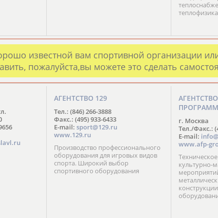
теплоснабже
теплофизика
орошо известной вам спортивной организации ил
авить, пожалуйста,вы можете это сделать самосто
АГЕНТСТВО 129
АГЕНТСТВ
ПРОГРАМ
ул.
Тел.: (846) 266-3888
0
Факс.: (495) 933-6433
г. Москва
-9656
E-mail:
sport@129.ru
Тел./Факс.: (
www.129.ru
E-mail:
info@
lavl.ru
www.afp-gro
Производство профессионального
оборудования для игровых видов
Техническое
спорта. Широкий выбор
культурно-м
спортивного оборудования
мероприятий
металлическ
конструкции
оборудован