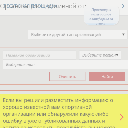
Организации спортивной отрасли
РЕСУРСНАЯ ПЛОЩАДКА
Просмотры
материалов
платформы за
сутки:
45064
Выберите другой тип организаций
Выберите регион
Выберите тип
Если вы решили разместить информацию о
хорошо известной вам спортивной
организации или обнаружили какую-либо
ошибку в уже опубликованных данных и
хотите ее исправить, пожалуйста, вы можете