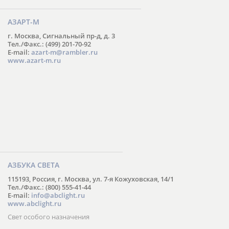
АЗАРТ-М
г. Москва, Сигнальный пр-д, д. 3
Тел./Факс.: (499) 201-70-92
E-mail:
azart-m@rambler.ru
www.azart-m.ru
АЗБУКА СВЕТА
115193, Россия, г. Москва, ул. 7-я Кожуховская, 14/1
Тел./Факс.: (800) 555-41-44
E-mail:
info@abclight.ru
www.abclight.ru
Свет особого назначения