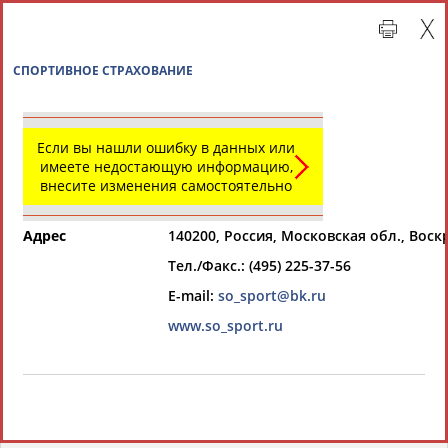
СПОРТИВНОЕ СТРАХОВАНИЕ
Если вы нашли ошибку в данных или
имеете недостающую информацию,
внесите изменения самостоятельно
Адрес
140200, Россия, Московская обл., Воск
Тел./Факс.: (495) 225-37-56
Главная »
Организации спортивной отрасли
E-mail:
so_sport@bk.ru
www.so_sport.ru
СВОДНЫЕ ИНДЕКСЫ
ТАБЛО АКТИВНОСТИ