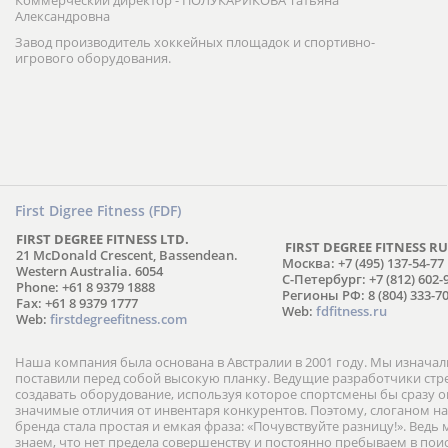
Коммерческий директор - ПОЛУКАРИКОВА Татьяна
Александровна
Завод производитель хоккейных площадок и спортивно-
игрового оборудования.
First Digree Fitness (FDF)
FIRST DEGREE FITNESS LTD.
FIRST DEGREE FITNESS RU
21 McDonald Crescent, Bassendean.
Москва: +7 (495) 137-54-77
Western Australia. 6054
С-Петербург: +7 (812) 602-
Phone: +61 8 9379 1888
Регионы РФ: 8 (804) 333-70
Fax: +61 8 9379 1777
Web:
fdfitness.ru
Web:
firstdegreefitness.com
Наша компания была основана в Австралии в 2001 году. Мы изнача
поставили перед собой высокую планку. Ведущие разработчики ст
создавать оборудование, используя которое спортсмены бы сразу
значимые отличия от инвентаря конкурентов. Поэтому, слоганом н
бренда стала простая и емкая фраза: «Почувствуйте разницу!». Ведь
знаем, что нет предела совершенству и постоянно пребываем в пои