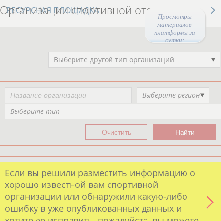
Организации спортивной отрасли
РЕСУРСНАЯ ПЛОЩАДКА
Просмотры
материалов
платформы за
сутки:
46030
Выберите другой тип организаций
Выберите регион
Выберите тип
Если вы решили разместить информацию о
хорошо известной вам спортивной
организации или обнаружили какую-либо
ошибку в уже опубликованных данных и
хотите ее исправить, пожалуйста, вы можете