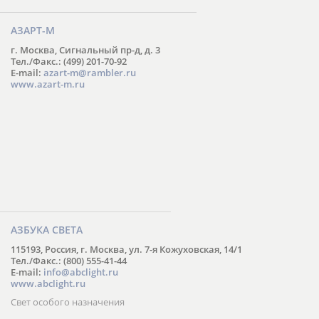
АЗАРТ-М
г. Москва, Сигнальный пр-д, д. 3
Тел./Факс.: (499) 201-70-92
E-mail:
azart-m@rambler.ru
www.azart-m.ru
АЗБУКА СВЕТА
115193, Россия, г. Москва, ул. 7-я Кожуховская, 14/1
Тел./Факс.: (800) 555-41-44
E-mail:
info@abclight.ru
www.abclight.ru
Свет особого назначения