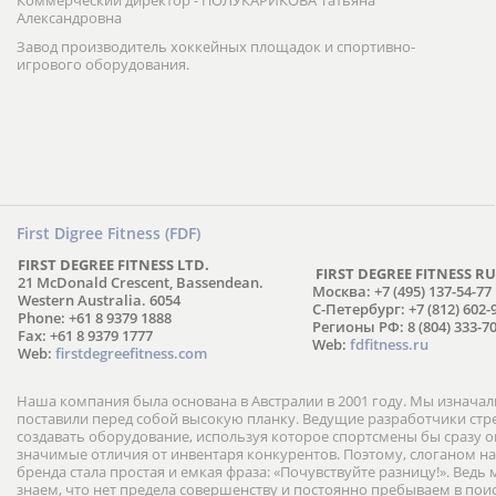
Коммерческий директор - ПОЛУКАРИКОВА Татьяна
Александровна
Завод производитель хоккейных площадок и спортивно-
игрового оборудования.
First Digree Fitness (FDF)
FIRST DEGREE FITNESS LTD.
FIRST DEGREE FITNESS RU
21 McDonald Crescent, Bassendean.
Москва: +7 (495) 137-54-77
Western Australia. 6054
С-Петербург: +7 (812) 602-
Phone: +61 8 9379 1888
Регионы РФ: 8 (804) 333-70
Fax: +61 8 9379 1777
Web:
fdfitness.ru
Web:
firstdegreefitness.com
Наша компания была основана в Австралии в 2001 году. Мы изнача
поставили перед собой высокую планку. Ведущие разработчики ст
создавать оборудование, используя которое спортсмены бы сразу
значимые отличия от инвентаря конкурентов. Поэтому, слоганом н
бренда стала простая и емкая фраза: «Почувствуйте разницу!». Ведь
знаем, что нет предела совершенству и постоянно пребываем в пои