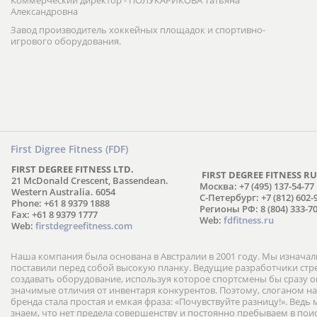
Коммерческий директор - ПОЛУКАРИКОВА Татьяна
Александровна
Завод производитель хоккейных площадок и спортивно-
игрового оборудования.
First Digree Fitness (FDF)
FIRST DEGREE FITNESS LTD.
FIRST DEGREE FITNESS RU
21 McDonald Crescent, Bassendean.
Москва: +7 (495) 137-54-77
Western Australia. 6054
С-Петербург: +7 (812) 602-
Phone: +61 8 9379 1888
Регионы РФ: 8 (804) 333-70
Fax: +61 8 9379 1777
Web:
fdfitness.ru
Web:
firstdegreefitness.com
Наша компания была основана в Австралии в 2001 году. Мы изнача
поставили перед собой высокую планку. Ведущие разработчики ст
создавать оборудование, используя которое спортсмены бы сразу
значимые отличия от инвентаря конкурентов. Поэтому, слоганом н
бренда стала простая и емкая фраза: «Почувствуйте разницу!». Ведь
знаем, что нет предела совершенству и постоянно пребываем в пои