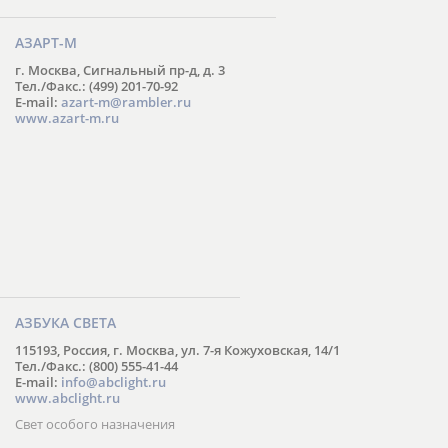
АЗАРТ-М
г. Москва, Сигнальный пр-д, д. 3
Тел./Факс.: (499) 201-70-92
E-mail:
azart-m@rambler.ru
www.azart-m.ru
АЗБУКА СВЕТА
115193, Россия, г. Москва, ул. 7-я Кожуховская, 14/1
Тел./Факс.: (800) 555-41-44
E-mail:
info@abclight.ru
www.abclight.ru
Свет особого назначения