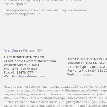
Коммерческий директор - ПОЛУКАРИКОВА Татьяна
Александровна
Завод производитель хоккейных площадок и спортивно-
игрового оборудования.
First Digree Fitness (FDF)
FIRST DEGREE FITNESS LTD.
FIRST DEGREE FITNESS RU
21 McDonald Crescent, Bassendean.
Москва: +7 (495) 137-54-77
Western Australia. 6054
С-Петербург: +7 (812) 602-
Phone: +61 8 9379 1888
Регионы РФ: 8 (804) 333-70
Fax: +61 8 9379 1777
Web:
fdfitness.ru
Web:
firstdegreefitness.com
Наша компания была основана в Австралии в 2001 году. Мы изнача
поставили перед собой высокую планку. Ведущие разработчики ст
создавать оборудование, используя которое спортсмены бы сразу
значимые отличия от инвентаря конкурентов. Поэтому, слоганом н
бренда стала простая и емкая фраза: «Почувствуйте разницу!». Ведь
знаем, что нет предела совершенству и постоянно пребываем в пои