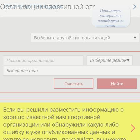
Организации спортивной отрасли
РЕСУРСНАЯ ПЛОЩАДКА
Просмотры
материалов
платформы за
сутки:
44512
Выберите другой тип организаций
Выберите регион
Выберите тип
Если вы решили разместить информацию о
хорошо известной вам спортивной
организации или обнаружили какую-либо
ошибку в уже опубликованных данных и
хотите ее исправить, пожалуйста, вы можете