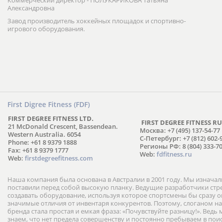
Коммерческий директор - ПОЛУКАРИКОВА Татьяна
Александровна
Завод производитель хоккейных площадок и спортивно-
игрового оборудования.
First Digree Fitness (FDF)
FIRST DEGREE FITNESS LTD.
FIRST DEGREE FITNESS RU
21 McDonald Crescent, Bassendean.
Москва: +7 (495) 137-54-77
Western Australia. 6054
С-Петербург: +7 (812) 602-
Phone: +61 8 9379 1888
Регионы РФ: 8 (804) 333-70
Fax: +61 8 9379 1777
Web:
fdfitness.ru
Web:
firstdegreefitness.com
Наша компания была основана в Австралии в 2001 году. Мы изнача
поставили перед собой высокую планку. Ведущие разработчики ст
создавать оборудование, используя которое спортсмены бы сразу
значимые отличия от инвентаря конкурентов. Поэтому, слоганом н
бренда стала простая и емкая фраза: «Почувствуйте разницу!». Ведь
знаем, что нет предела совершенству и постоянно пребываем в пои