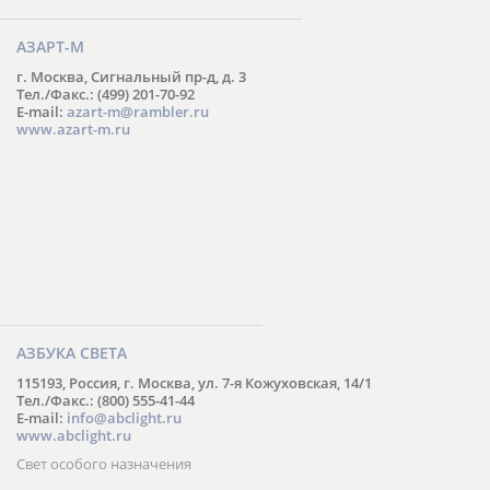
АЗАРТ-М
г. Москва, Сигнальный пр-д, д. 3
Тел./Факс.: (499) 201-70-92
E-mail:
azart-m@rambler.ru
www.azart-m.ru
АЗБУКА СВЕТА
115193, Россия, г. Москва, ул. 7-я Кожуховская, 14/1
Тел./Факс.: (800) 555-41-44
E-mail:
info@abclight.ru
www.abclight.ru
Свет особого назначения