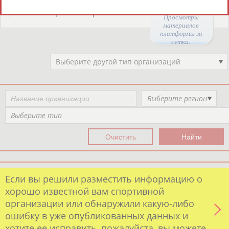
Организации спортивной отрасли
РЕСУРСНАЯ ПЛОЩАДКА
Просмотры
материалов
платформы за
сутки:
49043
Выберите другой тип организаций
Выберите регион
Выберите тип
Если вы решили разместить информацию о
хорошо известной вам спортивной
организации или обнаружили какую-либо
ошибку в уже опубликованных данных и
хотите ее исправить, пожалуйста, вы можете