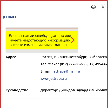
JETTRACE
Если вы нашли ошибку в данных или
имеете недостающую информацию,
внесите изменения самостоятельно
Адрес
Россия, г. Санкт-Петербург, Выборгска
Тел./Факс.: (812) 777-03-63, (812) 495-66-
Главная »
Организации спортивной отрасли
E-mail:
jettrace@mail.ru
www.jettrace.ru
СВОДНЫЕ ИНДЕКСЫ
Руководство
Директор: Димидов Эдуард Сабирови
ТАБЛО АКТИВНОСТИ