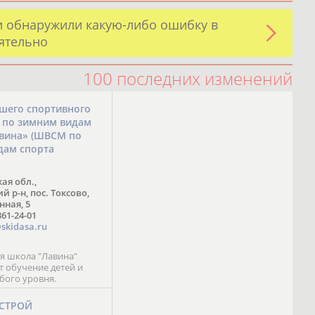
и обнаружили какую-либо ошибку в
оятельно
100 последних изменений
шего спортивного
а по зимним видам
авина» (ШВСМ по
дам спорта
ая обл.,
 р-н, пос. Токсово,
нная, 5
361-24-01
skidasa.ru
 школа "Лавина"
т обучение детей и
бого уровня.
-СТРОЙ