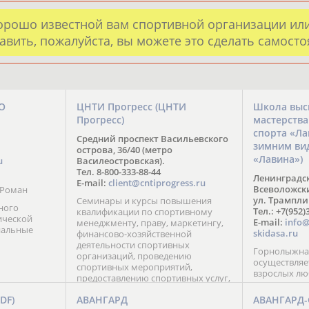
орошо известной вам спортивной организации ил
авить, пожалуйста, вы можете это сделать самост
О
ЦНТИ Прогресс (ЦНТИ
Школа выс
Прогресс)
мастерств
спорта «Л
Средний проспект Васильевского
зимним ви
острова, 36/40 (метро
«Лавина»)
u
Василеостровская).
Тел. 8-800-333-88-44
Ленинградск
E-mail:
client@cntiprogress.ru
Всеволожский
 Роман
ул. Трампли
Семинары и курсы повышения
ного
Тел.: +7(952)
квалификации по спортивному
ической
E-mail:
info@
менеджменту, праву, маркетингу,
нальные
skidasa.ru
финансово-хозяйственной
деятельности спортивных
Горнолыжная
организаций, проведению
осуществляе
спортивных мероприятий,
взрослых лю
предоставлению спортивных услуг,
эксплуатации спортивных
FDF)
АВАНГАРД
АВАНГАРД
сооружений.