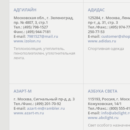
АДГИЛАЙН
АДИДАС
Московская обл., г. Зеленоград,
125284, г. Москва, Ле
пр. № 4807, 3, стр.1
пр-т, д. 31, стр. 3
Тел.: (495) 798-1527
Тел./Факс.: (495) 974-77
Факс.: (495) 944-7181
250-77-53
E-mail:
7981527@mail.ru
E-mail:
customer@shop
www.izolon.ru
www.adidas.ru
Теплоизоляция, утеплитель,
Спортивная одежда
пенополиэтилен, уплотнительная
лента.
АЗАРТ-М
АЗБУКА СВЕТА
г. Москва, Сигнальный пр-д, д. 3
115193, Россия, г. Моск
Тел./Факс.: (499) 201-70-92
Кожуховская, 14/1
E-mail:
azart-m@rambler.ru
Тел./Факс.: (800) 555-41
www.azart-m.ru
E-mail:
info@abclight.r
www.abclight.ru
Свет особого назначе