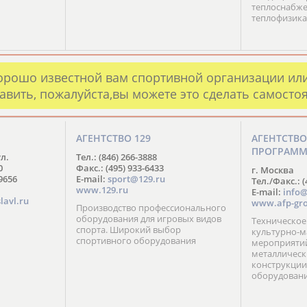
теплоснабже
теплофизика
орошо известной вам спортивной организации ил
авить, пожалуйста,вы можете это сделать самосто
АГЕНТСТВО 129
АГЕНТСТВ
ПРОГРАМ
ул.
Тел.: (846) 266-3888
0
Факс.: (495) 933-6433
г. Москва
-9656
E-mail:
sport@129.ru
Тел./Факс.: (
www.129.ru
E-mail:
info@
lavl.ru
www.afp-gro
Производство профессионального
оборудования для игровых видов
Техническое
спорта. Широкий выбор
культурно-м
спортивного оборудования
мероприятий
металлическ
конструкции
оборудован