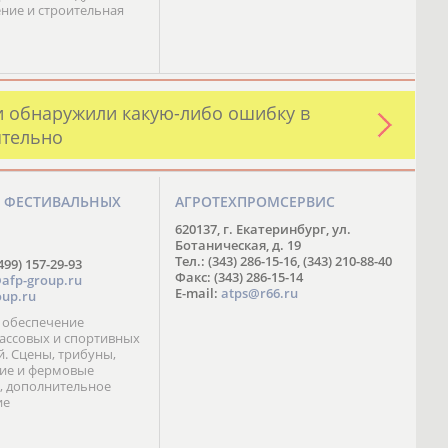
ние и строительная
и обнаружили какую-либо ошибку в
ятельно
О ФЕСТИВАЛЬНЫХ
АГРОТЕХПРОМСЕРВИС
М
620137, г. Екатеринбург, ул.
Ботаническая, д. 19
Тел.: (343) 286-15-16, (343) 210-88-40
499) 157-29-93
Факс: (343) 286-15-14
afp-group.ru
E-mail:
atps@r66.ru
up.ru
 обеспечение
ассовых и спортивных
. Сцены, трибуны,
ие и фермовые
, дополнительное
ие