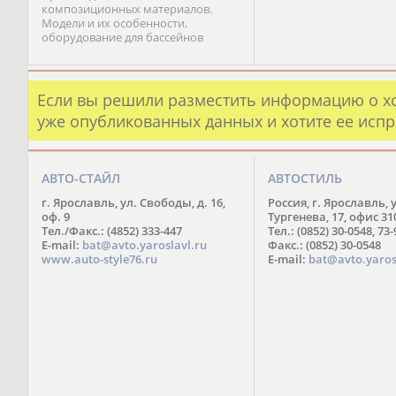
композиционных материалов.
Модели и их особенности,
оборудование для бассейнов
Если вы решили разместить информацию о х
уже опубликованных данных и хотите ее испр
АВТО-СТАЙЛ
АВТОСТИЛЬ
г. Ярославль, ул. Свободы, д. 16,
Россия, г. Ярославль, 
оф. 9
Тургенева, 17, офис 31
Тел./Факс.: (4852) 333-447
Тел.: (0852) 30-0548, 73
E-mail:
bat@avto.yaroslavl.ru
Факс.: (0852) 30-0548
www.auto-style76.ru
E-mail:
bat@avto.yaros