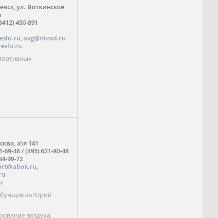
жевск, ул. Воткинское
а
3412) 450-891
eslo.ru
,
avg@nivad.ru
eslo.ru
спортивных
сква, а\я 141
1-69-46 / (495) 621-80-48
984-99-72
ort@abok.ru
,
ru
u
Табунщиков Юрий
ование воздуха,