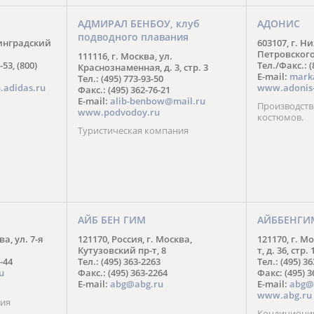
АДМИРАЛ БЕНБОУ, клуб
АДОНИС
подводного плавания
нинградский
603107, г. Н
Петровского,
111116, г. Москва, ул.
-53, (800)
Тел./Факс.: (
Краснознаменная, д. 3, стр. 3
E-mail:
mark
Тел.: (495) 773-93-50
.adidas.ru
www.adonis-
Факс.: (495) 362-76-21
E-mail:
alib-benbow@mail.ru
Производств
www.podvodoy.ru
костюмов.
Туристическая компания
АЙБ БЕН ГИМ
АЙББЕНГИ
ва, ул. 7-я
121170, Россия, г. Москва,
121170, г. М
Кутузовский пр-т, 8
т, д. 36, стр. 
-44
Тел.: (495) 363-2263
Тел.: (495) 3
u
Факс.: (495) 363-2264
Факс: (495) 3
E-mail:
abg@abg.ru
E-mail:
abg@
www.abg.ru
ния
Кондиционир