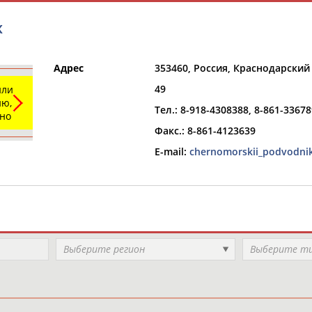
К
Адрес
353460, Россия, Краснодарский 
49
или
ю,
Тел.: 8-918-4308388, 8-861-3367
ьно
Факс.: 8-861-4123639
РЕСУРСНАЯ ПЛОЩАДКА
ТАБЛО АК
E-mail:
chernomorskii_podvodni
Выберите регион
Выберите т