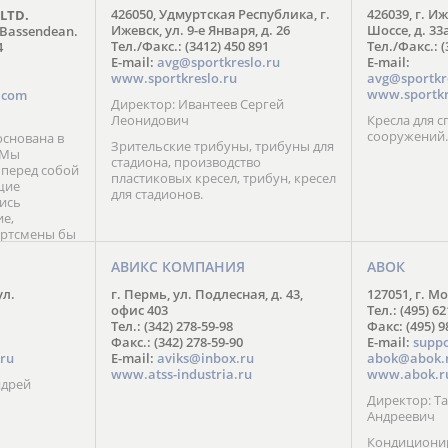
426050, Удмуртская Республика, г.
426039, г. И
 LTD.
FIRST DEGREE FITNESS RUS
Ижевск, ул. 9-е Января, д. 26
Шоссе, д. 33
 Bassendean.
Москва: +7 (495) 137-54-77
Тел./Факс.: (3412) 450 891
Тел./Факс.: (
4
С-Петербург: +7 (812) 602-94-77
E-mail:
avg@sportkreslo.ru
E-mail:
Регионы РФ: 8 (804) 333-70-77
www.sportkreslo.ru
avg@sportkr
Web:
fdfitness.ru
www.sportkr
s.com
Директор: Ивантеев Сергей
Леонидович
Кресла для 
сооружений.
снована в
Зрительские трибуны, трибуны для
. Мы
стадиона, производство
 перед собой
пластиковых кресел, трибун, кресел
щие
для стадионов.
ись
ие,
ортсмены бы
мые отличия
тов.
АВИКС КОМПАНИЯ
АВОК
шего бренда
ул.
г. Пермь, ул. Подлесная, д. 43,
127051, г. Мо
фраза:
офис 403
Тел.: (495) 62
!». Ведь мы
Тел.: (342) 278-59-98
Факс: (495) 
предела
Факс.: (342) 278-59-90
E-mail:
supp
янно
ru
E-mail:
aviks@inbox.ru
abok@abok.
учших
www.atss-industria.ru
www.abok.r
овременных
ндрей
Директор: 
Андреевич
Кондиционир