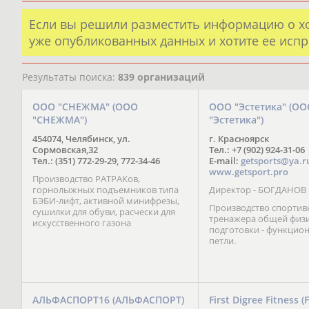
Если вы решили разместить информацию о х
уже опубликованных данных и хотите ее испр
Результаты поиска:
839 организаций
ООО "СНЕЖМА" (ООО
ООО "Эстетика" (ОО
"СНЕЖМА")
"Эстетика")
454074, Челябинск, ул.
г. Красноярск
Сормовская,32
Тел.: +7 (902) 924-31-06
Тел.: (351) 772-29-29, 772-34-46
E-mail:
getsports@ya.r
www.getsport.pro
Производство РАТРАКов,
горнолыжных подъемников типа
Директор - БОГДАНОВ
БЭБИ-лифт, активной минифрезы,
Производство спортив
сушилки для обуви, расчески для
тренажера общей физ
искусственного газона
подготовки - функцио
петли.
АЛЬФАСПОРТ16 (АЛЬФАСПОРТ)
First Digree Fitness (