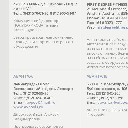
420054 Казань, ул. Тихорецкая д. 7
FIRST DEGREE FITNESS
литер "А"
21 McDonald Crescent,
Тел.: (843) 570-01-90, 8 917 900-64-87
Western Australia. 605
Phone: +61 8 9379 1888
Коммерческий директор -
Fax: +61 8 9379 1777
ПОЛУКАРИКОВА Татьяна
Web:
firstdegreefitnes
Александровна
Завод производитель хоккейных
Наша компания была о
площадок и спортивно-игрового
Австралии в 2001 году
оборудования.
изначально поставили
высокую планку. Веду
разработчики стремил
создавать оборудован
используя которое сп
сразу ощущали значи
АВАНТАЖ
от инвентаря конкурен
АВАНТАЛЬ
Поэтому, слоганом на
Ленинградская обл.,
660001, г. Красноярск, 
стала простая и емкая 
Всеволожский р-н, пос. Лепсари
Дубровинского, д. 106
«Почувствуйте разницу
Тел.: (812) 928-99-95
Тел.: (3912) 945-265
точно знаем, что нет 
Факс.: (812) 320-18-40
Факс.: (3912) 971-758
совершенству и посто
E-mail:
avpool@mail.ru
E-mail:
avantal@inbox.
пребываем в поиске л
www.avpools.ru
материалов и более с
Директор: Павленко А
решений.
Директор: Вякин Алексей
Игоревич
Владимирович
Производство бассейнов из