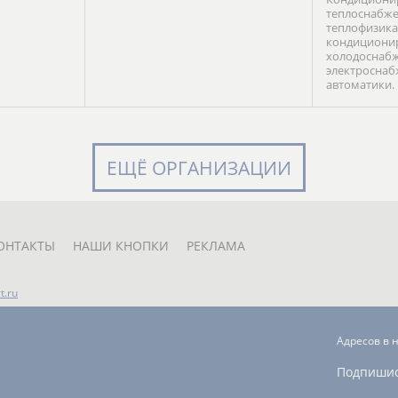
теплоснабже
теплофизика
кондиционир
холодоснабж
электроснаб
автоматики.
ЕЩЁ ОРГАНИЗАЦИИ
ОНТАКТЫ
НАШИ КНОПКИ
РЕКЛАМА
t.ru
Адресов в 
Подпиши