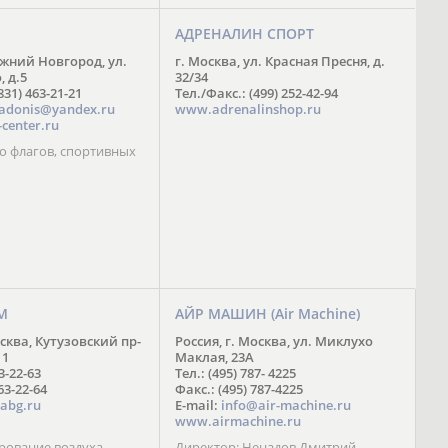
АДРЕНАЛИН СПОРТ
ижний Новгород, ул.
г. Москва, ул. Красная Пресня, д.
 д.5
32/34
831) 463-21-21
Тел./Факс.: (499) 252-42-94
adonis@yandex.ru
www.adrenalinshop.ru
center.ru
о флагов, спортивных
М
АЙР МАШИН (Air Machine)
осква, Кутузовский пр-
Россия, г. Москва, ул. Миклухо
11
Маклая, 23А
63-22-63
Тел.: (495) 787- 4225
63-22-64
Факс.: (495) 787-4225
abg.ru
E-mail:
info@air-machine.ru
www.airmachine.ru
ование воздуха,
Директор: Ненадов Дмитрий