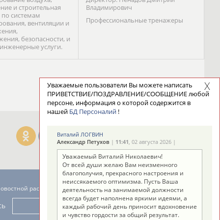
ние и строительная
Владимирович
 по системам
Профессиональные тренажеры
ования, вентиляции и
ения,
жения, безопасности, и
 инженерные услуги.
Уважаемые пользователи Вы можете написать
ПРИВЕТСТВИЕ/ПОЗДРАВЛЕНИЕ/СООБЩЕНИЕ любой
персоне, информация о которой содержится в
нашей
БД Персоналий
!
Виталий ЛОГВИН
Александр Петухов
|
11:41
, 02 августа 2026 |
Уважаемый Виталий Николаевич!
От всей души желаю Вам неизменного
благополучия, прекрасного настроения и
неиссякаемого оптимизма. Пусть Ваша
новостной рассылке: 996
деятельность на занимаемой должности
всегда будет наполнена яркими идеями, а
сь
каждый рабочий день приносит вдохновение
и чувство гордости за общий результат.