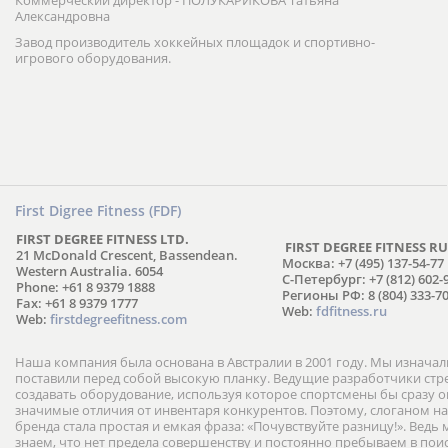
Коммерческий директор - ПОЛУКАРИКОВА Татьяна
Александровна
Завод производитель хоккейных площадок и спортивно-
игрового оборудования.
First Digree Fitness (FDF)
FIRST DEGREE FITNESS LTD.
FIRST DEGREE FITNESS RU
21 McDonald Crescent, Bassendean.
Москва: +7 (495) 137-54-77
Western Australia. 6054
С-Петербург: +7 (812) 602-
Phone: +61 8 9379 1888
Регионы РФ: 8 (804) 333-70
Fax: +61 8 9379 1777
Web:
fdfitness.ru
Web:
firstdegreefitness.com
Наша компания была основана в Австралии в 2001 году. Мы изнача
поставили перед собой высокую планку. Ведущие разработчики ст
создавать оборудование, используя которое спортсмены бы сразу
значимые отличия от инвентаря конкурентов. Поэтому, слоганом н
бренда стала простая и емкая фраза: «Почувствуйте разницу!». Ведь
знаем, что нет предела совершенству и постоянно пребываем в пои