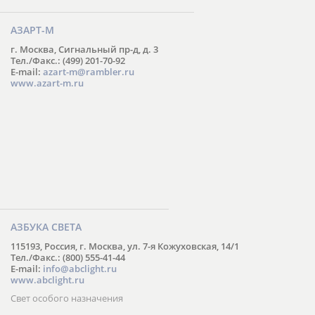
АЗАРТ-М
г. Москва, Сигнальный пр-д, д. 3
Тел./Факс.: (499) 201-70-92
E-mail:
azart-m@rambler.ru
www.azart-m.ru
АЗБУКА СВЕТА
115193, Россия, г. Москва, ул. 7-я Кожуховская, 14/1
Тел./Факс.: (800) 555-41-44
E-mail:
info@abclight.ru
www.abclight.ru
Свет особого назначения