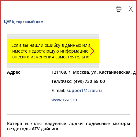
ЦАРЬ, торговый дом
Если вы нашли ошибку в данных или
имеете недостающую информацию,
внесите изменения самостоятельно
Адрес
121108, г. Москва, ул. Кастанаевская, д.
Тел/Факс: (499) 730-55-00
Главная »
Организации спортивной отрасли
E-mail:
support@czar.ru
www.czar.ru
СВОДНЫЕ ИНДЕКСЫ
ТАБЛО АКТИВНОСТИ
Катера и яхты надувные лодки подвесные моторы
вездеходы ATV дайвинг.