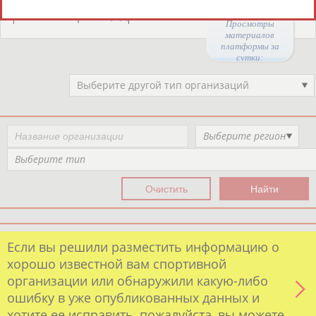
Организации спортивной отрасли
РЕСУРСНАЯ ПЛОЩАДКА
Просмотры
материалов
платформы за
сутки:
46997
Выберите другой тип организаций
Выберите регион
Выберите тип
Если вы решили разместить информацию о
хорошо известной вам спортивной
организации или обнаружили какую-либо
ошибку в уже опубликованных данных и
хотите ее исправить, пожалуйста, вы можете