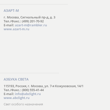
АЗАРТ-М
г. Москва, Сигнальный пр-д, д. 3
Тел./Факс.: (499) 201-70-92
E-mail:
azart-m@rambler.ru
www.azart-m.ru
АЗБУКА СВЕТА
115193, Россия, г. Москва, ул. 7-я Кожуховская, 14/1
Тел./Факс.: (800) 555-41-44
E-mail:
info@abclight.ru
www.abclight.ru
Свет особого назначения