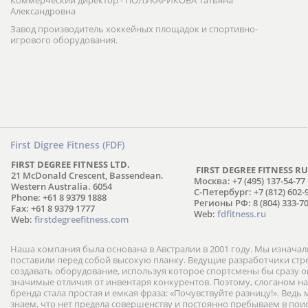
Коммерческий директор - ПОЛУКАРИКОВА Татьяна
Александровна
Завод производитель хоккейных площадок и спортивно-
игрового оборудования.
First Digree Fitness (FDF)
FIRST DEGREE FITNESS LTD.
FIRST DEGREE FITNESS RU
21 McDonald Crescent, Bassendean.
Москва: +7 (495) 137-54-77
Western Australia. 6054
С-Петербург: +7 (812) 602-
Phone: +61 8 9379 1888
Регионы РФ: 8 (804) 333-70
Fax: +61 8 9379 1777
Web:
fdfitness.ru
Web:
firstdegreefitness.com
Наша компания была основана в Австралии в 2001 году. Мы изнача
поставили перед собой высокую планку. Ведущие разработчики ст
создавать оборудование, используя которое спортсмены бы сразу
значимые отличия от инвентаря конкурентов. Поэтому, слоганом н
бренда стала простая и емкая фраза: «Почувствуйте разницу!». Ведь
знаем, что нет предела совершенству и постоянно пребываем в пои