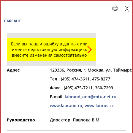
ЛАБРАНТ
Если вы нашли ошибку в данных или
имеете недостающую информацию,
внесите изменения самостоятельно
Адрес
129336, Россия, г. Москва, ул. Таймырс
Тел.: (495) 474-3611, 475-8277
Главная »
Организации спортивной отрасли
Факс.: (495) 475-7211, 360-7293
E-mail:
labrand_ooo@mtu-net.ru
СВОДНЫЕ ИНДЕКСЫ
www.labrand.ru
,
www.laurus.cc
ТАБЛО АКТИВНОСТИ
Руководство
Директор: Павлова В.М.