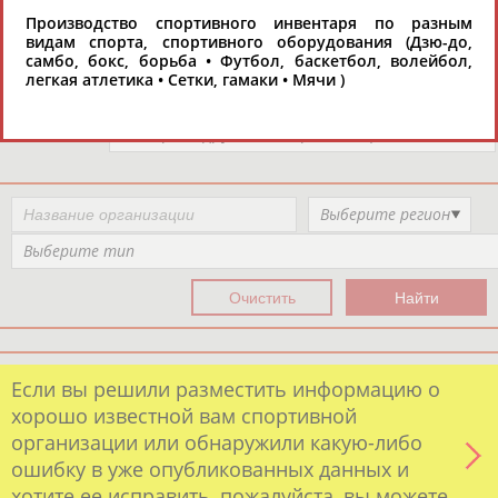
Организации спортивной отрасли
РЕСУРСНАЯ ПЛОЩАДКА
Производство спортивного инвентаря по разным
Просмотры
видам спорта, спортивного оборудования (Дзю-до,
материалов
самбо, бокс, борьба • Футбол, баскетбол, волейбол,
платформы за
легкая атлетика • Сетки, гамаки • Мячи )
сутки:
Выберите другой тип организаций
Выберите регион
Выберите тип
Если вы решили разместить информацию о
хорошо известной вам спортивной
организации или обнаружили какую-либо
ошибку в уже опубликованных данных и
хотите ее исправить, пожалуйста, вы можете